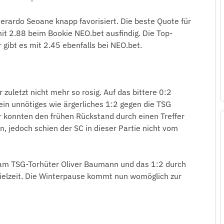
rardo Seoane knapp favorisiert. Die beste Quote für
t 2.88 beim Bookie NEO.bet ausfindig. Die Top-
gibt es mit 2.45 ebenfalls bei NEO.bet.
r zuletzt nicht mehr so rosig. Auf das bittere 0:2
 ein unnötiges wie ärgerliches 1:2 gegen die TSG
 konnten den frühen Rückstand durch einen Treffer
, jedoch schien der SC in dieser Partie nicht vom
ß am TSG-Torhüter Oliver Baumann und das 1:2 durch
spielzeit. Die Winterpause kommt nun womöglich zur