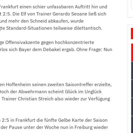
Frankfurt einen schier unfassbaren Auftritt hin und
t 2:5. Die Elf von Trainer Gerardo Seoane ließ sich
r und mehr den Schneid abkaufen, wurde
e Standard-Situationen teilweise dilettantisch.
ge Offensivakzente gegen hochkonzentrierte
rlos sich Bayer dem Debakel ergab. Ohne Frage: Nun
en Hoffenheim seinen zweiten Saisontreffer erzielte,
. Doch der Abwehrmann scheint Glück im Unglück
Trainer Christian Streich also wieder zur Verfügung
:5 in Frankfurt die fünfte Gelbe Karte der Saison
 der Pause unter der Woche nun in Freiburg wieder