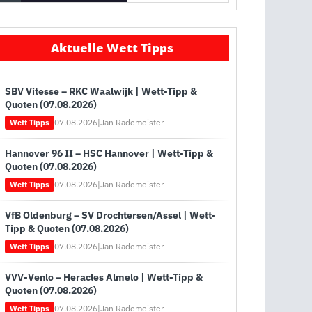
Aktuelle Wett Tipps
SBV Vitesse – RKC Waalwijk | Wett-Tipp &
Quoten (07.08.2026)
07.08.2026
|
Jan Rademeister
Wett Tipps
Hannover 96 II – HSC Hannover | Wett-Tipp &
Quoten (07.08.2026)
07.08.2026
|
Jan Rademeister
Wett Tipps
VfB Oldenburg – SV Drochtersen/Assel | Wett-
Tipp & Quoten (07.08.2026)
07.08.2026
|
Jan Rademeister
Wett Tipps
VVV-Venlo – Heracles Almelo | Wett-Tipp &
Quoten (07.08.2026)
07.08.2026
|
Jan Rademeister
Wett Tipps