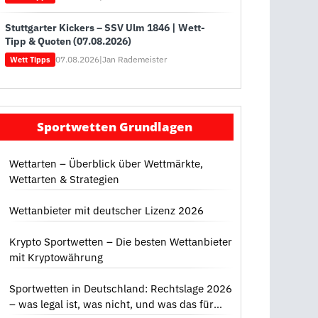
Stuttgarter Kickers – SSV Ulm 1846 | Wett-
Tipp & Quoten (07.08.2026)
07.08.2026
|
Jan Rademeister
Wett Tipps
Sportwetten Grundlagen
Wettarten – Überblick über Wettmärkte,
Wettarten & Strategien
Wettanbieter mit deutscher Lizenz 2026
Krypto Sportwetten – Die besten Wettanbieter
mit Kryptowährung
Sportwetten in Deutschland: Rechtslage 2026
– was legal ist, was nicht, und was das für