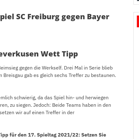
piel SC Freiburg gegen Bayer
Leverkusen Wett Tipp
eimsieg gegen die Werkself. Drei Mal in Serie blieb
m Breisgau gab es gleich sechs Treffer zu bestaunen.
emlich schwierig, da das Spiel hin- und herwiegen
ren, zu siegen. Jedoch: Beide Teams haben in den
setzen wir auf einen Treffer in der
ipp für den 17. Spieltag 2021/22: Setzen Sie