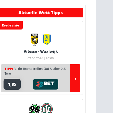
Aktuelle Wett Tipps
Eredevisie
Vitesse - Waalwijk
07.08.2026 | 20:00
TIPP:
Beide Teams treffen (Ja) & Über 2,5
Tore
›
1,85