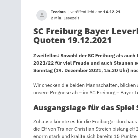
Teodora
|
veröffentlicht am:
14.12.21
2 Min. Lesezeit
SC Freiburg Bayer Lever
Quoten 19.12.2021
Zweifellos: Sowohl der SC Freiburg als auch
2021/22 für viel Freude und auch Staunen s
Sonntag (19. Dezember 2021, 15.30 Uhr) noc
Wir checken die beiden Mannschaften, blicken 
unsere Prognose ab – im SC Freiburg – Bayer Le
Ausgangslage für das Spiel
Zuhause könnte es für die Freiburger durchaus
die Elf von Trainer Christian Streich bislang el
enorm stark und krallte sich bereits 15 Punkte 