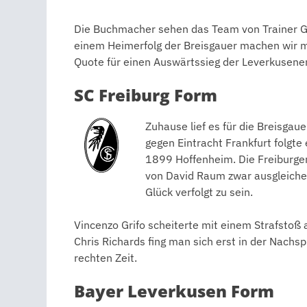
Die Buchmacher sehen das Team von Trainer Ge
einem Heimerfolg der Breisgauer machen wir mi
Quote für einen Auswärtssieg der Leverkusener 
SC Freiburg Form
Zuhause lief es für die Breisgaue
gegen Eintracht Frankfurt folgte
1899 Hoffenheim. Die Freiburger
von David Raum zwar ausgleichen
Glück verfolgt zu sein.
Vincenzo Grifo scheiterte mit einem Strafsto
Chris Richards fing man sich erst in der Nach
rechten Zeit.
Bayer Leverkusen Form