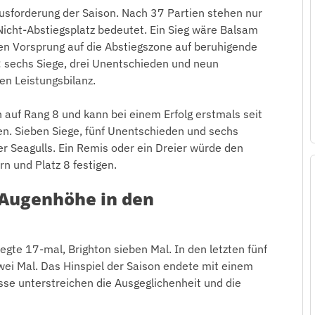
usforderung der Saison. Nach 37 Partien stehen nur
icht-Abstiegsplatz bedeutet. Ein Sieg wäre Balsam
en Vorsprung auf die Abstiegszone auf beruhigende
: sechs Siege, drei Unentschieden und neun
ten Leistungsbilanz.
 auf Rang 8 und kann bei einem Erfolg erstmals seit
en. Sieben Siege, fünf Unentschieden und sechs
r Seagulls. Ein Remis oder ein Dreier würde den
 und Platz 8 festigen.
f Augenhöhe in den
egte 17-mal, Brighton sieben Mal. In den letzten fünf
ei Mal. Das Hinspiel der Saison endete mit einem
sse unterstreichen die Ausgeglichenheit und die