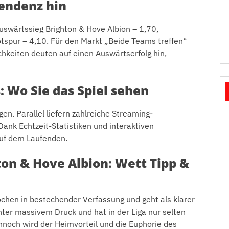
endenz hin
uswärtssieg Brighton & Hove Albion – 1,70,
spur – 4,10. Für den Markt „Beide Teams treffen“
hkeiten deuten auf einen Auswärtserfolg hin,
 Wo Sie das Spiel sehen
gen. Parallel liefern zahlreiche Streaming-
ank Echtzeit-Statistiken und interaktiven
auf dem Laufenden.
on & Hove Albion: Wett Tipp &
ochen in bestechender Verfassung und geht als klarer
nter massivem Druck und hat in der Liga nur selten
nnoch wird der Heimvorteil und die Euphorie des