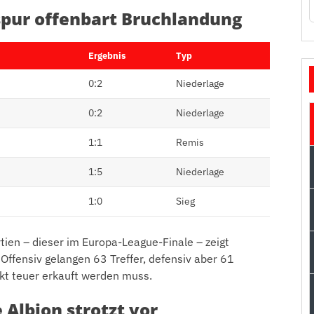
pur offenbart Bruchlandung
Ergebnis
Typ
0:2
Niederlage
0:2
Niederlage
1:1
Remis
1:5
Niederlage
1:0
Sieg
artien – dieser im Europa-League-Finale – zeigt
. Offensiv gelangen 63 Treffer, defensiv aber 61
nkt teuer erkauft werden muss.
Albion strotzt vor