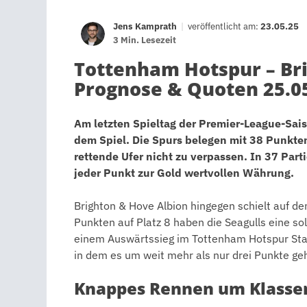
Jens Kamprath
|
veröffentlicht am:
23.05.25
3 Min. Lesezeit
Tottenham Hotspur – Bri
Prognose & Quoten 25.0
Am letzten Spieltag der Premier-League-Sais
dem Spiel. Die Spurs belegen mit 38 Punkte
rettende Ufer nicht zu verpassen. In 37 Part
jeder Punkt zur Gold wertvollen Währung.
Brighton & Hove Albion hingegen schielt auf d
Punkten auf Platz 8 haben die Seagulls eine sol
einem Auswärtssieg im Tottenham Hotspur Stad
in dem es um weit mehr als nur drei Punkte geh
Knappes Rennen um Klassen