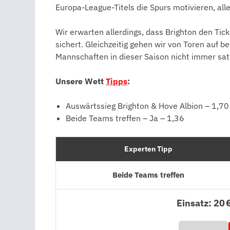
Europa-League-Titels die Spurs motivieren, all
Wir erwarten allerdings, dass Brighton den Tick
sichert. Gleichzeitig gehen wir von Toren auf b
Mannschaften in dieser Saison nicht immer satt
Unsere Wett
Tipps
:
Auswärtssieg Brighton & Hove Albion – 1,70
Beide Teams treffen – Ja – 1,36
Experten Tipp
Beide Teams treffen
Einsatz: 20 