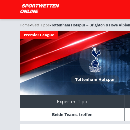
›
›
Home
Wett Tipps
Tottenham Hotspur – Brighton & Hove Albion
Premier League
Tottenham Hotspur
Experten Tipp
Beide Teams treffen