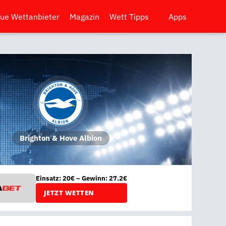
ue Wettanbieter
Magazin
Wett Tipps
Apps
Brighton & Hove Albion
Einsatz: 20€ – Gewinn: 27.2€
JETZT WETTEN