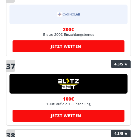
200€
Bis zu 200€ Einzahlungsbonus
JETZT WETTEN
37
4.3/5 ★
100€
100€ auf die 1. Einzahlung
JETZT WETTEN
38
4.3/5 ★