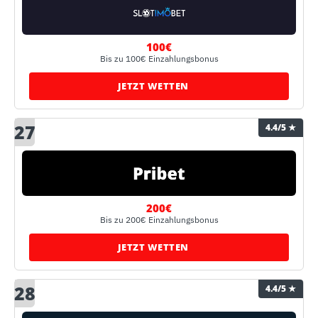
100€
Bis zu 100€ Einzahlungsbonus
JETZT WETTEN
27
4.4/5 ★
200€
Bis zu 200€ Einzahlungsbonus
JETZT WETTEN
28
4.4/5 ★