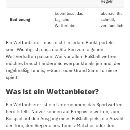
Regeln
beeinflusst das
übersichtlich,
Bedienung
tägliche
schnell,
Wetterlebnis
verständlich
Ein Wettanbieter muss nicht in jedem Punkt perfekt
sein. Wichtig ist, dass die Stärken zum eigenen
Wettverhalten passen. Wer vor allem Fußball wetten
möchte, braucht andere Schwerpunkte als jemand, der
regelmäßig Tennis, E-Sport oder Grand Slam Turniere
spielt.
Was ist ein Wettanbieter?
Ein Wettanbieter ist ein Unternehmen, das Sportwetten
bereitstellt. Nutzer können auf Ereignisse wetten, zum
Beispiel auf den Ausgang eines Fußballspiels, die Anzahl
der Tore, den Sieger eines Tennis-Matches oder den