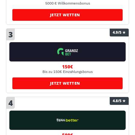
5000 € Willkommensbonus
JETZT WETTEN
3
4.9/5 ★
150€
Bis zu 150€ Einzahlungsbonus
JETZT WETTEN
4
4.8/5 ★