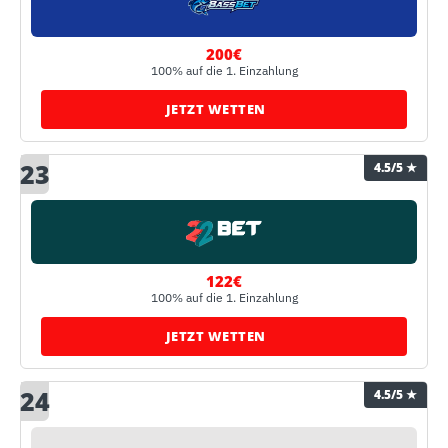
200€
100% auf die 1. Einzahlung
JETZT WETTEN
23
4.5/5 ★
122€
100% auf die 1. Einzahlung
JETZT WETTEN
24
4.5/5 ★