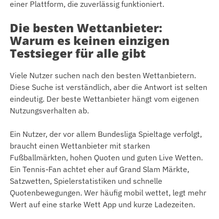
einer Plattform, die zuverlässig funktioniert.
Die besten Wettanbieter:
Warum es keinen einzigen
Testsieger für alle gibt
Viele Nutzer suchen nach den besten Wettanbietern.
Diese Suche ist verständlich, aber die Antwort ist selten
eindeutig. Der beste Wettanbieter hängt vom eigenen
Nutzungsverhalten ab.
Ein Nutzer, der vor allem Bundesliga Spieltage verfolgt,
braucht einen Wettanbieter mit starken
Fußballmärkten, hohen Quoten und guten Live Wetten.
Ein Tennis-Fan achtet eher auf Grand Slam Märkte,
Satzwetten, Spielerstatistiken und schnelle
Quotenbewegungen. Wer häufig mobil wettet, legt mehr
Wert auf eine starke Wett App und kurze Ladezeiten.