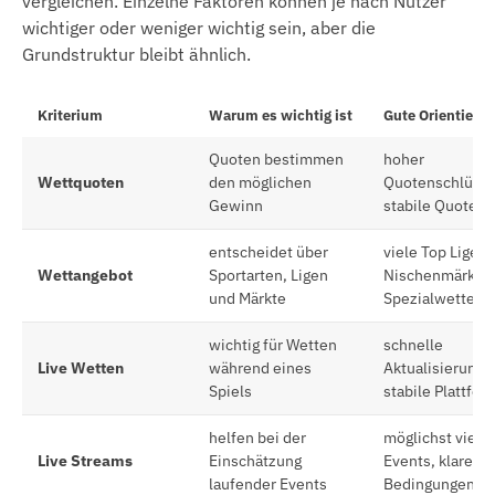
vergleichen. Einzelne Faktoren können je nach Nutzer
wichtiger oder weniger wichtig sein, aber die
Grundstruktur bleibt ähnlich.
Kriterium
Warum es wichtig ist
Gute Orientieru
Quoten bestimmen
hoher
Wettquoten
den möglichen
Quotenschlüsse
Gewinn
stabile Quoten
entscheidet über
viele Top Ligen,
Wettangebot
Sportarten, Ligen
Nischenmärkte,
und Märkte
Spezialwetten
wichtig für Wetten
schnelle
Live Wetten
während eines
Aktualisierung,
Spiels
stabile Plattfor
helfen bei der
möglichst viele
Live Streams
Einschätzung
Events, klare
laufender Events
Bedingungen