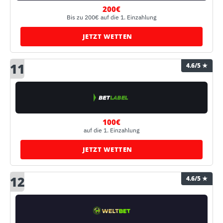
200€
Bis zu 200€ auf die 1. Einzahlung
JETZT WETTEN
11
4.6/5 ★
100€
auf die 1. Einzahlung
JETZT WETTEN
12
4.6/5 ★