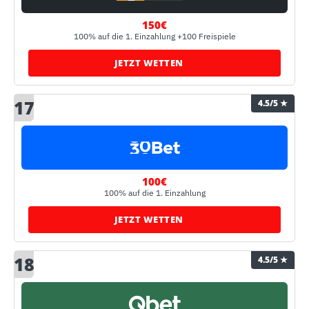
150€
100% auf die 1. Einzahlung +100 Freispiele
JETZT WETTEN
17
4.5/5 ★
100€
100% auf die 1. Einzahlung
JETZT WETTEN
18
4.5/5 ★