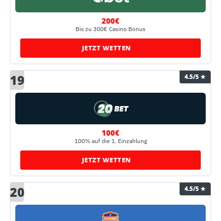
200€
Bis zu 300€ Casino Bonus
JETZT WETTEN
19
4.5/5 ★
100€
100% auf die 1. Einzahlung
JETZT WETTEN
20
4.5/5 ★