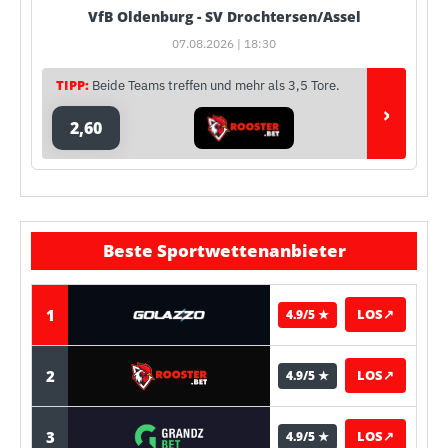
VfB Oldenburg - SV Drochtersen/Assel
07.08.2026 | 18:30
TIPP:
Beide Teams treffen und mehr als 3,5 Tore.
›
2,60
Beste Sportwettenanbieter
1
LOS
↗
4.9/5 ★
2
LOS
↗
4.9/5 ★
3
LOS
↗
4.9/5 ★