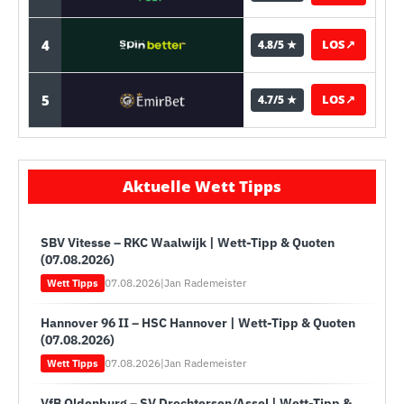
4
LOS
↗
4.8/5 ★
5
LOS
↗
4.7/5 ★
Aktuelle Wett Tipps
SBV Vitesse – RKC Waalwijk | Wett-Tipp & Quoten
(07.08.2026)
07.08.2026
|
Jan Rademeister
Wett Tipps
Hannover 96 II – HSC Hannover | Wett-Tipp & Quoten
(07.08.2026)
07.08.2026
|
Jan Rademeister
Wett Tipps
VfB Oldenburg – SV Drochtersen/Assel | Wett-Tipp &