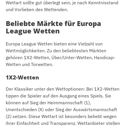
Wettart sollte gut überlegt sein, je nach Kenntnisstand
und Vorlieben des Wettenden.
Beliebte Märkte für Europa
League Wetten
Europa League Wetten bieten eine Vielzahl von
Wettmöglichkeiten. Zu den beliebtesten Märkten
gehören 1X2-Wetten, Über/Unter-Wetten, Handicap-
Wetten und Torwetten.
1X2-Wetten
Der Klassiker unter den Wettoptionen: Bei 1X2-Wetten
tippen die Spieler auf den Ausgang eines Spiels. Sie
können auf Sieg der Heimmannschaft (1),
Unentschieden (X) oder Sieg der Auswärtsmannschaft
(2) setzen. Diese Wettart ist besonders beliebt wegen
ihrer Einfachheit und Transparenz. Wettanbieter stellen