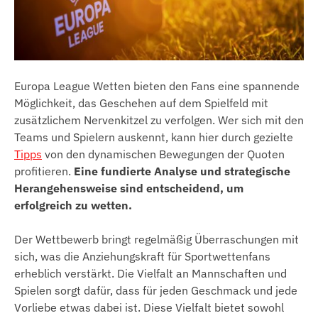
Europa League Wetten bieten den Fans eine spannende
Möglichkeit, das Geschehen auf dem Spielfeld mit
zusätzlichem Nervenkitzel zu verfolgen. Wer sich mit den
Teams und Spielern auskennt, kann hier durch gezielte
Tipps
von den dynamischen Bewegungen der Quoten
profitieren.
Eine fundierte Analyse und strategische
Herangehensweise sind entscheidend, um
erfolgreich zu wetten.
Der Wettbewerb bringt regelmäßig Überraschungen mit
sich, was die Anziehungskraft für Sportwettenfans
erheblich verstärkt. Die Vielfalt an Mannschaften und
Spielen sorgt dafür, dass für jeden Geschmack und jede
Vorliebe etwas dabei ist. Diese Vielfalt bietet sowohl