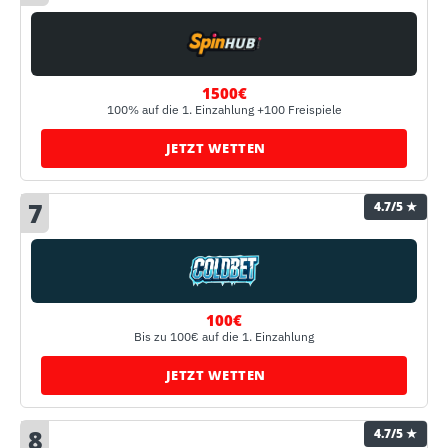
1500€
100% auf die 1. Einzahlung +100 Freispiele
JETZT WETTEN
7
4.7/5 ★
100€
Bis zu 100€ auf die 1. Einzahlung
JETZT WETTEN
8
4.7/5 ★