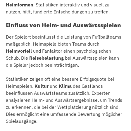
Heimformen
. Statistiken interaktiv und visuell zu
nutzen, hilft, fundierte Entscheidungen zu treffen.
Einfluss von Heim- und Auswärtsspielen
Der Spielort beeinflusst die Leistung von Fußballteams
maßgeblich. Heimspiele bieten Teams durch
Heimvorteil
und Fanfaktor einen psychologischen
Schub. Die
Reisebelastung
bei Auswärtsspielen kann
die Spieler jedoch beeinträchtigen.
Statistiken zeigen oft eine bessere Erfolgsquote bei
Heimspielen.
Kultur
und
Klima
des Gastlands
beeinflussen Auswärtsteams zusätzlich. Experten
analysieren Heim- und Auswärtsergebnisse, um Trends
zu erkennen, die bei der Wettplatzierung nützlich sind.
Dies ermöglicht eine umfassende Bewertung möglicher
Spielausgänge.