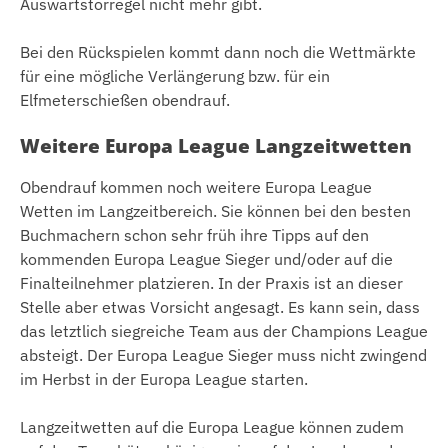
Auswärtstorregel nicht mehr gibt.
Bei den Rückspielen kommt dann noch die Wettmärkte
für eine mögliche Verlängerung bzw. für ein
Elfmeterschießen obendrauf.
Weitere Europa League Langzeitwetten
Obendrauf kommen noch weitere Europa League
Wetten im Langzeitbereich. Sie können bei den besten
Buchmachern schon sehr früh ihre Tipps auf den
kommenden Europa League Sieger und/oder auf die
Finalteilnehmer platzieren. In der Praxis ist an dieser
Stelle aber etwas Vorsicht angesagt. Es kann sein, dass
das letztlich siegreiche Team aus der Champions League
absteigt. Der Europa League Sieger muss nicht zwingend
im Herbst in der Europa League starten.
Langzeitwetten auf die Europa League können zudem