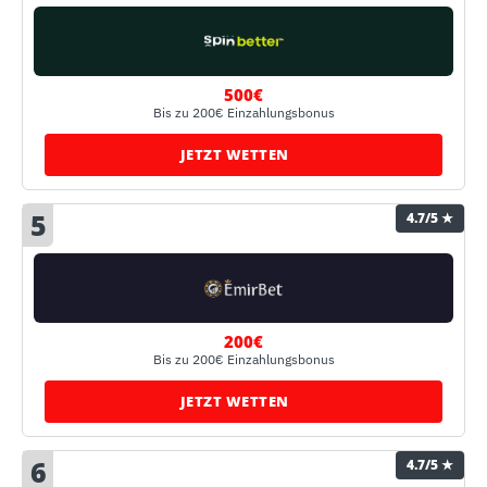
500€
Bis zu 200€ Einzahlungsbonus
JETZT WETTEN
5
4.7/5 ★
200€
Bis zu 200€ Einzahlungsbonus
JETZT WETTEN
6
4.7/5 ★