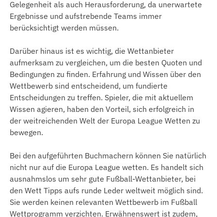
Gelegenheit als auch Herausforderung, da unerwartete
Ergebnisse und aufstrebende Teams immer
berücksichtigt werden müssen.
Darüber hinaus ist es wichtig, die Wettanbieter
aufmerksam zu vergleichen, um die besten Quoten und
Bedingungen zu finden. Erfahrung und Wissen über den
Wettbewerb sind entscheidend, um fundierte
Entscheidungen zu treffen. Spieler, die mit aktuellem
Wissen agieren, haben den Vorteil, sich erfolgreich in
der weitreichenden Welt der Europa League Wetten zu
bewegen.
Bei den aufgeführten Buchmachern können Sie natürlich
nicht nur auf die Europa League wetten. Es handelt sich
ausnahmslos um sehr gute Fußball-Wettanbieter, bei
den Wett Tipps aufs runde Leder weltweit möglich sind.
Sie werden keinen relevanten Wettbewerb im Fußball
Wettprogramm verzichten. Erwähnenswert ist zudem,