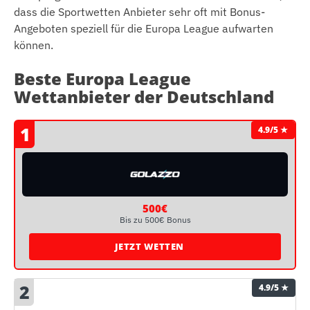
dass die Sportwetten Anbieter sehr oft mit Bonus-
Angeboten speziell für die Europa League aufwarten
können.
Beste Europa League
Wettanbieter der Deutschland
1
4.9/5 ★
500€
Bis zu 500€ Bonus
JETZT WETTEN
2
4.9/5 ★