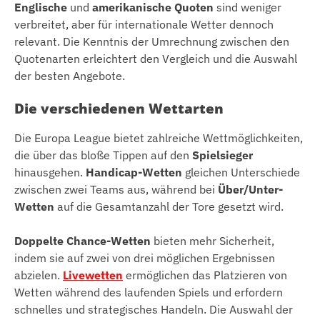
Englische
und
amerikanische Quoten
sind weniger
verbreitet, aber für internationale Wetter dennoch
relevant. Die Kenntnis der Umrechnung zwischen den
Quotenarten erleichtert den Vergleich und die Auswahl
der besten Angebote.
Die verschiedenen Wettarten
Die Europa League bietet zahlreiche Wettmöglichkeiten,
die über das bloße Tippen auf den
Spielsieger
hinausgehen.
Handicap-Wetten
gleichen Unterschiede
zwischen zwei Teams aus, während bei
Über/Unter-
Wetten
auf die Gesamtanzahl der Tore gesetzt wird.
Doppelte Chance-Wetten
bieten mehr Sicherheit,
indem sie auf zwei von drei möglichen Ergebnissen
abzielen.
Livewetten
ermöglichen das Platzieren von
Wetten während des laufenden Spiels und erfordern
schnelles und strategisches Handeln. Die Auswahl der