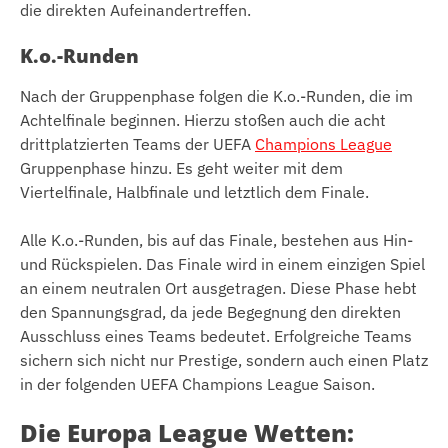
die direkten Aufeinandertreffen.
K.o.-Runden
Nach der Gruppenphase folgen die K.o.-Runden, die im
Achtelfinale beginnen. Hierzu stoßen auch die acht
drittplatzierten Teams der UEFA
Champions League
Gruppenphase hinzu. Es geht weiter mit dem
Viertelfinale, Halbfinale und letztlich dem Finale.
Alle K.o.-Runden, bis auf das Finale, bestehen aus Hin-
und Rückspielen. Das Finale wird in einem einzigen Spiel
an einem neutralen Ort ausgetragen. Diese Phase hebt
den Spannungsgrad, da jede Begegnung den direkten
Ausschluss eines Teams bedeutet. Erfolgreiche Teams
sichern sich nicht nur Prestige, sondern auch einen Platz
in der folgenden UEFA Champions League Saison.
Die Europa League Wetten: