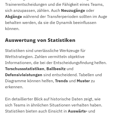
Trainerentscheidungen und die Fähigkeit eines Teams,
sich anzupassen, zählen. Auch
Neuzugänge
oder
Abgänge
während der Transferperioden sollten im Auge
behalten werden, da sie die Dynamik beeinflussen
können.
Auswertung von Statistiken
Statistiken sind unerlässliche Werkzeuge für
Wettstrategien. Zahlen vermitteln objektive
Informationen, die bei der Entscheidungsfindung helfen.
Torschussstatistiken
,
Ballbesitz
und
Defensivleistungen
sind entscheidend. Tabellen und
Diagramme können helfen,
Trends
und
Muster
zu
erkennen.
Ein detaillierter Blick auf historische Daten zeigt, wie
sich Teams in ähnlichen Situationen verhalten haben.
Statistiken bieten auch Einsicht in
Auswärts-
und