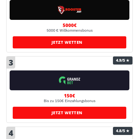
5000€
5000 € Willkommensbonus
JETZT WETTEN
3
4.9/5 ★
150€
Bis zu 150€ Einzahlungsbonus
JETZT WETTEN
4
4.8/5 ★