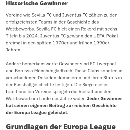
Historische Gewinner
Vereine wie Sevilla FC und Juventus FC zählen zu den
erfolgreichsten Teams in der Geschichte des
Wettbewerbs. Sevilla FC hielt einen Rekord mit sechs
Titeln bis 2024. Juventus FC gewann den UEFA-Pokal
dreimal in den späten 1970er und frühen 1990er
Jahren.
Andere bemerkenswerte Gewinner sind FC Liverpool
und Borussia Mönchengladbach. Diese Clubs konnten in
verschiedenen Dekaden dominieren und ihren Status in
der Fussballgeschichte festigen. Die Siege dieser
traditionellen Vereine spiegeln die Vielfalt und den
Wettbewerb im Laufe der Jahre wider.
Jeder Gewinner
hat seinen eigenen Beitrag zur reichen Geschichte
der Europa League geleistet
.
Grundlagen der Europa League