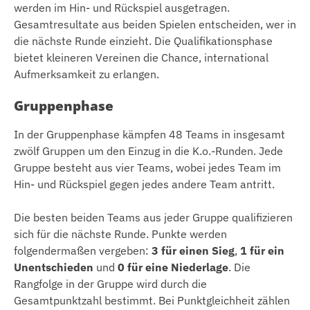
werden im Hin- und Rückspiel ausgetragen.
Gesamtresultate aus beiden Spielen entscheiden, wer in
die nächste Runde einzieht. Die Qualifikationsphase
bietet kleineren Vereinen die Chance, international
Aufmerksamkeit zu erlangen.
Gruppenphase
In der Gruppenphase kämpfen 48 Teams in insgesamt
zwölf Gruppen um den Einzug in die K.o.-Runden. Jede
Gruppe besteht aus vier Teams, wobei jedes Team im
Hin- und Rückspiel gegen jedes andere Team antritt.
Die besten beiden Teams aus jeder Gruppe qualifizieren
sich für die nächste Runde. Punkte werden
folgendermaßen vergeben:
3 für einen Sieg
,
1 für ein
Unentschieden
und
0 für eine Niederlage
. Die
Rangfolge in der Gruppe wird durch die
Gesamtpunktzahl bestimmt. Bei Punktgleichheit zählen