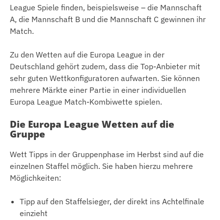
League Spiele finden, beispielsweise – die Mannschaft
A, die Mannschaft B und die Mannschaft C gewinnen ihr
Match.
Zu den Wetten auf die Europa League in der
Deutschland gehört zudem, dass die Top-Anbieter mit
sehr guten Wettkonfiguratoren aufwarten. Sie können
mehrere Märkte einer Partie in einer individuellen
Europa League Match-Kombiwette spielen.
Die Europa League Wetten auf die
Gruppe
Wett Tipps in der Gruppenphase im Herbst sind auf die
einzelnen Staffel möglich. Sie haben hierzu mehrere
Möglichkeiten:
Tipp auf den Staffelsieger, der direkt ins Achtelfinale
einzieht