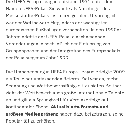
Die UEFA Europa League entstand 1971 unter dem
Namen UEFA-Pokal. Sie wurde als Nachfolger des
Messestädte-Pokals ins Leben gerufen. Ursprünglich
war der Wettbewerb Mitgliedern der wichtigsten
europäischen Fußballligen vorbehalten. In den 1990er
Jahren erlebte der UEFA-Pokal einschneidende
Veränderungen, einschließlich der Einführung von
Gruppenphasen und der Integration des Europapokals
der Pokalsieger im Jahr 1999.
Die Umbenennung in UEFA Europa League erfolgte 2009
als Teil einer umfassenden Reform. Ziel war es, mehr
Spannung und Wettbewerbsfähigkeit zu bieten. Seither
zieht der Wettbewerb auch große internationale Talente
an und gilt als Sprungbrett für Vereinserfolge auf
kontinentaler Ebene.
Aktualisierte Formate und
größere Medienpräsenz
haben dazu beigetragen, seine
Popularität zu erhöhen.