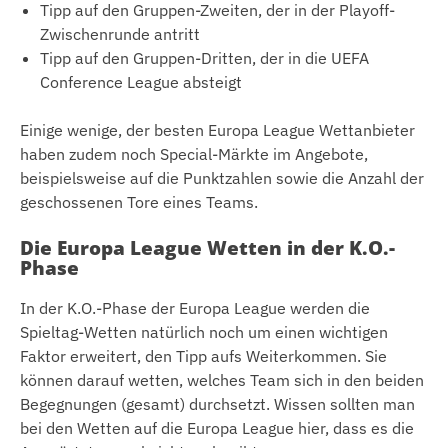
Tipp auf den Gruppen-Zweiten, der in der Playoff-
Zwischenrunde antritt
Tipp auf den Gruppen-Dritten, der in die UEFA
Conference League absteigt
Einige wenige, der besten Europa League Wettanbieter
haben zudem noch Special-Märkte im Angebote,
beispielsweise auf die Punktzahlen sowie die Anzahl der
geschossenen Tore eines Teams.
Die Europa League Wetten in der K.O.-
Phase
In der K.O.-Phase der Europa League werden die
Spieltag-Wetten natürlich noch um einen wichtigen
Faktor erweitert, den Tipp aufs Weiterkommen. Sie
können darauf wetten, welches Team sich in den beiden
Begegnungen (gesamt) durchsetzt. Wissen sollten man
bei den Wetten auf die Europa League hier, dass es die