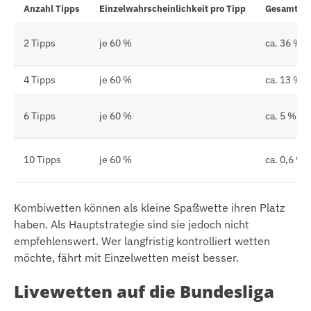
Anzahl Tipps
Einzelwahrscheinlichkeit pro Tipp
Gesamtwah
2 Tipps
je 60 %
ca. 36 %
4 Tipps
je 60 %
ca. 13 %
6 Tipps
je 60 %
ca. 5 %
10 Tipps
je 60 %
ca. 0,6 %
Kombiwetten können als kleine Spaßwette ihren Platz
haben. Als Hauptstrategie sind sie jedoch nicht
empfehlenswert. Wer langfristig kontrolliert wetten
möchte, fährt mit Einzelwetten meist besser.
Livewetten auf die Bundesliga