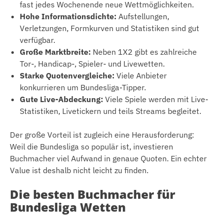
fast jedes Wochenende neue Wettmöglichkeiten.
Hohe Informationsdichte:
Aufstellungen,
Verletzungen, Formkurven und Statistiken sind gut
verfügbar.
Große Marktbreite:
Neben 1X2 gibt es zahlreiche
Tor-, Handicap-, Spieler- und Livewetten.
Starke Quotenvergleiche:
Viele Anbieter
konkurrieren um Bundesliga-Tipper.
Gute Live-Abdeckung:
Viele Spiele werden mit Live-
Statistiken, Livetickern und teils Streams begleitet.
Der große Vorteil ist zugleich eine Herausforderung:
Weil die Bundesliga so populär ist, investieren
Buchmacher viel Aufwand in genaue Quoten. Ein echter
Value ist deshalb nicht leicht zu finden.
Die besten Buchmacher für
Bundesliga Wetten