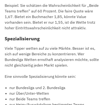
Beispiel: Sie schätzen die Wahrscheinlichkeit für „Beide
Teams treffen“ auf 60 Prozent. Die faire Quote wäre
1,67. Bietet ein Buchmacher 1,85, könnte Value
vorhanden sein. Bietet er nur 1,55, ist die Wette trotz
hoher Eintrittswahrscheinlichkeit nicht attraktiv.
Spezialisierung
Viele Tipper wetten auf zu viele Märkte. Besser ist es,
sich auf wenige Bereiche zu konzentrieren. Wer
Bundesliga Wetten ernsthaft analysieren möchte, sollte
nicht gleichzeitig jeden Markt spielen.
Eine sinnvolle Spezialisierung könnte sein:
nur Bundesliga und 2. Bundesliga
nur Über/Unter-Wetten
nur Beide Teams treffen
nur Heim-/Auswärtsform bestimmter Teams