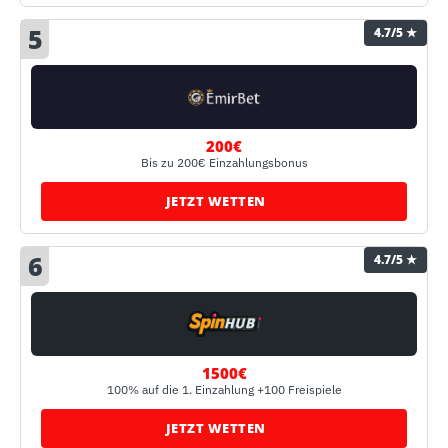
5
4.7/5 ★
200€
Bis zu 200€ Einzahlungsbonus
JETZT WETTEN
6
4.7/5 ★
1500€
100% auf die 1. Einzahlung +100 Freispiele
JETZT WETTEN