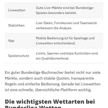
Gute Live-Märkte sind bei Bundesliga-
Livewetten
Spielen besonders beliebt.
Live-Daten, Formkurven und Teamwerte
Statistiken
verbessern die Analyse.
Mobile Bedienung ist für Spieltage und
App
Livewetten entscheidend.
Limits, Sperren und klare Kontrollen sind
Spielerschutz
ein Qualitätsmerkmal.
Ein guter Bundesliga-Buchmacher bietet nicht nur viele
Märkte, sondern auch stabile Quoten, transparente
Regeln und einfache Bedienung. Gerade bei Livewetten
ist eine schnelle, übersichtliche Plattform wichtig.
Die wichtigsten Wettarten bei
Bundesliga Wetten