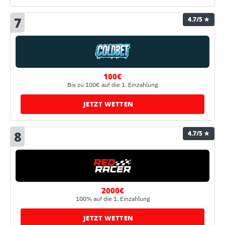
7
4.7/5 ★
100€
Bis zu 100€ auf die 1. Einzahlung
JETZT WETTEN
8
4.7/5 ★
2000€
100% auf die 1. Einzahlung
JETZT WETTEN