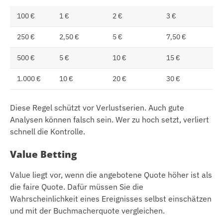
100 €
1 €
2 €
3 €
250 €
2,50 €
5 €
7,50 €
500 €
5 €
10 €
15 €
1.000 €
10 €
20 €
30 €
Diese Regel schützt vor Verlustserien. Auch gute
Analysen können falsch sein. Wer zu hoch setzt, verliert
schnell die Kontrolle.
Value Betting
Value liegt vor, wenn die angebotene Quote höher ist als
die faire Quote. Dafür müssen Sie die
Wahrscheinlichkeit eines Ereignisses selbst einschätzen
und mit der Buchmacherquote vergleichen.