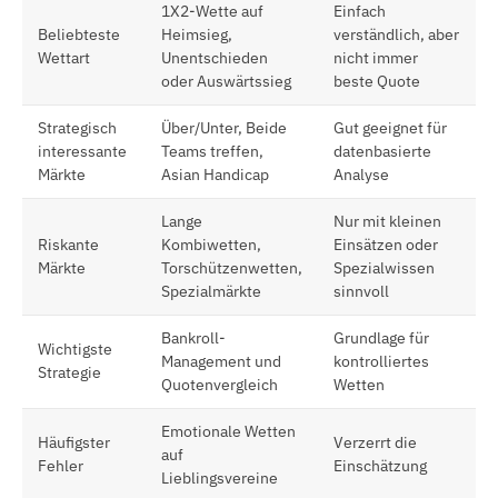
1X2-Wette auf
Einfach
Beliebteste
Heimsieg,
verständlich, aber
Wettart
Unentschieden
nicht immer
oder Auswärtssieg
beste Quote
Strategisch
Über/Unter, Beide
Gut geeignet für
interessante
Teams treffen,
datenbasierte
Märkte
Asian Handicap
Analyse
Lange
Nur mit kleinen
Riskante
Kombiwetten,
Einsätzen oder
Märkte
Torschützenwetten,
Spezialwissen
Spezialmärkte
sinnvoll
Bankroll-
Grundlage für
Wichtigste
Management und
kontrolliertes
Strategie
Quotenvergleich
Wetten
Emotionale Wetten
Häufigster
Verzerrt die
auf
Fehler
Einschätzung
Lieblingsvereine