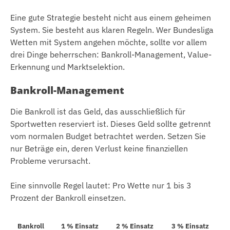
Eine gute Strategie besteht nicht aus einem geheimen
System. Sie besteht aus klaren Regeln. Wer Bundesliga
Wetten mit System angehen möchte, sollte vor allem
drei Dinge beherrschen: Bankroll-Management, Value-
Erkennung und Marktselektion.
Bankroll-Management
Die Bankroll ist das Geld, das ausschließlich für
Sportwetten reserviert ist. Dieses Geld sollte getrennt
vom normalen Budget betrachtet werden. Setzen Sie
nur Beträge ein, deren Verlust keine finanziellen
Probleme verursacht.
Eine sinnvolle Regel lautet: Pro Wette nur 1 bis 3
Prozent der Bankroll einsetzen.
Bankroll
1 % Einsatz
2 % Einsatz
3 % Einsatz