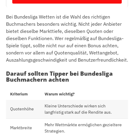
Bei Bundesliga Wetten ist die Wahl des richtigen
Buchmachers besonders wichtig. Nicht jeder Anbieter
bietet dieselbe Markttiefe, dieselben Quoten oder
dieselben Funktionen. Wer regelmäßig auf Bundesliga-
Spiele tippt, sollte nicht nur auf einen Bonus achten,
sondern vor allem auf Quotenqualität, Wettangebot,
Auszahlungsgeschwindigkeit und Benutzerfreundlichkeit.
Darauf sollten Tipper bei Bundesliga
Buchmachern achten
Kriterium
Warum wichtig?
Kleine Unterschiede wirken sich
Quotenhöhe
langfristig stark auf die Rendite aus.
Mehr Wettmärkte ermöglichen gezieltere
Marktbreite
Strategien.