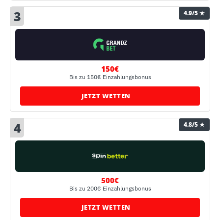
3
4.9/5 ★
150€
Bis zu 150€ Einzahlungsbonus
JETZT WETTEN
4
4.8/5 ★
500€
Bis zu 200€ Einzahlungsbonus
JETZT WETTEN