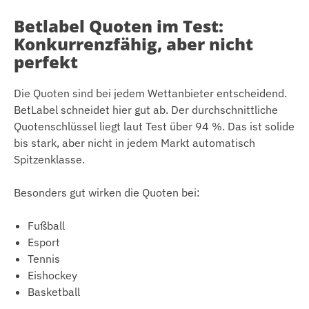
Betlabel Quoten im Test:
Konkurrenzfähig, aber nicht
perfekt
Die Quoten sind bei jedem Wettanbieter entscheidend.
BetLabel schneidet hier gut ab. Der durchschnittliche
Quotenschlüssel liegt laut Test über 94 %. Das ist solide
bis stark, aber nicht in jedem Markt automatisch
Spitzenklasse.
Besonders gut wirken die Quoten bei:
Fußball
Esport
Tennis
Eishockey
Basketball