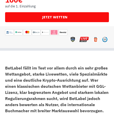
auf die 1. Einzahlung
JETZT WETTEN
BetLabel fällt im Test vor allem durch ein sehr großes
Wettangebot, starke Livewetten, viele Spezialmärkte
und eine deutliche Krypto-Ausrichtung auf. Wer
einen klassischen deutschen Wettanbieter mit GGL-
Lizenz, klar begrenztem Angebot und starkem lokalen
Regulierungsrahmen sucht, wird BetLabel jedoch
anders bewerten als Nutzer, die internationale
Buchmacher mit breiter Marktauswahl bevorzugen.