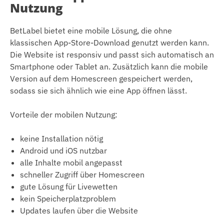
Nutzung
BetLabel bietet eine mobile Lösung, die ohne
klassischen App-Store-Download genutzt werden kann.
Die Website ist responsiv und passt sich automatisch an
Smartphone oder Tablet an. Zusätzlich kann die mobile
Version auf dem Homescreen gespeichert werden,
sodass sie sich ähnlich wie eine App öffnen lässt.
Vorteile der mobilen Nutzung:
keine Installation nötig
Android und iOS nutzbar
alle Inhalte mobil angepasst
schneller Zugriff über Homescreen
gute Lösung für Livewetten
kein Speicherplatzproblem
Updates laufen über die Website