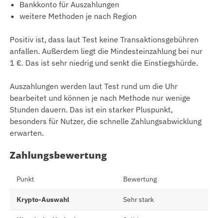
Bankkonto für Auszahlungen
weitere Methoden je nach Region
Positiv ist, dass laut Test keine Transaktionsgebühren
anfallen. Außerdem liegt die Mindesteinzahlung bei nur
1 €. Das ist sehr niedrig und senkt die Einstiegshürde.
Auszahlungen werden laut Test rund um die Uhr
bearbeitet und können je nach Methode nur wenige
Stunden dauern. Das ist ein starker Pluspunkt,
besonders für Nutzer, die schnelle Zahlungsabwicklung
erwarten.
Zahlungsbewertung
Punkt
Bewertung
Krypto-Auswahl
Sehr stark