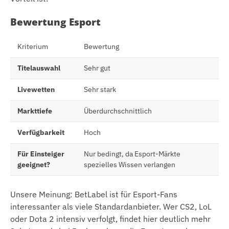
Bewertung Esport
Kriterium
Bewertung
Titelauswahl
Sehr gut
Livewetten
Sehr stark
Markttiefe
Überdurchschnittlich
Verfügbarkeit
Hoch
Für Einsteiger
Nur bedingt, da Esport-Märkte
geeignet?
spezielles Wissen verlangen
Unsere Meinung: BetLabel ist für Esport-Fans
interessanter als viele Standardanbieter. Wer CS2, LoL
oder Dota 2 intensiv verfolgt, findet hier deutlich mehr