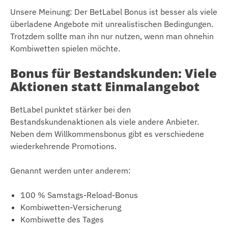
Unsere Meinung: Der BetLabel Bonus ist besser als viele
überladene Angebote mit unrealistischen Bedingungen.
Trotzdem sollte man ihn nur nutzen, wenn man ohnehin
Kombiwetten spielen möchte.
Bonus für Bestandskunden: Viele
Aktionen statt Einmalangebot
BetLabel punktet stärker bei den
Bestandskundenaktionen als viele andere Anbieter.
Neben dem Willkommensbonus gibt es verschiedene
wiederkehrende Promotions.
Genannt werden unter anderem:
100 % Samstags-Reload-Bonus
Kombiwetten-Versicherung
Kombiwette des Tages