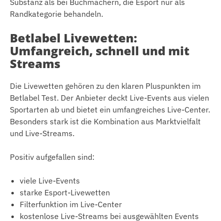
Substanz als bei Buchmachern, die Esport nur als
Randkategorie behandeln.
Betlabel Livewetten:
Umfangreich, schnell und mit
Streams
Die Livewetten gehören zu den klaren Pluspunkten im
Betlabel Test. Der Anbieter deckt Live-Events aus vielen
Sportarten ab und bietet ein umfangreiches Live-Center.
Besonders stark ist die Kombination aus Marktvielfalt
und Live-Streams.
Positiv aufgefallen sind:
viele Live-Events
starke Esport-Livewetten
Filterfunktion im Live-Center
kostenlose Live-Streams bei ausgewählten Events