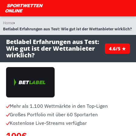
›
Home
Betlabel Erfahrungen aus Test: Wie gut ist der Wettanbieter wirklich?
Betlabel Erfahrungen aus Test:
Wie gut ist der Wettanbieter
4.6/5 ★
wirklich?
Mehr als 1.100 Wettmärkte in den Top-Ligen
Großes Portfolio mit über 60 Sportarten
Kostenlose Live-Streams verfügbar
100€