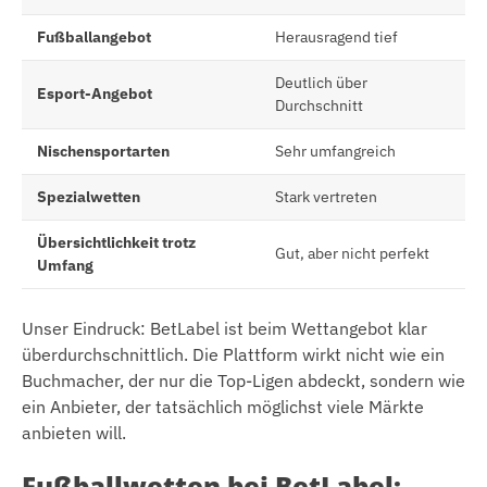
Fußballangebot
Herausragend tief
Deutlich über
Esport-Angebot
Durchschnitt
Nischensportarten
Sehr umfangreich
Spezialwetten
Stark vertreten
Übersichtlichkeit trotz
Gut, aber nicht perfekt
Umfang
Unser Eindruck: BetLabel ist beim Wettangebot klar
überdurchschnittlich. Die Plattform wirkt nicht wie ein
Buchmacher, der nur die Top-Ligen abdeckt, sondern wie
ein Anbieter, der tatsächlich möglichst viele Märkte
anbieten will.
Fußballwetten bei BetLabel: