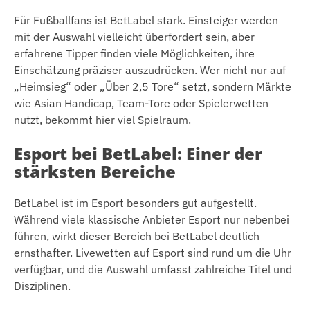
Für Fußballfans ist BetLabel stark. Einsteiger werden
mit der Auswahl vielleicht überfordert sein, aber
erfahrene Tipper finden viele Möglichkeiten, ihre
Einschätzung präziser auszudrücken. Wer nicht nur auf
„Heimsieg“ oder „Über 2,5 Tore“ setzt, sondern Märkte
wie Asian Handicap, Team-Tore oder Spielerwetten
nutzt, bekommt hier viel Spielraum.
Esport bei BetLabel: Einer der
stärksten Bereiche
BetLabel ist im Esport besonders gut aufgestellt.
Während viele klassische Anbieter Esport nur nebenbei
führen, wirkt dieser Bereich bei BetLabel deutlich
ernsthafter. Livewetten auf Esport sind rund um die Uhr
verfügbar, und die Auswahl umfasst zahlreiche Titel und
Disziplinen.