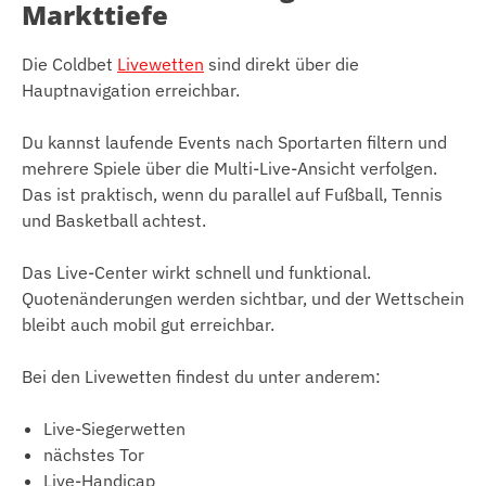
Markttiefe
Die Coldbet
Livewetten
sind direkt über die
Hauptnavigation erreichbar.
Du kannst laufende Events nach Sportarten filtern und
mehrere Spiele über die Multi-Live-Ansicht verfolgen.
Das ist praktisch, wenn du parallel auf Fußball, Tennis
und Basketball achtest.
Das Live-Center wirkt schnell und funktional.
Quotenänderungen werden sichtbar, und der Wettschein
bleibt auch mobil gut erreichbar.
Bei den Livewetten findest du unter anderem:
Live-Siegerwetten
nächstes Tor
Live-Handicap