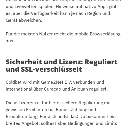
und Livewetten spielen. Hinweise auf native Apps gibt
es, aber die Verfügbarkeit kann je nach Region und
Gerät abweichen.
Für die meisten Nutzer reicht die mobile Browserlösung
aus.
Sicherheit und Lizenz: Reguliert
und SSL-verschlüsselt
Coldbet wird mit Game2Net B.V. verbunden und
international über Curaçao und Anjouan reguliert.
Diese Lizenzstruktur bietet sichere Regulierung mit
gewissen Freiheiten bei Bonus, Zahlung und
Produktumfang. Für dich heißt das: Du bekommst ein
breites Angebot, solltest aber Bedingungen und Limits