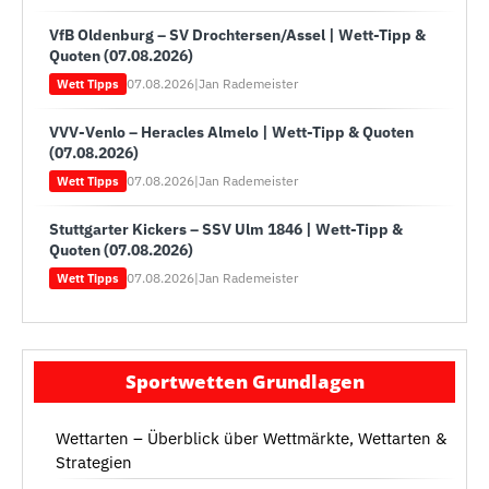
VfB Oldenburg – SV Drochtersen/Assel | Wett-Tipp &
Quoten (07.08.2026)
07.08.2026
|
Jan Rademeister
Wett Tipps
VVV-Venlo – Heracles Almelo | Wett-Tipp & Quoten
(07.08.2026)
07.08.2026
|
Jan Rademeister
Wett Tipps
Stuttgarter Kickers – SSV Ulm 1846 | Wett-Tipp &
Quoten (07.08.2026)
07.08.2026
|
Jan Rademeister
Wett Tipps
Sportwetten Grundlagen
Wettarten – Überblick über Wettmärkte, Wettarten &
Strategien