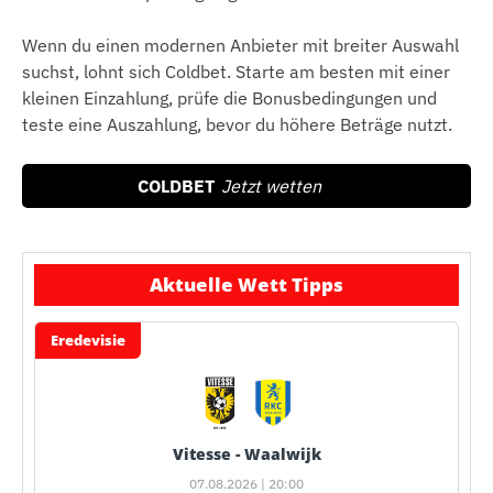
Wenn du einen modernen Anbieter mit breiter Auswahl
suchst, lohnt sich Coldbet. Starte am besten mit einer
kleinen Einzahlung, prüfe die Bonusbedingungen und
teste eine Auszahlung, bevor du höhere Beträge nutzt.
COLDBET
Jetzt wetten
Aktuelle Wett Tipps
Eredevisie
Vitesse - Waalwijk
07.08.2026 | 20:00