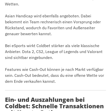
Wetten.
Asian Handicap wird ebenfalls angeboten. Dabei
bekommt ein Team rechnerisch einen Vorsprung oder
Rückstand, wodurch du Favoriten und Außenseiter
genauer bewerten kannst.
Bei eSports wirkt Coldbet stärker als viele klassische
Anbieter. Dota 2, CS2, League of Legends und Valorant
sind sichtbar eingebunden.
Features wie Cash-Out können je nach Markt verfügbar
sein. Cash-Out bedeutet, dass du eine offene Wette vor
dem Ende verkaufen kannst.
Ein- und Auszahlungen bei
Coldbet: Schnelle Transaktionen