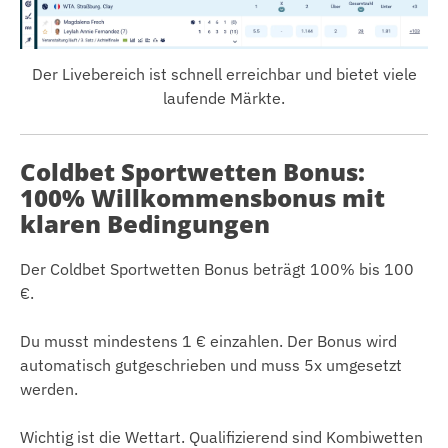
Der Livebereich ist schnell erreichbar und bietet viele
laufende Märkte.
Coldbet Sportwetten Bonus:
100% Willkommensbonus mit
klaren Bedingungen
Der Coldbet Sportwetten Bonus beträgt 100% bis 100
€.
Du musst mindestens 1 € einzahlen. Der Bonus wird
automatisch gutgeschrieben und muss 5x umgesetzt
werden.
Wichtig ist die Wettart. Qualifizierend sind Kombiwetten