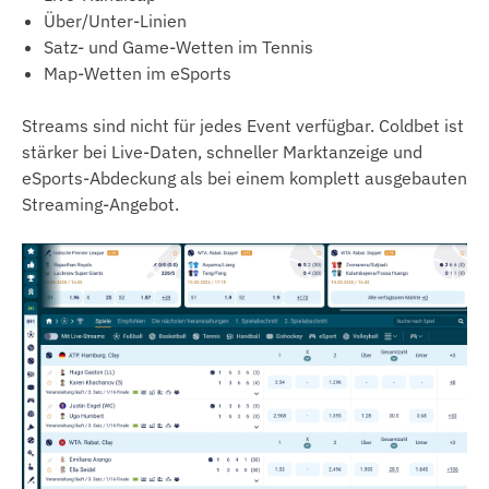
Über/Unter-Linien
Satz- und Game-Wetten im Tennis
Map-Wetten im eSports
Streams sind nicht für jedes Event verfügbar. Coldbet ist
stärker bei Live-Daten, schneller Marktanzeige und
eSports-Abdeckung als bei einem komplett ausgebauten
Streaming-Angebot.