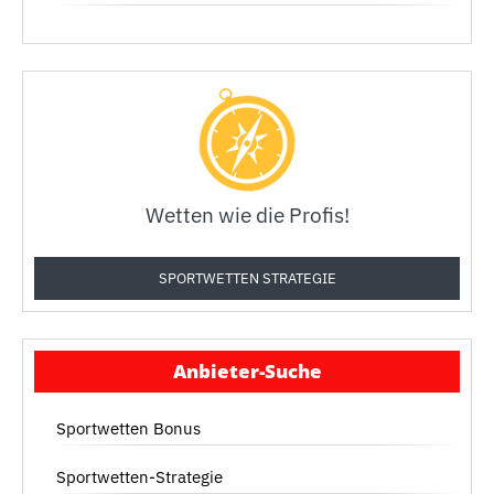
Wetten wie die Profis!
SPORTWETTEN STRATEGIE
Anbieter-Suche
Sportwetten Bonus
Sportwetten-Strategie