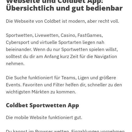
Webseite und Coldbet App:
Übersichtlich und gut bedienbar
Die Webseite von Coldbet ist modern, aber recht voll.
Sportwetten, Livewetten, Casino, FastGames,
Cybersport und virtuelle Sportarten liegen nah
beieinander. Wenn du nur Sportwetten spielen willst,
solltest du dir am Anfang kurz Zeit für die Navigation
nehmen.
Die Suche funktioniert für Teams, Ligen und größere
Events. Favoriten und Filter helfen dir, schneller zu den
wichtigsten Märkten zu kommen.
Coldbet Sportwetten App
Die mobile Website funktioniert gut.
Du kannst im Browser wetten, Einzahlungen vornehmen