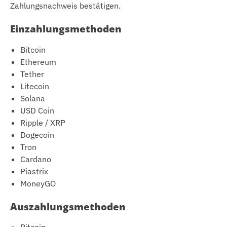
Zahlungsnachweis bestätigen.
Einzahlungsmethoden
Bitcoin
Ethereum
Tether
Litecoin
Solana
USD Coin
Ripple / XRP
Dogecoin
Tron
Cardano
Piastrix
MoneyGO
Auszahlungsmethoden