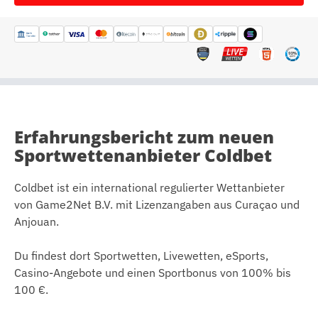
Erfahrungsbericht zum neuen
Sportwettenanbieter Coldbet
Coldbet ist ein international regulierter Wettanbieter
von Game2Net B.V. mit Lizenzangaben aus Curaçao und
Anjouan.
Du findest dort Sportwetten, Livewetten, eSports,
Casino-Angebote und einen Sportbonus von 100% bis
100 €.