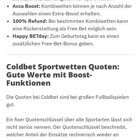
Acca Boost:
Kombiwetten können je nach Anzahl der
Auswahlen einen Extra-Boost erhalten.
100% Refund:
Bei bestimmten Kombiwetten kann
eine Rückerstattung als Free Bet möglich sein.
Happy BETday:
Zum Geburtstag kann es einen
zusätzlichen Free-Bet-Bonus geben.
Coldbet Sportwetten Quoten:
Gute Werte mit Boost-
Funktionen
Die Quoten bei Coldbet sind bei großen Fußballspielen
gut.
Ein fixer Quotenschlüssel über alle Sportarten lässt sich
nicht seriös nennen. Der Quotenschlüssel beschreibt,
welcher Anteil der Einsätze rechnerisch wieder an