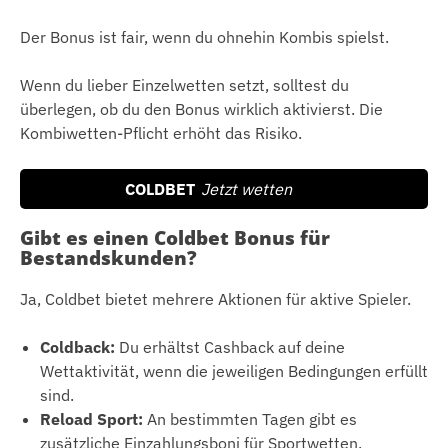
Der Bonus ist fair, wenn du ohnehin Kombis spielst.
Wenn du lieber Einzelwetten setzt, solltest du
überlegen, ob du den Bonus wirklich aktivierst. Die
Kombiwetten-Pflicht erhöht das Risiko.
COLDBET
Jetzt wetten
Gibt es einen Coldbet Bonus für
Bestandskunden?
Ja, Coldbet bietet mehrere Aktionen für aktive Spieler.
Coldback:
Du erhältst Cashback auf deine
Wettaktivität, wenn die jeweiligen Bedingungen erfüllt
sind.
Reload Sport:
An bestimmten Tagen gibt es
zusätzliche Einzahlungsboni für Sportwetten.