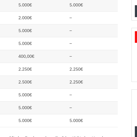
5.000€
5.000€
2.000€
–
5.000€
–
5.000€
–
400,00€
–
2.250€
2.250€
2.500€
2.250€
5.000€
–
5.000€
–
5.000€
5.000€