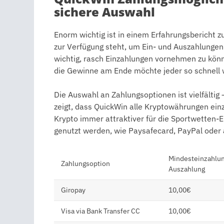
sichere Auswahl
Enorm wichtig ist in einem Erfahrungsbericht 
zur Verfügung steht, um Ein- und Auszahlungen
wichtig, rasch Einzahlungen vornehmen zu könn
die Gewinne am Ende möchte jeder so schnell 
Die Auswahl an Zahlungsoptionen ist vielfältig
zeigt, dass QuickWin alle Kryptowährungen einz
Krypto immer attraktiver für die Sportwetten-E
genutzt werden, wie Paysafecard, PayPal oder
Mindesteinzahlun
Zahlungsoption
Auszahlung
Giropay
10,00€
Visa via Bank Transfer CC
10,00€