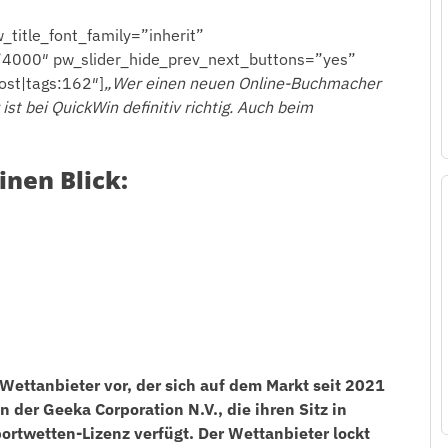
itle_font_family=”inherit”
”4000″ pw_slider_hide_prev_next_buttons=”yes”
ost|tags:162″]
„Wer einen neuen Online-Buchmacher
t bei QuickWin definitiv richtig. Auch beim
inen Blick:
Wettanbieter vor, der sich auf dem Markt seit 2021
 der Geeka Corporation N.V., die ihren Sitz in
rtwetten-Lizenz verfügt. Der Wettanbieter lockt