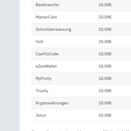
Banktransfer
10,00€
MasterCard
10,00€
Sofortüberweisung
10,00€
Volt
10,00€
CashToCode
10,00€
eZeeWallet
10,00€
MyFinity
10,00€
Trustly
10.00€
Kryptowährungen
10.00€
Jeton
10.00€