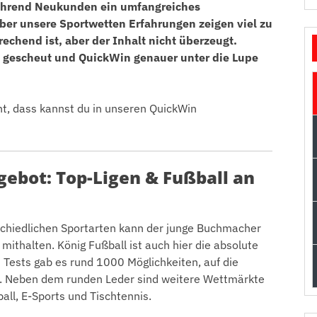
ährend Neukunden ein umfangreiches
ber unsere Sportwetten Erfahrungen zeigen viel zu
echend ist, aber der Inhalt nicht überzeugt.
 gescheut und QuickWin genauer unter die Lupe
t, dass kannst du in unseren QuickWin
gebot: Top-Ligen & Fußball an
chiedlichen Sportarten kann der junge Buchmacher
ithalten. König Fußball ist auch hier die absolute
Tests gab es rund 1000 Möglichkeiten, auf die
. Neben dem runden Leder sind weitere Wettmärkte
ball, E-Sports und Tischtennis.