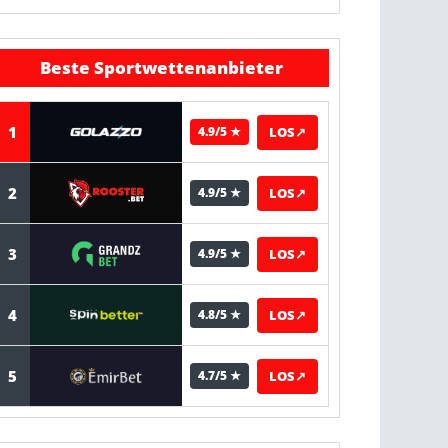
Beste Sportwettenanbieter
1
LOS
↗
4.9/5 ★
2
LOS
↗
4.9/5 ★
3
LOS
↗
4.9/5 ★
4
LOS
↗
4.8/5 ★
5
LOS
↗
4.7/5 ★