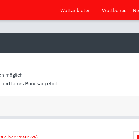
Wettanbieter
Wettbonus
Ne
en möglich
 und faires Bonusangebot
ktualisiert:
19.01.26
)