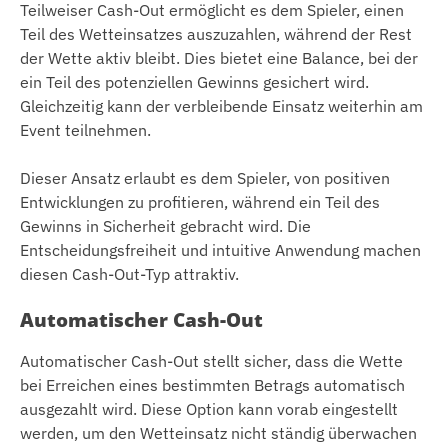
Teilweiser Cash-Out ermöglicht es dem Spieler, einen
Teil des Wetteinsatzes auszuzahlen, während der Rest
der Wette aktiv bleibt. Dies bietet eine Balance, bei der
ein Teil des potenziellen Gewinns gesichert wird.
Gleichzeitig kann der verbleibende Einsatz weiterhin am
Event teilnehmen.
Dieser Ansatz erlaubt es dem Spieler, von positiven
Entwicklungen zu profitieren, während ein Teil des
Gewinns in Sicherheit gebracht wird. Die
Entscheidungsfreiheit und intuitive Anwendung machen
diesen Cash-Out-Typ attraktiv.
Automatischer Cash-Out
Automatischer Cash-Out stellt sicher, dass die Wette
bei Erreichen eines bestimmten Betrags automatisch
ausgezahlt wird. Diese Option kann vorab eingestellt
werden, um den Wetteinsatz nicht ständig überwachen