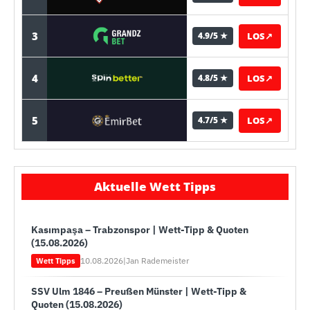
3
LOS
↗
4.9/5 ★
4
LOS
↗
4.8/5 ★
5
LOS
↗
4.7/5 ★
Aktuelle Wett Tipps
Kasımpaşa – Trabzonspor | Wett-Tipp & Quoten
(15.08.2026)
10.08.2026
|
Jan Rademeister
Wett Tipps
SSV Ulm 1846 – Preußen Münster | Wett-Tipp &
Quoten (15.08.2026)