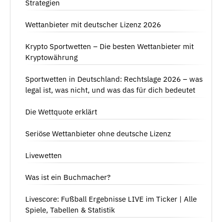
Strategien
Wettanbieter mit deutscher Lizenz 2026
Krypto Sportwetten – Die besten Wettanbieter mit
Kryptowährung
Sportwetten in Deutschland: Rechtslage 2026 – was
legal ist, was nicht, und was das für dich bedeutet
Die Wettquote erklärt
Seriöse Wettanbieter ohne deutsche Lizenz
Livewetten
Was ist ein Buchmacher?
Livescore: Fußball Ergebnisse LIVE im Ticker | Alle
Spiele, Tabellen & Statistik