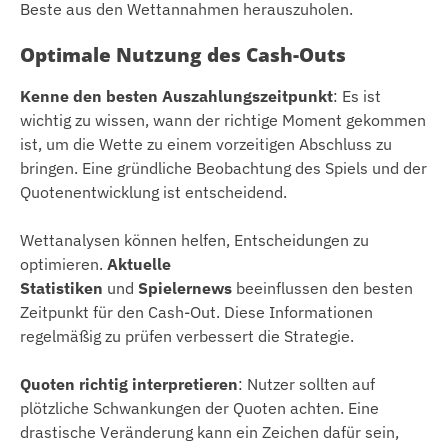
Beste aus den Wettannahmen herauszuholen.
Optimale Nutzung des Cash-Outs
Kenne den besten Auszahlungszeitpunkt
: Es ist
wichtig zu wissen, wann der richtige Moment gekommen
ist, um die Wette zu einem vorzeitigen Abschluss zu
bringen. Eine gründliche Beobachtung des Spiels und der
Quotenentwicklung ist entscheidend.
Wettanalysen können helfen, Entscheidungen zu
optimieren.
Aktuelle
Statistiken
und
Spielernews
beeinflussen den besten
Zeitpunkt für den Cash-Out. Diese Informationen
regelmäßig zu prüfen verbessert die Strategie.
Quoten richtig interpretieren
: Nutzer sollten auf
plötzliche Schwankungen der Quoten achten. Eine
drastische Veränderung kann ein Zeichen dafür sein,