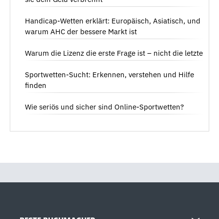
Handicap-Wetten erklärt: Europäisch, Asiatisch, und
warum AHC der bessere Markt ist
Warum die Lizenz die erste Frage ist – nicht die letzte
Sportwetten-Sucht: Erkennen, verstehen und Hilfe
finden
Wie seriös und sicher sind Online-Sportwetten?