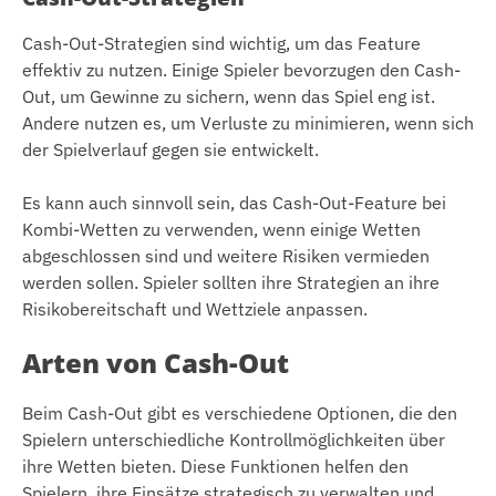
Cash-Out-Strategien sind wichtig, um das Feature
effektiv zu nutzen. Einige Spieler bevorzugen den Cash-
Out, um Gewinne zu sichern, wenn das Spiel eng ist.
Andere nutzen es, um Verluste zu minimieren, wenn sich
der Spielverlauf gegen sie entwickelt.
Es kann auch sinnvoll sein, das Cash-Out-Feature bei
Kombi-Wetten zu verwenden, wenn einige Wetten
abgeschlossen sind und weitere Risiken vermieden
werden sollen. Spieler sollten ihre Strategien an ihre
Risikobereitschaft und Wettziele anpassen.
Arten von Cash-Out
Beim Cash-Out gibt es verschiedene Optionen, die den
Spielern unterschiedliche Kontrollmöglichkeiten über
ihre Wetten bieten. Diese Funktionen helfen den
Spielern, ihre Einsätze strategisch zu verwalten und