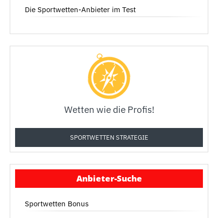
Die Sportwetten-Anbieter im Test
Wetten wie die Profis!
SPORTWETTEN STRATEGIE
Anbieter-Suche
Sportwetten Bonus