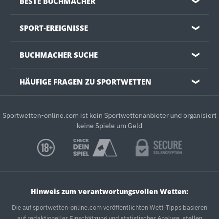
BESTE BUCHMACHER
❯
SPORT-EREIGNISSE
❯
BUCHMACHER SUCHE
❯
HÄUFIGE FRAGEN ZU SPORTWETTEN
❯
Sportwetten-online.com ist kein Sportwettenanbieter und organisiert
keine Spiele um Geld
Hinweis zum verantwortungsvollen Wetten:
Die auf sportwetten-online.com veröffentlichten Wett-Tipps basieren
auf redaktioneller Einschätzung und statistischer Analyse, stellen