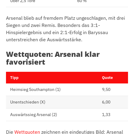
Über 2,5 Tore
60 %
Arsenal blieb auf fremdem Platz ungeschlagen, mit drei
Siegen und zwei Remis. Besonders das 3:1-
Hinspielergebnis und ein 2:1-Erfolg in Baryssau
unterstreichen die Auswärtsstärke.
Wettquoten: Arsenal klar
favorisiert
Tipp
Quote
Heimsieg Southampton (1)
9,50
Unentschieden (X)
6,00
Auswärtssieg Arsenal (2)
1,33
Die
Wettquoten
zeichnen ein eindeutiges Bild: Arsenal