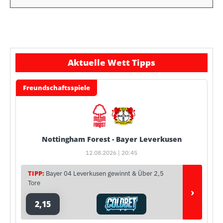
Aktuelle Wett Tipps
Freundschaftsspiele
Nottingham Forest - Bayer Leverkusen
12.08.2026 | 20:45
TIPP:
Bayer 04 Leverkusen gewinnt & Über 2,5
Tore
›
2,15