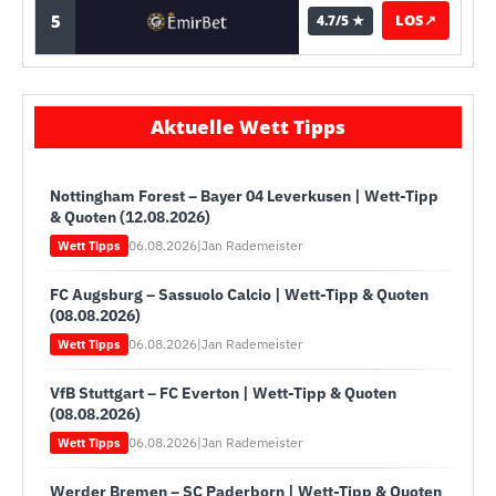
5
LOS
↗
4.7/5 ★
Aktuelle Wett Tipps
Nottingham Forest – Bayer 04 Leverkusen | Wett-Tipp
& Quoten (12.08.2026)
06.08.2026
|
Jan Rademeister
Wett Tipps
FC Augsburg – Sassuolo Calcio | Wett-Tipp & Quoten
(08.08.2026)
06.08.2026
|
Jan Rademeister
Wett Tipps
VfB Stuttgart – FC Everton | Wett-Tipp & Quoten
(08.08.2026)
06.08.2026
|
Jan Rademeister
Wett Tipps
Werder Bremen – SC Paderborn | Wett-Tipp & Quoten