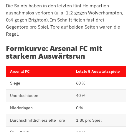
Die Saints haben in den letzten fünf Heimpartien
ausnahmslos verloren (u. a. 1:2 gegen Wolverhampton,
0:4 gegen Brighton). Im Schnitt fielen fast drei
Gegentore pro Spiel, Tore auf beiden Seiten waren die
Regel.
Formkurve: Arsenal FC mit
starkem Auswärtsrun
Arsenal FC
Letzte 5 Auswärtsspiele
Siege
60 %
Unentschieden
40 %
Niederlagen
0 %
Durchschnittlich erzielte Tore
1,80 pro Spiel