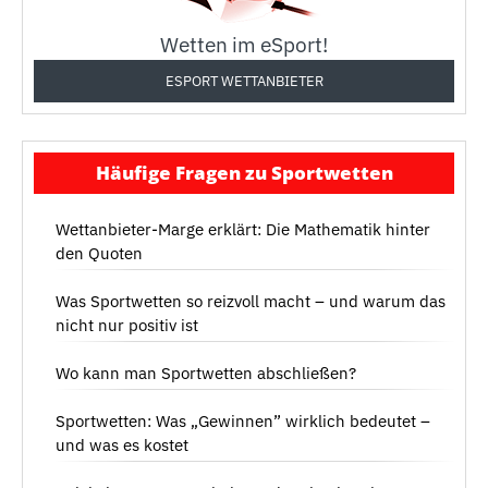
Wetten im eSport!
ESPORT WETTANBIETER
Häufige Fragen zu Sportwetten
Wettanbieter-Marge erklärt: Die Mathematik hinter
den Quoten
Was Sportwetten so reizvoll macht – und warum das
nicht nur positiv ist
Wo kann man Sportwetten abschließen?
Sportwetten: Was „Gewinnen” wirklich bedeutet –
und was es kostet