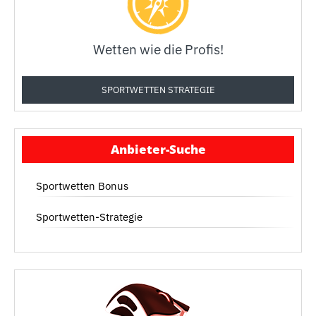
Wetten wie die Profis!
SPORTWETTEN STRATEGIE
Anbieter-Suche
Sportwetten Bonus
Sportwetten-Strategie