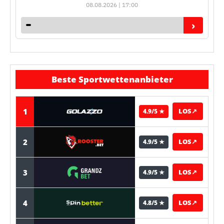
08.08.2026 | 17:00
›
Beste Sportwettenanbieter
1
LOS
↗
4.9/5 ★
2
LOS
↗
4.9/5 ★
3
LOS
↗
4.9/5 ★
4
LOS
↗
4.8/5 ★