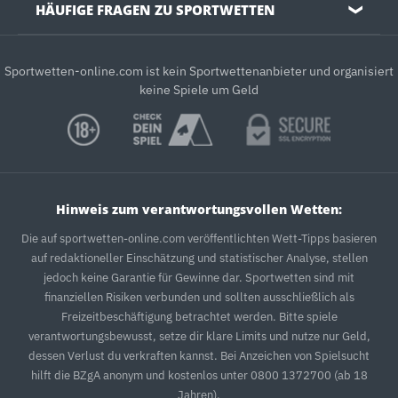
HÄUFIGE FRAGEN ZU SPORTWETTEN
❯
Sportwetten-online.com ist kein Sportwettenanbieter und organisiert
keine Spiele um Geld
Hinweis zum verantwortungsvollen Wetten:
Die auf sportwetten-online.com veröffentlichten Wett-Tipps basieren
auf redaktioneller Einschätzung und statistischer Analyse, stellen
jedoch keine Garantie für Gewinne dar. Sportwetten sind mit
finanziellen Risiken verbunden und sollten ausschließlich als
Freizeitbeschäftigung betrachtet werden. Bitte spiele
verantwortungsbewusst, setze dir klare Limits und nutze nur Geld,
dessen Verlust du verkraften kannst. Bei Anzeichen von Spielsucht
hilft die BZgA anonym und kostenlos unter 0800 1372700 (ab 18
Jahren).