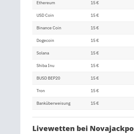
Ethereum
15 €
USD Coin
15 €
Binance Coin
15 €
Dogecoin
15 €
Solana
15 €
Shiba Inu
15 €
BUSD BEP20
15 €
Tron
15 €
Banküberweisung
15 €
Livewetten bei Novajackpo