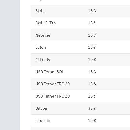
Skrill
15 €
Skrill 1-Tap
15 €
Neteller
15 €
Jeton
15 €
MiFinity
10 €
USD Tether SOL
15 €
USD Tether ERC 20
15 €
USD Tether TRC 20
15 €
Bitcoin
33 €
Litecoin
15 €