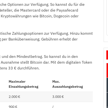
iche Optionen zur Verfügung. So kannst du für die
 Neteller, die Mastercard oder die Paysafecard
 Kryptowährungen wie Bitcoin, Dogecoin oder
entische Zahlungsoptionen zur Verfügung. Hinzu kommt
ng per Banküberweisung. Gebühren erhebt der
 und den Mindestbetrag. So kannst du in den
 Ausnahme stellt Bitcoin dar. Mit dem digitalen Token
ens 33 € durchführen.
Maximaler
Max.
Einzahlungsbetrag
Auszahlungsbetrag
2.000 €
3.000 €
900 €
/