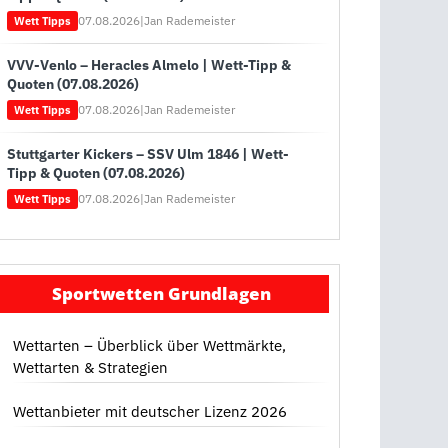
07.08.2026
|
Jan Rademeister
Wett Tipps
VVV-Venlo – Heracles Almelo | Wett-Tipp &
Quoten (07.08.2026)
07.08.2026
|
Jan Rademeister
Wett Tipps
Stuttgarter Kickers – SSV Ulm 1846 | Wett-
Tipp & Quoten (07.08.2026)
07.08.2026
|
Jan Rademeister
Wett Tipps
Sportwetten Grundlagen
Wettarten – Überblick über Wettmärkte,
Wettarten & Strategien
Wettanbieter mit deutscher Lizenz 2026