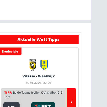
Aktuelle Wett Tipps
Eredevisie
Vitesse - Waalwijk
07.08.2026 | 20:00
TIPP:
Beide Teams treffen (Ja) & Über 2,5
Tore
›