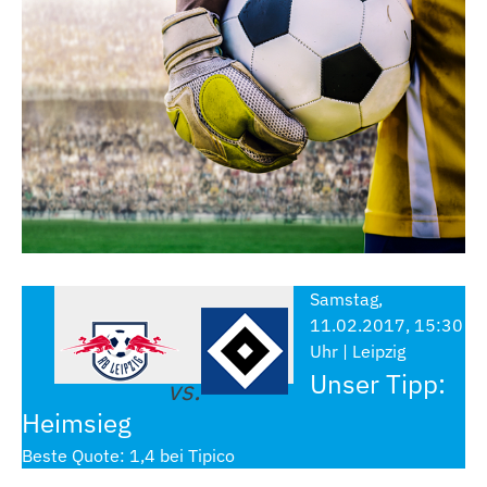
Samstag,
11.02.2017, 15:30
Uhr | Leipzig
Unser Tipp:
vs.
Heimsieg
Beste Quote: 1,4 bei Tipico