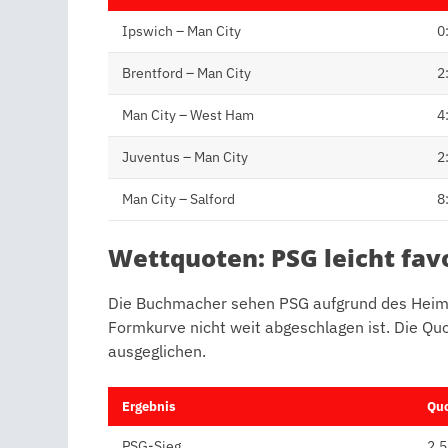
Ipswich – Man City
0
Brentford – Man City
2
Man City – West Ham
4
Juventus – Man City
2
Man City – Salford
8
Wettquoten: PSG leicht favo
Die Buchmacher sehen PSG aufgrund des Heimvor
Formkurve nicht weit abgeschlagen ist. Die Qu
ausgeglichen.
Ergebnis
Qu
PSG-Sieg
2,5