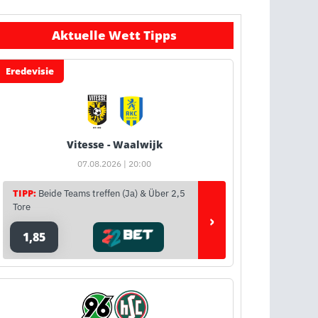
Aktuelle Wett Tipps
Eredevisie
Vitesse - Waalwijk
07.08.2026 | 20:00
TIPP:
Beide Teams treffen (Ja) & Über 2,5
Tore
›
1,85