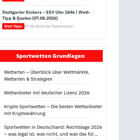
Stuttgarter Kickers – SSV Ulm 1846 | Wett-
Tipp & Quoten (07.08.2026)
07.08.2026
|
Jan Rademeister
Wett Tipps
Sportwetten Grundlagen
Wettarten – Überblick über Wettmärkte,
Wettarten & Strategien
Wettanbieter mit deutscher Lizenz 2026
Krypto Sportwetten – Die besten Wettanbieter
mit Kryptowährung
Sportwetten in Deutschland: Rechtslage 2026
– was legal ist, was nicht, und was das für