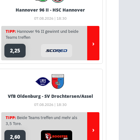
Hannover 96 II - HSC Hannover
07.08.2026 | 18:30
TIPP:
Hannover 96 II gewinnt und beide
Teams treffen
›
2,25
VfB Oldenburg - SV Drochtersen/Assel
07.08.2026 | 18:30
TIPP:
Beide Teams treffen und mehr als
3,5 Tore.
›
2,60