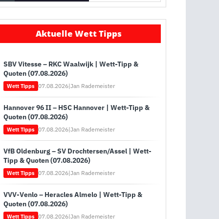
Aktuelle Wett Tipps
SBV Vitesse – RKC Waalwijk | Wett-Tipp &
Quoten (07.08.2026)
07.08.2026
|
Jan Rademeister
Wett Tipps
Hannover 96 II – HSC Hannover | Wett-Tipp &
Quoten (07.08.2026)
07.08.2026
|
Jan Rademeister
Wett Tipps
VfB Oldenburg – SV Drochtersen/Assel | Wett-
Tipp & Quoten (07.08.2026)
07.08.2026
|
Jan Rademeister
Wett Tipps
VVV-Venlo – Heracles Almelo | Wett-Tipp &
Quoten (07.08.2026)
07.08.2026
|
Jan Rademeister
Wett Tipps