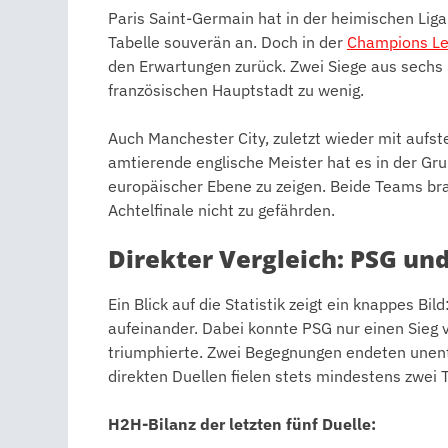
Paris Saint-Germain hat in der heimischen Liga
Tabelle souverän an. Doch in der
Champions L
den Erwartungen zurück. Zwei Siege aus sechs S
französischen Hauptstadt zu wenig.
Auch Manchester City, zuletzt wieder mit aufst
amtierende englische Meister hat es in der Gr
europäischer Ebene zu zeigen. Beide Teams bra
Achtelfinale nicht zu gefährden.
Direkter Vergleich: PSG un
Ein Blick auf die Statistik zeigt ein knappes B
aufeinander. Dabei konnte PSG nur einen Sieg
triumphierte. Zwei Begegnungen endeten unents
direkten Duellen fielen stets mindestens zwei T
H2H-Bilanz der letzten fünf Duelle: