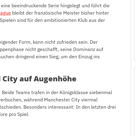
 eine beeindruckende Serie hingelegt und führt die
eague
bleibt der französische Meister bisher hinter
pielen sind für den ambitionierten Klub aus der
eigender Form, kann nicht zufrieden sein. Der
uppenphase nicht geschafft, seine Dominanz auf
uchen dringend einen Sieg, um den Einzug ins
d City auf Augenhöhe
ild: Beide Teams trafen in der Königsklasse siebenmal
 verbuchen, während Manchester City viermal
chieden. Besonders interessant: In den letzten drei
ore pro Spiel.