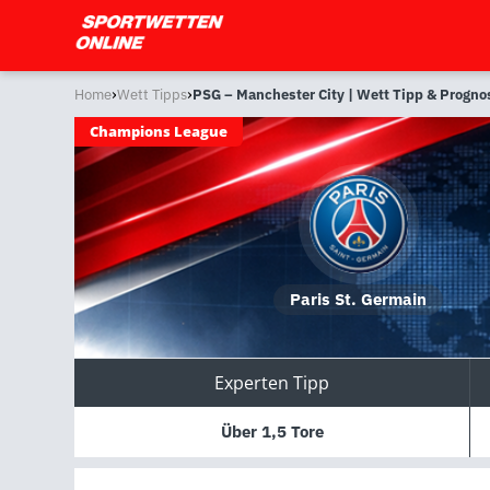
›
›
Home
Wett Tipps
PSG – Manchester City | Wett Tipp & Progn
Champions League
Paris St. Germain
Experten Tipp
Über 1,5 Tore