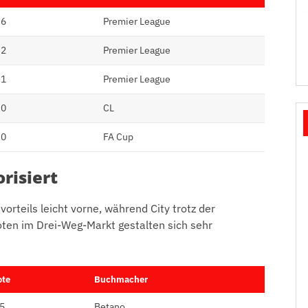
:6
Premier League
:2
Premier League
:1
Premier League
:0
CL
:0
FA Cup
risiert
teils leicht vorne, während City trotz der
oten im Drei-Weg-Markt gestalten sich sehr
ote
Buchmacher
5
Betano