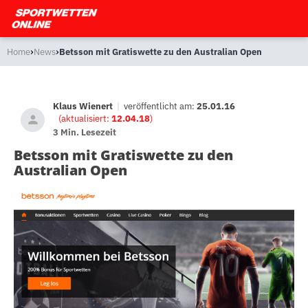
›
›
Home
News
Betsson mit Gratiswette zu den Australian Open
Klaus Wienert
|
veröffentlicht am:
25.01.16
(aktualisiert:
12.04.18
)
3 Min. Lesezeit
Betsson mit Gratiswette zu den
Australian Open