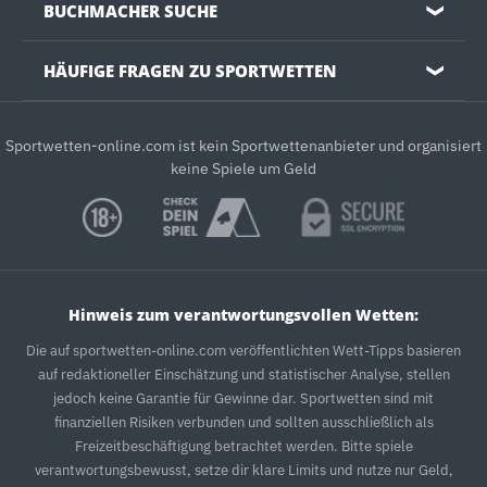
BUCHMACHER SUCHE
❯
HÄUFIGE FRAGEN ZU SPORTWETTEN
❯
Sportwetten-online.com ist kein Sportwettenanbieter und organisiert
keine Spiele um Geld
Hinweis zum verantwortungsvollen Wetten:
Die auf sportwetten-online.com veröffentlichten Wett-Tipps basieren
auf redaktioneller Einschätzung und statistischer Analyse, stellen
jedoch keine Garantie für Gewinne dar. Sportwetten sind mit
finanziellen Risiken verbunden und sollten ausschließlich als
Freizeitbeschäftigung betrachtet werden. Bitte spiele
verantwortungsbewusst, setze dir klare Limits und nutze nur Geld,