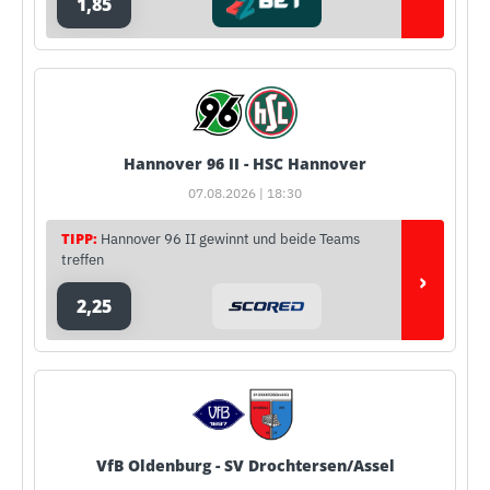
1,85
Hannover 96 II - HSC Hannover
07.08.2026 | 18:30
TIPP:
Hannover 96 II gewinnt und beide Teams
treffen
›
2,25
VfB Oldenburg - SV Drochtersen/Assel