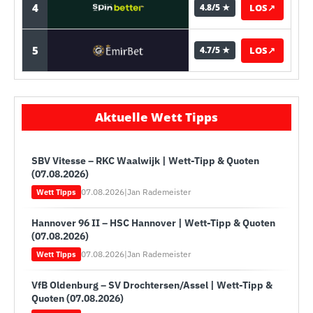
4
LOS
↗
4.8/5 ★
5
LOS
↗
4.7/5 ★
Aktuelle Wett Tipps
SBV Vitesse – RKC Waalwijk | Wett-Tipp & Quoten
(07.08.2026)
07.08.2026
|
Jan Rademeister
Wett Tipps
Hannover 96 II – HSC Hannover | Wett-Tipp & Quoten
(07.08.2026)
07.08.2026
|
Jan Rademeister
Wett Tipps
VfB Oldenburg – SV Drochtersen/Assel | Wett-Tipp &
Quoten (07.08.2026)