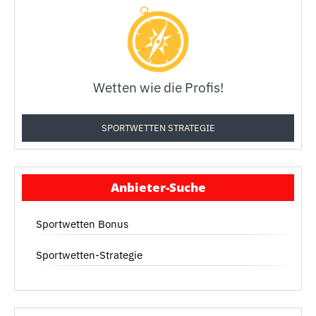
Wetten wie die Profis!
SPORTWETTEN STRATEGIE
Anbieter-Suche
Sportwetten Bonus
Sportwetten-Strategie