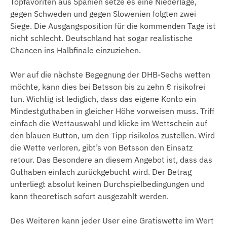
Topfavoriten aus Spanien setze es eine Niederlage,
gegen Schweden und gegen Slowenien folgten zwei
Siege. Die Ausgangsposition für die kommenden Tage ist
nicht schlecht. Deutschland hat sogar realistische
Chancen ins Halbfinale einzuziehen.
Wer auf die nächste Begegnung der DHB-Sechs wetten
möchte, kann dies bei Betsson bis zu zehn € risikofrei
tun. Wichtig ist lediglich, dass das eigene Konto ein
Mindestguthaben in gleicher Höhe vorweisen muss. Triff
einfach die Wettauswahl und klicke im Wettschein auf
den blauen Button, um den Tipp risikolos zustellen. Wird
die Wette verloren, gibt’s von Betsson den Einsatz
retour. Das Besondere an diesem Angebot ist, dass das
Guthaben einfach zurückgebucht wird. Der Betrag
unterliegt absolut keinen Durchspielbedingungen und
kann theoretisch sofort ausgezahlt werden.
Des Weiteren kann jeder User eine Gratiswette im Wert