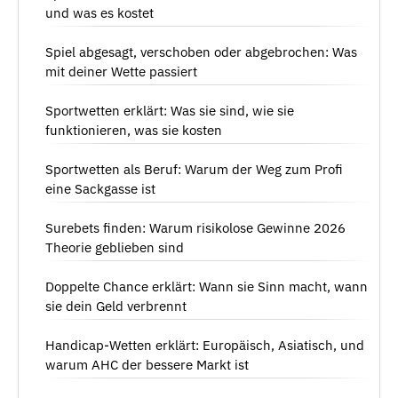
und was es kostet
Spiel abgesagt, verschoben oder abgebrochen: Was
mit deiner Wette passiert
Sportwetten erklärt: Was sie sind, wie sie
funktionieren, was sie kosten
Sportwetten als Beruf: Warum der Weg zum Profi
eine Sackgasse ist
Surebets finden: Warum risikolose Gewinne 2026
Theorie geblieben sind
Doppelte Chance erklärt: Wann sie Sinn macht, wann
sie dein Geld verbrennt
Handicap-Wetten erklärt: Europäisch, Asiatisch, und
warum AHC der bessere Markt ist