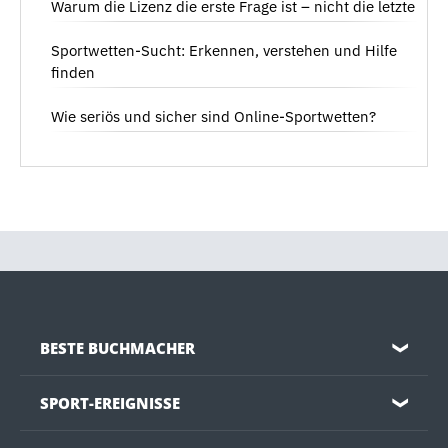
Warum die Lizenz die erste Frage ist – nicht die letzte
Sportwetten-Sucht: Erkennen, verstehen und Hilfe
finden
Wie seriös und sicher sind Online-Sportwetten?
BESTE BUCHMACHER
❯
SPORT-EREIGNISSE
❯