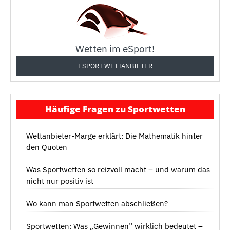
Wetten im eSport!
ESPORT WETTANBIETER
Häufige Fragen zu Sportwetten
Wettanbieter-Marge erklärt: Die Mathematik hinter
den Quoten
Was Sportwetten so reizvoll macht – und warum das
nicht nur positiv ist
Wo kann man Sportwetten abschließen?
Sportwetten: Was „Gewinnen” wirklich bedeutet –