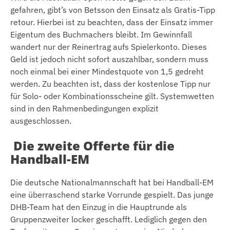
gefahren, gibt’s von Betsson den Einsatz als Gratis-Tipp
retour. Hierbei ist zu beachten, dass der Einsatz immer
Eigentum des Buchmachers bleibt. Im Gewinnfall
wandert nur der Reinertrag aufs Spielerkonto. Dieses
Geld ist jedoch nicht sofort auszahlbar, sondern muss
noch einmal bei einer Mindestquote von 1,5 gedreht
werden. Zu beachten ist, dass der kostenlose Tipp nur
für Solo- oder Kombinationsscheine gilt. Systemwetten
sind in den Rahmenbedingungen explizit
ausgeschlossen.
Die zweite Offerte für die
Handball-EM
Die deutsche Nationalmannschaft hat bei Handball-EM
eine überraschend starke Vorrunde gespielt. Das junge
DHB-Team hat den Einzug in die Hauptrunde als
Gruppenzweiter locker geschafft. Lediglich gegen den