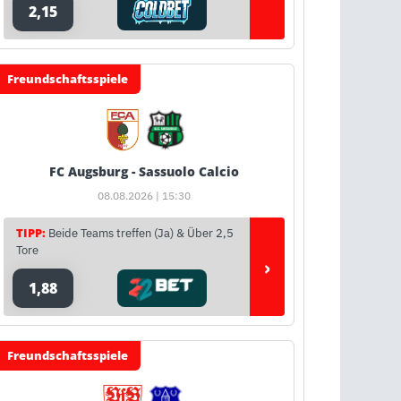
2,15
Freundschaftsspiele
FC Augsburg - Sassuolo Calcio
08.08.2026 | 15:30
TIPP:
Beide Teams treffen (Ja) & Über 2,5
Tore
›
1,88
Freundschaftsspiele