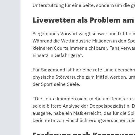
Unterstützung für eine Seite, sondern um die ge
Livewetten als Problem am
Siegemunds Vorwurf wiegt schwer und trifft e
Während die Wettindustrie Millionen in den Spo
kleineren Courts immer sichtbarer. Fans verwan
Einsatz in Gefahr gerät.
Für Siegemund ist hier eine rote Linie übersch
physische Störversuche zum Mittel werden, um 
der Sport seine Seele.
“Die Leute kommen nicht mehr, um Tennis zu s
so die bittere Analyse der Doppelspezialistin. 
ausgehe, habe ein Maß erreicht, das für die Sp
berichtete von Einschüchterungsversuchen, die
Forderung nach Konsequen