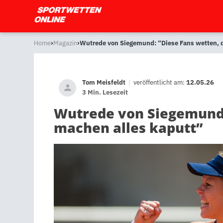
›
›
Home
Magazin
Wutrede von Siegemund: “Diese Fans wetten, d
Tom Meisfeldt
|
veröffentlicht am:
12.05.26
3 Min. Lesezeit
Wutrede von Siegemund:
machen alles kaputt”