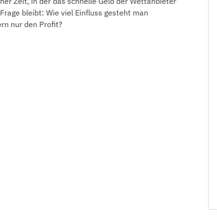
iner Zeit, in der das schnelle Geld der Wettanbieter
 Frage bleibt: Wie viel Einfluss gesteht man
ern nur den Profit?