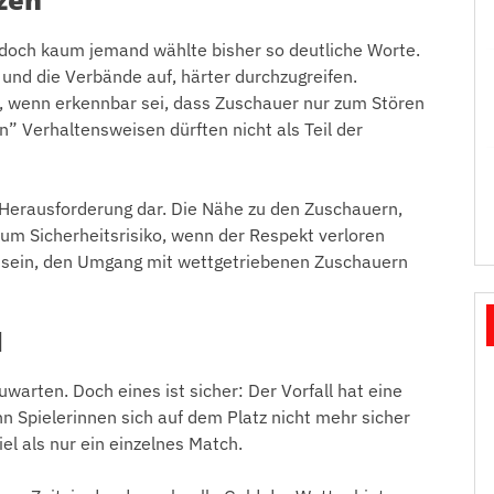
n, doch kaum jemand wählte bisher so deutliche Worte.
und die Verbände auf, härter durchzugreifen.
, wenn erkennbar sei, dass Zuschauer nur zum Stören
n” Verhaltensweisen dürften nicht als Teil der
e Herausforderung dar. Die Nähe zu den Zuschauern,
zum Sicherheitsrisiko, wenn der Respekt verloren
 sein, den Umgang mit wettgetriebenen Zuschauern
l
warten. Doch eines ist sicher: Der Vorfall hat eine
nn Spielerinnen sich auf dem Platz nicht mehr sicher
el als nur ein einzelnes Match.