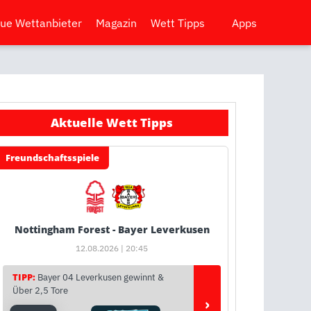
ue Wettanbieter
Magazin
Wett Tipps
Apps
Aktuelle Wett Tipps
Freundschaftsspiele
Nottingham Forest - Bayer Leverkusen
12.08.2026 | 20:45
TIPP:
Bayer 04 Leverkusen gewinnt &
Über 2,5 Tore
›