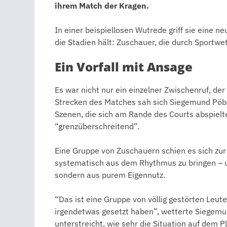
ihrem Match der Kragen.
In einer beispiellosen Wutrede griff sie eine n
die Stadien hält: Zuschauer, die durch Sportwe
Ein Vorfall mit Ansage
Es war nicht nur ein einzelner Zwischenruf, de
Strecken des Matches sah sich Siegemund Pöbe
Szenen, die sich am Rande des Courts abspielte
“grenzüberschreitend”.
Eine Gruppe von Zuschauern schien es sich zu
systematisch aus dem Rhythmus zu bringen – u
sondern aus purem Eigennutz.
“Das ist eine Gruppe von völlig gestörten Leut
irgendetwas gesetzt haben”, wetterte Siegemun
unterstreicht, wie sehr die Situation auf dem P