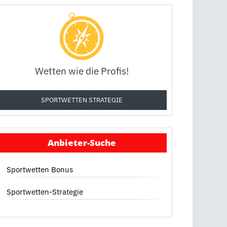
Wetten wie die Profis!
SPORTWETTEN STRATEGIE
Anbieter-Suche
Sportwetten Bonus
Sportwetten-Strategie