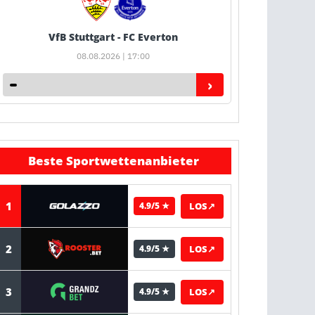
VfB Stuttgart - FC Everton
08.08.2026 | 17:00
›
Beste Sportwettenanbieter
1
LOS
↗
4.9/5 ★
2
LOS
↗
4.9/5 ★
3
LOS
↗
4.9/5 ★