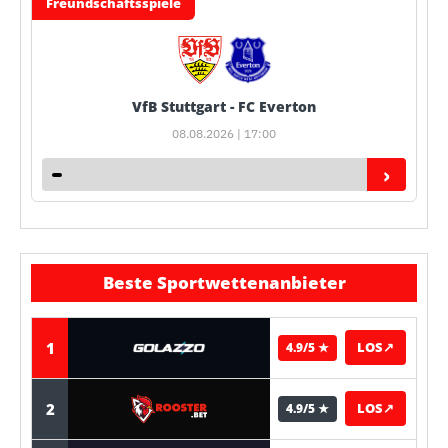
Freundschaftsspiele
VfB Stuttgart - FC Everton
08.08.2026 | 17:00
›
Beste Sportwettenanbieter
1
LOS
↗
4.9/5 ★
2
LOS
↗
4.9/5 ★