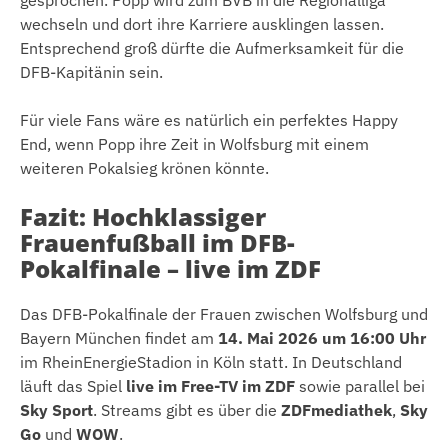
gesprochen. Popp wird zum BVB in die Regionalliga
wechseln und dort ihre Karriere ausklingen lassen.
Entsprechend groß dürfte die Aufmerksamkeit für die
DFB-Kapitänin sein.
Für viele Fans wäre es natürlich ein perfektes Happy
End, wenn Popp ihre Zeit in Wolfsburg mit einem
weiteren Pokalsieg krönen könnte.
Fazit: Hochklassiger
Frauenfußball im DFB-
Pokalfinale – live im ZDF
Das DFB-Pokalfinale der Frauen zwischen Wolfsburg und
Bayern München findet am
14. Mai 2026 um 16:00 Uhr
im RheinEnergieStadion in Köln statt. In Deutschland
läuft das Spiel
live im Free-TV im ZDF
sowie parallel bei
Sky Sport
. Streams gibt es über die
ZDFmediathek
,
Sky
Go
und
WOW
.