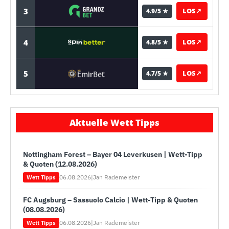
3
LOS
↗
4.9/5 ★
4
LOS
↗
4.8/5 ★
5
LOS
↗
4.7/5 ★
Aktuelle Wett Tipps
Nottingham Forest – Bayer 04 Leverkusen | Wett-Tipp
& Quoten (12.08.2026)
06.08.2026
|
Jan Rademeister
Wett Tipps
FC Augsburg – Sassuolo Calcio | Wett-Tipp & Quoten
(08.08.2026)
06.08.2026
|
Jan Rademeister
Wett Tipps