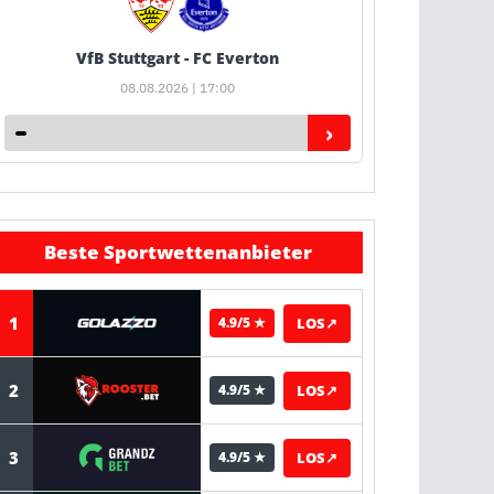
VfB Stuttgart - FC Everton
08.08.2026 | 17:00
›
Beste Sportwettenanbieter
1
LOS
↗
4.9/5 ★
2
LOS
↗
4.9/5 ★
3
LOS
↗
4.9/5 ★