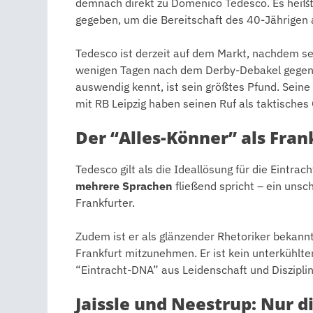
demnach direkt zu Domenico Tedesco. Es heißt
gegeben, um die Bereitschaft des 40-Jährigen 
Tedesco ist derzeit auf dem Markt, nachdem s
wenigen Tagen nach dem Derby-Debakel gegen G
auswendig kennt, ist sein größtes Pfund. Seine
mit RB Leipzig haben seinen Ruf als taktische
Der “Alles-Könner” als Fran
Tedesco gilt als die Ideallösung für die Eintrac
mehrere Sprachen
fließend spricht – ein unsc
Frankfurter.
Zudem ist er als glänzender Rhetoriker bekannt
Frankfurt mitzunehmen. Er ist kein unterkühlter
“Eintracht-DNA” aus Leidenschaft und Diszipli
Jaissle und Neestrup: Nur d