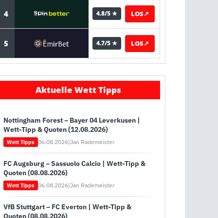
4
LOS
↗
4.8/5 ★
5
LOS
↗
4.7/5 ★
Aktuelle Wett Tipps
Nottingham Forest – Bayer 04 Leverkusen |
Wett-Tipp & Quoten (12.08.2026)
06.08.2026
|
Jan Rademeister
Wett Tipps
FC Augsburg – Sassuolo Calcio | Wett-Tipp &
Quoten (08.08.2026)
06.08.2026
|
Jan Rademeister
Wett Tipps
VfB Stuttgart – FC Everton | Wett-Tipp &
Quoten (08.08.2026)