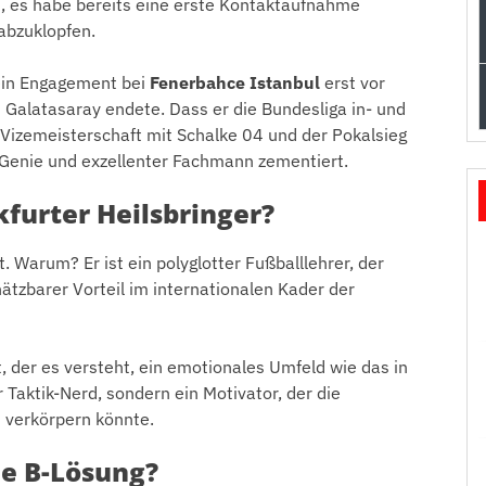
, es habe bereits eine erste Kontaktaufnahme
abzuklopfen.
ein Engagement bei
Fenerbahce Istanbul
erst vor
alatasaray endete. Dass er die Bundesliga in- und
 Vizemeisterschaft mit Schalke 04 und der Pokalsieg
s Genie und exzellenter Fachmann zementiert.
kfurter Heilsbringer?
ht. Warum? Er ist ein polyglotter Fußballlehrer, der
hätzbarer Vorteil im internationalen Kader der
, der es versteht, ein emotionales Umfeld wie das in
 Taktik-Nerd, sondern ein Motivator, der die
n verkörpern könnte.
ie B-Lösung?