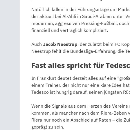
Natürlich fallen in der Führungsetage um Ma
der aktuell bei Al-Ahli in Saudi-Arabien unter V
modernen, aggressiven Pressing-Fußball, doch 
finanziell und vertraglich kompliziert.
Auch
Jacob Neestrup
, der zuletzt beim FC Kop
Neestrup fehlt die Bundesliga-Erfahrung, die T
Fast alles spricht für Tedes
In Frankfurt deutet derzeit alles auf eine “gro
einem Trainer, der nicht nur eine klare Idee h
Tedesco ist hungrig darauf, seinen jüngsten Rü
Wenn die Signale aus dem Herzen des Vereins s
kommen, als mancher nach dem Riera-Beben ve
Riera nur noch ein Abschied auf Raten – die Zuk
geprägt zu sein.