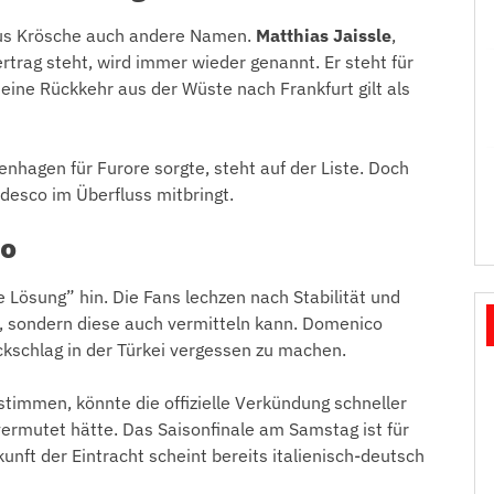
rkus Krösche auch andere Namen.
Matthias Jaissle
,
ertrag steht, wird immer wieder genannt. Er steht für
eine Rückkehr aus der Wüste nach Frankfurt gilt als
enhagen für Furore sorgte, steht auf der Liste. Doch
edesco im Überfluss mitbringt.
co
ße Lösung” hin. Die Fans lechzen nach Stabilität und
at, sondern diese auch vermitteln kann. Domenico
ckschlag in der Türkei vergessen zu machen.
timmen, könnte die offizielle Verkündung schneller
rmutet hätte. Das Saisonfinale am Samstag ist für
unft der Eintracht scheint bereits italienisch-deutsch