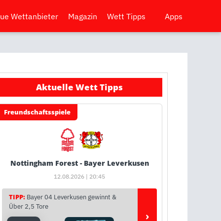
ue Wettanbieter
Magazin
Wett Tipps
Apps
Aktuelle Wett Tipps
Freundschaftsspiele
Nottingham Forest - Bayer Leverkusen
12.08.2026 | 20:45
TIPP:
Bayer 04 Leverkusen gewinnt &
Über 2,5 Tore
›