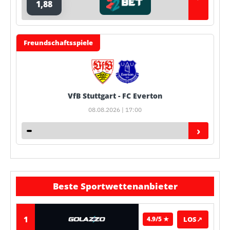
1,88
Freundschaftsspiele
VfB Stuttgart - FC Everton
08.08.2026 | 17:00
›
Beste Sportwettenanbieter
1
LOS
↗
4.9/5 ★