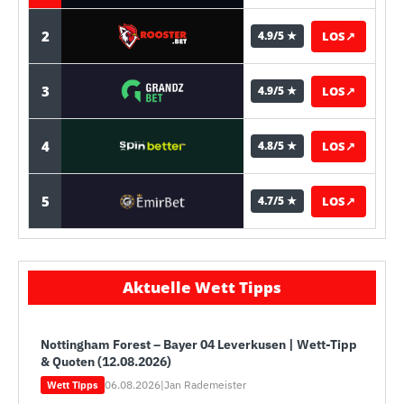
2
LOS
↗
4.9/5 ★
3
LOS
↗
4.9/5 ★
4
LOS
↗
4.8/5 ★
5
LOS
↗
4.7/5 ★
Aktuelle Wett Tipps
Nottingham Forest – Bayer 04 Leverkusen | Wett-Tipp
& Quoten (12.08.2026)
06.08.2026
|
Jan Rademeister
Wett Tipps