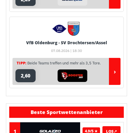
VfB Oldenburg - SV Drochtersen/Assel
07.08.2026 | 18:30
TIPP:
Beide Teams treffen und mehr als 3,5 Tore.
›
2,60
Beste Sportwettenanbieter
1
LOS
↗
4.9/5 ★