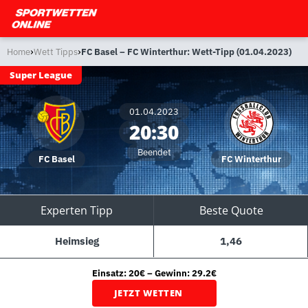
›
›
Home
Wett Tipps
FC Basel – FC Winterthur: Wett-Tipp (01.04.2023)
Super League
01.04.2023
20:30
Beendet
FC Basel
FC Winterthur
Experten Tipp
Beste Quote
Heimsieg
1,46
Einsatz: 20€ – Gewinn: 29.2€
JETZT WETTEN