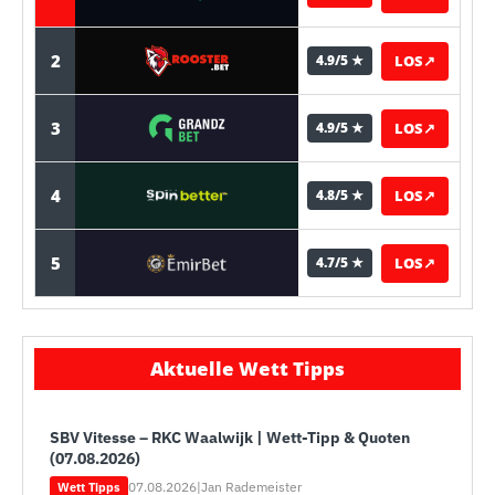
2
LOS
↗
4.9/5 ★
3
LOS
↗
4.9/5 ★
4
LOS
↗
4.8/5 ★
5
LOS
↗
4.7/5 ★
Aktuelle Wett Tipps
SBV Vitesse – RKC Waalwijk | Wett-Tipp & Quoten
(07.08.2026)
07.08.2026
|
Jan Rademeister
Wett Tipps