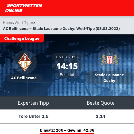
›
›
Home
Wett Tipps
AC Bellinzona – Stade Lausanne Ouchy: Wett-Tipp (05.03.2023)
Challenge League
05.03.2023
14:15
Beendet
Stade Lausanne
AC Bellinzona
Ouchy
Experten Tipp
Beste Quote
Tore Unter 2,5
2,14
Einsatz: 20€ – Gewinn: 42.8€