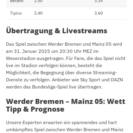
Betano
2.50
3.35
Tipico
2.40
3.60
Übertragung & Livestreams
Das Spiel zwischen Werder Bremen und Mainz 05 wird
am 31. Januar 2025 um 20:30 Uhr MEZ im
Weserstadion ausgetragen. Für Fans, die das Spiel nicht
live im Stadion verfolgen können, besteht die
Möglichkeit, die Begegnung über diverse Streaming-
Dienste zu verfolgen. Anbieter wie Sky Sport und DAZN
werden das Bundesliga-Spiel live übertragen.
Werder Bremen – Mainz 05: Wett
Tipp & Prognose
Unsere Experten erwarten ein spannendes und hart
umkämpftes Spiel zwischen Werder Bremen und Mainz