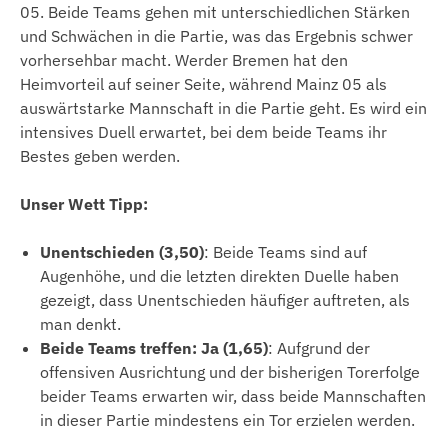
05. Beide Teams gehen mit unterschiedlichen Stärken
und Schwächen in die Partie, was das Ergebnis schwer
vorhersehbar macht. Werder Bremen hat den
Heimvorteil auf seiner Seite, während Mainz 05 als
auswärtstarke Mannschaft in die Partie geht. Es wird ein
intensives Duell erwartet, bei dem beide Teams ihr
Bestes geben werden.
Unser Wett Tipp:
Unentschieden (3,50)
: Beide Teams sind auf
Augenhöhe, und die letzten direkten Duelle haben
gezeigt, dass Unentschieden häufiger auftreten, als
man denkt.
Beide Teams treffen: Ja (1,65)
: Aufgrund der
offensiven Ausrichtung und der bisherigen Torerfolge
beider Teams erwarten wir, dass beide Mannschaften
in dieser Partie mindestens ein Tor erzielen werden.