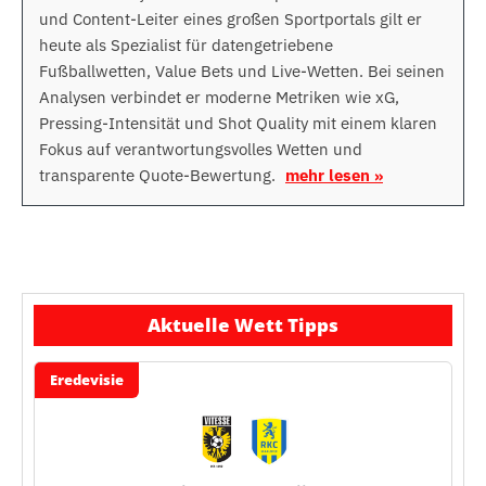
und Content-Leiter eines großen Sportportals gilt er
heute als Spezialist für datengetriebene
Fußballwetten, Value Bets und Live-Wetten. Bei seinen
Analysen verbindet er moderne Metriken wie xG,
Pressing-Intensität und Shot Quality mit einem klaren
Fokus auf verantwortungsvolles Wetten und
transparente Quote-Bewertung.
mehr lesen »
Aktuelle Wett Tipps
Eredevisie