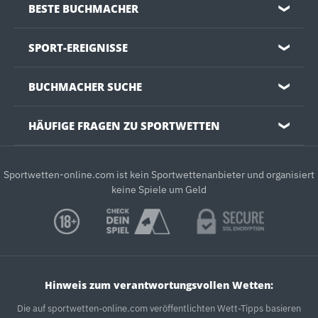
BESTE BUCHMACHER
❯
SPORT-EREIGNISSE
❯
BUCHMACHER SUCHE
❯
HÄUFIGE FRAGEN ZU SPORTWETTEN
❯
Sportwetten-online.com ist kein Sportwettenanbieter und organisiert
keine Spiele um Geld
Hinweis zum verantwortungsvollen Wetten:
Die auf sportwetten-online.com veröffentlichten Wett-Tipps basieren