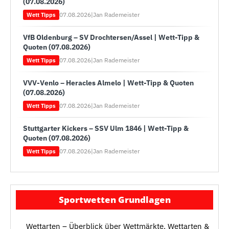
(07.08.2026)
07.08.2026
|
Jan Rademeister
Wett Tipps
VfB Oldenburg – SV Drochtersen/Assel | Wett-Tipp &
Quoten (07.08.2026)
07.08.2026
|
Jan Rademeister
Wett Tipps
VVV-Venlo – Heracles Almelo | Wett-Tipp & Quoten
(07.08.2026)
07.08.2026
|
Jan Rademeister
Wett Tipps
Stuttgarter Kickers – SSV Ulm 1846 | Wett-Tipp &
Quoten (07.08.2026)
07.08.2026
|
Jan Rademeister
Wett Tipps
Sportwetten Grundlagen
Wettarten – Überblick über Wettmärkte, Wettarten &