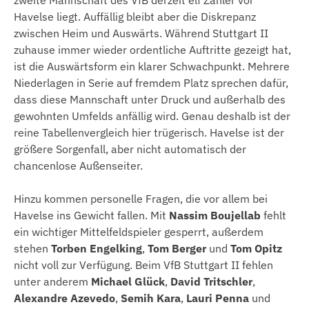
zweite Mannschaft des VfB derzeit elf Zähler vor
Havelse liegt. Auffällig bleibt aber die Diskrepanz
zwischen Heim und Auswärts. Während Stuttgart II
zuhause immer wieder ordentliche Auftritte gezeigt hat,
ist die Auswärtsform ein klarer Schwachpunkt. Mehrere
Niederlagen in Serie auf fremdem Platz sprechen dafür,
dass diese Mannschaft unter Druck und außerhalb des
gewohnten Umfelds anfällig wird. Genau deshalb ist der
reine Tabellenvergleich hier trügerisch. Havelse ist der
größere Sorgenfall, aber nicht automatisch der
chancenlose Außenseiter.
Hinzu kommen personelle Fragen, die vor allem bei
Havelse ins Gewicht fallen. Mit
Nassim Boujellab
fehlt
ein wichtiger Mittelfeldspieler gesperrt, außerdem
stehen
Torben Engelking
,
Tom Berger
und
Tom Opitz
nicht voll zur Verfügung. Beim VfB Stuttgart II fehlen
unter anderem
Michael Glück
,
David Tritschler
,
Alexandre Azevedo
,
Semih Kara
,
Lauri Penna
und