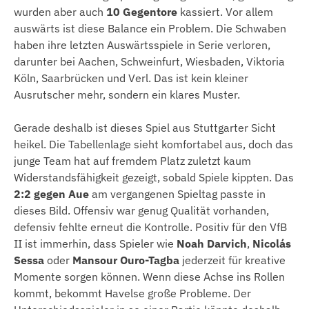
wurden aber auch
10 Gegentore
kassiert. Vor allem
auswärts ist diese Balance ein Problem. Die Schwaben
haben ihre letzten Auswärtsspiele in Serie verloren,
darunter bei Aachen, Schweinfurt, Wiesbaden, Viktoria
Köln, Saarbrücken und Verl. Das ist kein kleiner
Ausrutscher mehr, sondern ein klares Muster.
Gerade deshalb ist dieses Spiel aus Stuttgarter Sicht
heikel. Die Tabellenlage sieht komfortabel aus, doch das
junge Team hat auf fremdem Platz zuletzt kaum
Widerstandsfähigkeit gezeigt, sobald Spiele kippten. Das
2:2 gegen Aue
am vergangenen Spieltag passte in
dieses Bild. Offensiv war genug Qualität vorhanden,
defensiv fehlte erneut die Kontrolle. Positiv für den VfB
II ist immerhin, dass Spieler wie
Noah Darvich
,
Nicolás
Sessa
oder
Mansour Ouro-Tagba
jederzeit für kreative
Momente sorgen können. Wenn diese Achse ins Rollen
kommt, bekommt Havelse große Probleme. Der