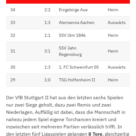
34
2:2
Erzgebirge Aue
Heim
33
1:3
Alemannia Aachen
Auswärts
32
1:1
SSV Ulm 1846
Heim
SSV Jahn
31
3:1
Heim
Regensburg
30
1:3
1. FC Schweinfurt 05
Auswärts
29
1:0
TSG Hoffenheim II
Heim
Der VfB Stuttgart II hat aus den letzten sechs Spielen
nur zwei Siege geholt, dazu zwei Remis und zwei
Niederlagen. Auffällig ist dabei, dass die Mannschaft in
nahezu jedem Spiel eigene Torchancen kreiert und
inzwischen seit mehreren Partien verlässlich trifft. In
den letzten fünf Ligaspielen gelangen
8 Tore
, gleichzeitig