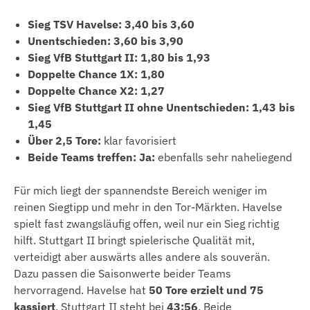
Sieg TSV Havelse:
3,40 bis 3,60
Unentschieden:
3,60 bis 3,90
Sieg VfB Stuttgart II:
1,80 bis 1,93
Doppelte Chance 1X:
1,80
Doppelte Chance X2:
1,27
Sieg VfB Stuttgart II ohne Unentschieden:
1,43 bis
1,45
Über 2,5 Tore:
klar favorisiert
Beide Teams treffen: Ja:
ebenfalls sehr naheliegend
Für mich liegt der spannendste Bereich weniger im
reinen Siegtipp und mehr in den Tor-Märkten. Havelse
spielt fast zwangsläufig offen, weil nur ein Sieg richtig
hilft. Stuttgart II bringt spielerische Qualität mit,
verteidigt aber auswärts alles andere als souverän.
Dazu passen die Saisonwerte beider Teams
hervorragend. Havelse hat
50 Tore erzielt und 75
kassiert
, Stuttgart II steht bei
43:56
. Beide