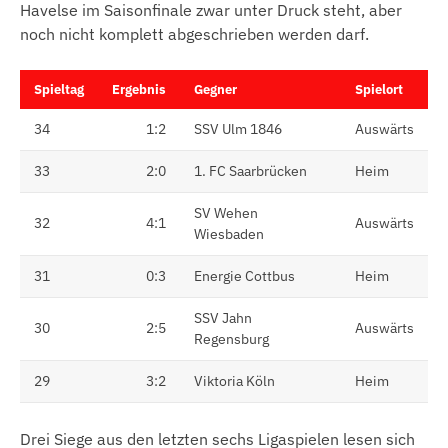
Havelse im Saisonfinale zwar unter Druck steht, aber
noch nicht komplett abgeschrieben werden darf.
Spieltag
Ergebnis
Gegner
Spielort
34
1:2
SSV Ulm 1846
Auswärts
33
2:0
1. FC Saarbrücken
Heim
SV Wehen
32
4:1
Auswärts
Wiesbaden
31
0:3
Energie Cottbus
Heim
SSV Jahn
30
2:5
Auswärts
Regensburg
29
3:2
Viktoria Köln
Heim
Drei Siege aus den letzten sechs Ligaspielen lesen sich