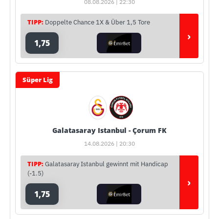
08.08.2026 | 22:30
TIPP:
Doppelte Chance 1X & Über 1,5 Tore
›
1,75
Süper Lig
Galatasaray Istanbul - Çorum FK
14.08.2026 | 20:30
TIPP:
Galatasaray Istanbul gewinnt mit Handicap
(-1.5)
›
1,75