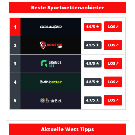
Beste Sportwettenanbieter
1
LOS
↗
4.9/5 ★
2
LOS
↗
4.9/5 ★
3
LOS
↗
4.9/5 ★
4
LOS
↗
4.8/5 ★
5
LOS
↗
4.7/5 ★
Aktuelle Wett Tipps