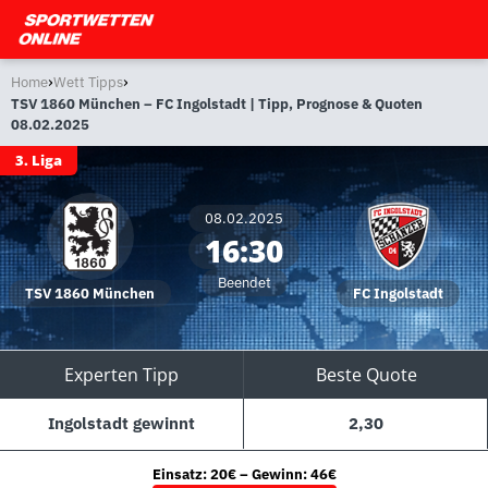
›
›
Home
Wett Tipps
TSV 1860 München – FC Ingolstadt | Tipp, Prognose & Quoten
08.02.2025
3. Liga
08.02.2025
16:30
Beendet
TSV 1860 München
FC Ingolstadt
Experten Tipp
Beste Quote
Ingolstadt gewinnt
2,30
Einsatz: 20€ – Gewinn: 46€