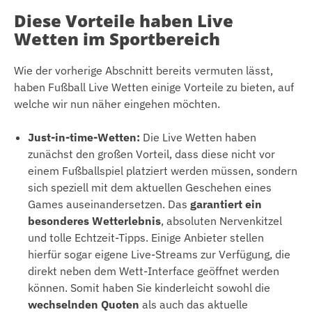
Diese Vorteile haben Live
Wetten im Sportbereich
Wie der vorherige Abschnitt bereits vermuten lässt,
haben Fußball Live Wetten einige Vorteile zu bieten, auf
welche wir nun näher eingehen möchten.
Just-in-time-Wetten:
Die Live Wetten haben
zunächst den großen Vorteil, dass diese nicht vor
einem Fußballspiel platziert werden müssen, sondern
sich speziell mit dem aktuellen Geschehen eines
Games auseinandersetzen. Das
garantiert ein
besonderes Wetterlebnis
, absoluten Nervenkitzel
und tolle Echtzeit-Tipps. Einige Anbieter stellen
hierfür sogar eigene Live-Streams zur Verfügung, die
direkt neben dem Wett-Interface geöffnet werden
können. Somit haben Sie kinderleicht sowohl die
wechselnden Quoten
als auch das aktuelle