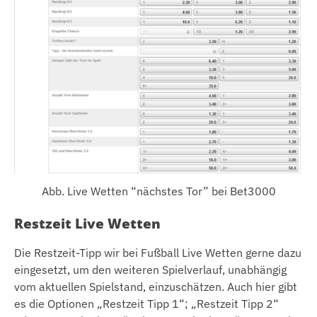
Abb. Live Wetten “nächstes Tor” bei Bet3000
Restzeit Live Wetten
Die Restzeit-Tipp wir bei Fußball Live Wetten gerne dazu
eingesetzt, um den weiteren Spielverlauf, unabhängig
vom aktuellen Spielstand, einzuschätzen. Auch hier gibt
es die Optionen „Restzeit Tipp 1“; „Restzeit Tipp 2“