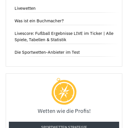
Livewetten
Was ist ein Buchmacher?
Livescore: Fußball Ergebnisse LIVE im Ticker | Alle
Spiele, Tabellen & Statistik
Die Sportwetten-Anbieter im Test
Wetten wie die Profis!
SPORTWETTEN STRATEGIE