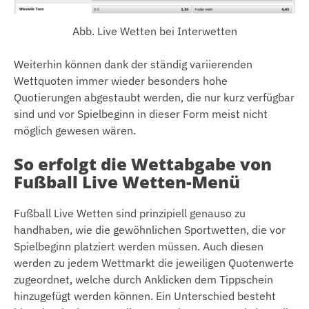
Abb. Live Wetten bei Interwetten
Weiterhin können dank der ständig variierenden
Wettquoten immer wieder besonders hohe
Quotierungen abgestaubt werden, die nur kurz verfügbar
sind und vor Spielbeginn in dieser Form meist nicht
möglich gewesen wären.
So erfolgt die Wettabgabe von
Fußball Live Wetten-Menü
Fußball Live Wetten sind prinzipiell genauso zu
handhaben, wie die gewöhnlichen Sportwetten, die vor
Spielbeginn platziert werden müssen. Auch diesen
werden zu jedem Wettmarkt die jeweiligen Quotenwerte
zugeordnet, welche durch Anklicken dem Tippschein
hinzugefügt werden können. Ein Unterschied besteht