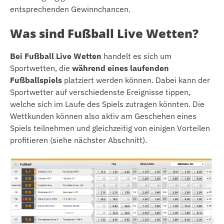
entsprechenden Gewinnchancen.
Was sind Fußball Live Wetten?
Bei Fußball Live Wetten
handelt es sich um
Sportwetten, die
während eines laufenden
Fußballspiels
platziert werden können. Dabei kann der
Sportwetter auf verschiedenste Ereignisse tippen,
welche sich im Laufe des Spiels zutragen könnten. Die
Wettkunden können also aktiv am Geschehen eines
Spiels teilnehmen und gleichzeitig von einigen Vorteilen
profitieren (siehe nächster Abschnitt).