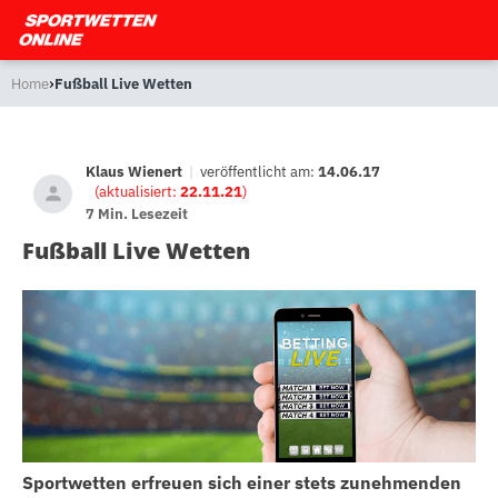
›
Home
Fußball Live Wetten
Klaus Wienert
|
veröffentlicht am:
14.06.17
(aktualisiert:
22.11.21
)
7 Min. Lesezeit
Fußball Live Wetten
Sportwetten erfreuen sich einer stets zunehmenden