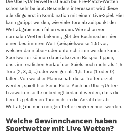
Die Über-/Unterwette ist auch bei Pre-Match-Wetten
schon sehr beliebt. Besonders interessant wird diese
allerdings erst in Kombination mit einem Live-Spiel. Hier
kann getippt werden, wie viele Tore ab Zeitpunkt der
Wettabgabe noch fallen werden. Wie schon von
normalen Wetten bekannt, gibt der Buchmacher hier
einen bestimmten Wert (beispielsweise 1,5) vor,
welcher dann über- oder unterschritten werden kann.
Sportwetter können dabei also zum Beispiel tippen,
dass im restlichen Verlauf des Spiels noch mehr als 1,5
Tore (2, 3, 4,…) oder weniger als 1,5 Tore (1 oder 0)
fallen. Von welcher Mannschaft diese Treffer erzielt
werden, spielt hier keine Rolle. Auch bei Über-/Unter-
Livewetten sollte unbedingt bedacht werden, dass die
bereits gefallenen Tore nicht in die Anzahl der ab
Wettabgabe noch nötigen Treffer eingerechnet werden.
Welche Gewinnchancen haben
Sportwetter mit Live Wetten?