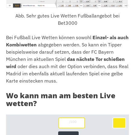
Abb. Sehr gutes Live Wetten Fußballangebot bei
Bet3000
Bei Fußball Live Wetten können sowohl
Einzel- als auch
Kombiwetten
abgegeben werden. So kann ein Tipper
beispielsweise darauf setzen, dass der FC Bayern
München im aktuellen Spiel
das nächste Tor schießen
wird
oder dies auch mit der Option verbinden, dass Real
Madrid im ebenfalls aktuell laufenden Spiel eine gelbe
Karte einstecken muss.
Wo kann man am besten Live
wetten?
/100