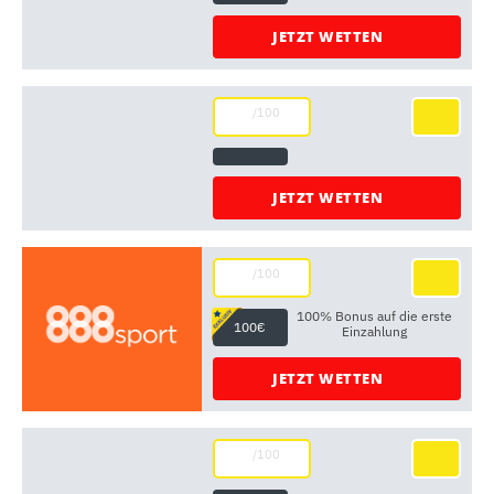
JETZT WETTEN
/100
JETZT WETTEN
/100
100% Bonus auf die erste
100€
Einzahlung
JETZT WETTEN
/100