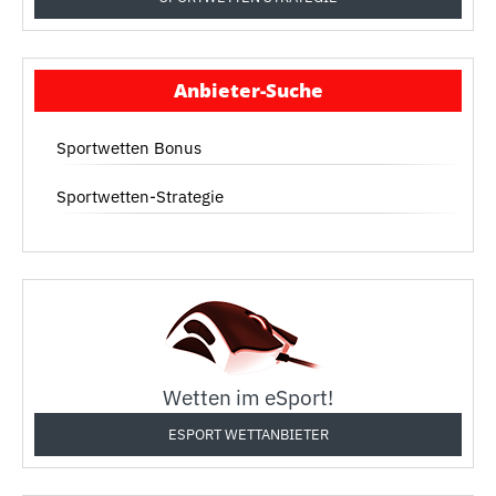
Anbieter-Suche
Sportwetten Bonus
Sportwetten-Strategie
Wetten im eSport!
ESPORT WETTANBIETER