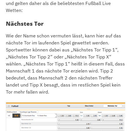
und gelten daher als die beliebtesten Fußball Live
Wetten:
Nächstes Tor
Wie der Name schon vermuten lässt, kann hier auf das
nächste Tor im laufenden Spiel gewettet werden.
Sportwetter können dabei aus „Nächstes Tor Tipp 1“,
„Nächstes Tor Tipp 2“ oder „Nächstes Tor Tipp X“
wählen. „Nächstes Tor Tipp 1“ heißt in diesem Fall, dass
Mannschaft 1 das nächste Tor erzielen wird. Tipp 2
bedeutet, dass Mannschaft 2 den nächsten Treffer
landet und Tipp X besagt, dass im restlichen Spiel kein
Tor mehr fallen wird.