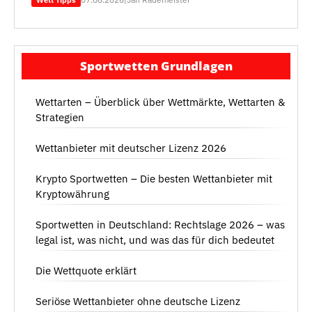
Sportwetten Grundlagen
Wettarten – Überblick über Wettmärkte, Wettarten &
Strategien
Wettanbieter mit deutscher Lizenz 2026
Krypto Sportwetten – Die besten Wettanbieter mit
Kryptowährung
Sportwetten in Deutschland: Rechtslage 2026 – was
legal ist, was nicht, und was das für dich bedeutet
Die Wettquote erklärt
Seriöse Wettanbieter ohne deutsche Lizenz