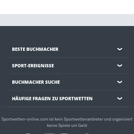
BESTE BUCHMACHER
❯
SPORT-EREIGNISSE
❯
BUCHMACHER SUCHE
❯
HÄUFIGE FRAGEN ZU SPORTWETTEN
❯
Sportwetten-online.com ist kein Sportwettenanbieter und organisiert
keine Spiele um Geld