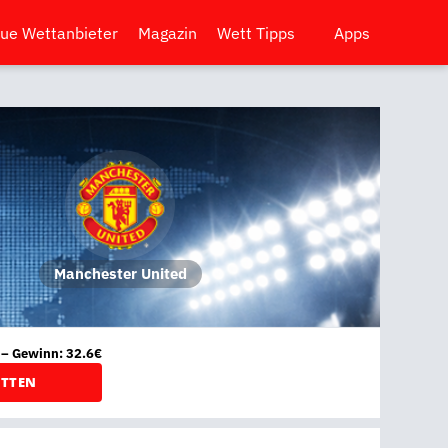
ue Wettanbieter
Magazin
Wett Tipps
Apps
Manchester United
 – Gewinn: 32.6€
ETTEN