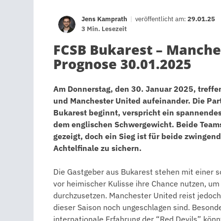
Jens Kamprath
|
veröffentlicht am:
29.01.25
3 Min. Lesezeit
FCSB Bukarest – Manches
Prognose 30.01.2025
Am Donnerstag, den 30. Januar 2025, treff
und Manchester United aufeinander. Die Part
Bukarest beginnt, verspricht ein spannend
dem englischen Schwergewicht. Beide Teams
gezeigt, doch ein Sieg ist für beide zwinge
Achtelfinale zu sichern.
Die Gastgeber aus Bukarest stehen mit einer s
vor heimischer Kulisse ihre Chance nutzen, um 
durchzusetzen. Manchester United reist jedoch 
dieser Saison noch ungeschlagen sind. Besonder
internationale Erfahrung der “Red Devils” könn