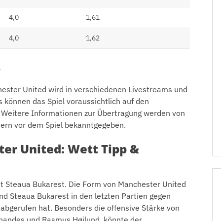
4,0
1,61
4,0
1,62
s
ester United wird in verschiedenen Livestreams und
 können das Spiel voraussichtlich auf den
. Weitere Informationen zur Übertragung werden von
ern vor dem Spiel bekanntgegeben.
er United: Wett Tipp &
 mit Steaua Bukarest. Die Form von Manchester United
nd Steaua Bukarest in den letzten Partien gegen
 abgerufen hat. Besonders die offensive Stärke von
rnandes und Rasmus Højlund, könnte der