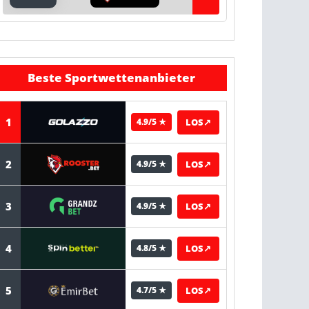
Beste Sportwettenanbieter
1
LOS
↗
4.9/5 ★
2
LOS
↗
4.9/5 ★
3
LOS
↗
4.9/5 ★
4
LOS
↗
4.8/5 ★
5
LOS
↗
4.7/5 ★