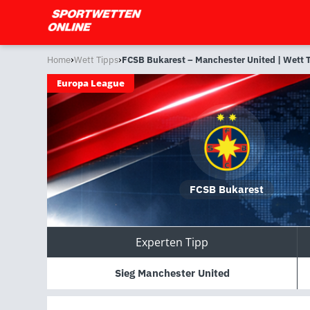
›
›
Home
Wett Tipps
FCSB Bukarest – Manchester United | Wett 
Europa League
FCSB Bukarest
Experten Tipp
Sieg Manchester United