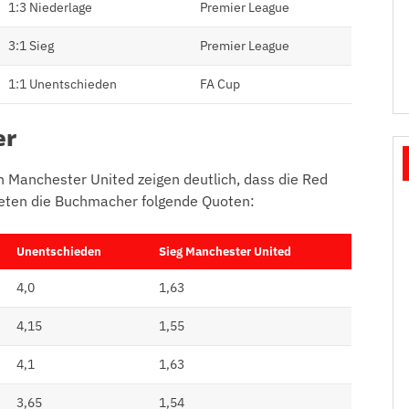
1:3 Niederlage
Premier League
3:1 Sieg
Premier League
1:1 Unentschieden
FA Cup
er
n Manchester United zeigen deutlich, dass die Red
 bieten die Buchmacher folgende Quoten:
Unentschieden
Sieg Manchester United
4,0
1,63
4,15
1,55
4,1
1,63
3,65
1,54