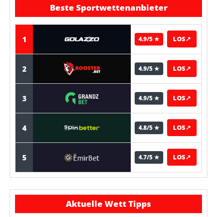
Beste Sportwettenanbieter
1
LOS
↗
4.9/5 ★
2
LOS
↗
4.9/5 ★
3
LOS
↗
4.9/5 ★
4
LOS
↗
4.8/5 ★
5
LOS
↗
4.7/5 ★
Aktuelle Wett Tipps