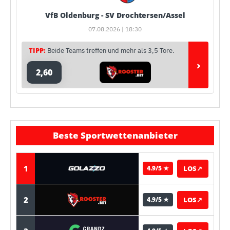
VfB Oldenburg - SV Drochtersen/Assel
07.08.2026 | 18:30
TIPP:
Beide Teams treffen und mehr als 3,5 Tore.
›
2,60
Beste Sportwettenanbieter
1
LOS
↗
4.9/5 ★
2
LOS
↗
4.9/5 ★