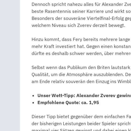
Dennoch spricht nahezu alles für Alexander Zve
beste Rasentennis seiner Karriere und wirkt so
Besonders der souveräne Viertelfinal-Erfolg geg
welchem Niveau sich Zverev derzeit bewegt.
Hinzu kommt, dass Fery bereits mehrere lange
mehr Kraft investiert hat. Gegen einen konsta
dürfte es deshalb schwer werden, über mehrer
Selbst wenn das Publikum den Briten lautstark 
Qualität, um die Atmosphäre auszublenden. Der
am Ende relativ souverän den Einzug ins Wimbl
Unser Wett-Tipp: Alexander Zverev gewinn
Empfohlene Quote:
ca. 1,95
Dieser Tipp bietet gegenüber dem einfachen Fa
der bisherigen Leistungen beider Spieler sprich
maximal vier Sätzen gewinnt und dabei einen 