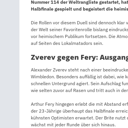
Nummer 114 der Weltrangliste gestartet, hat 
Halbfinale gespielt und begeistert die heimi
Die Rollen vor diesem Duell sind dennoch klar v
der Welt seiner Favoritenrolle bislang eindruc
vor heimischem Publikum fortsetzen. Die Atmo
auf Seiten des Lokalmatadors sein.
Zverev gegen Fery: Ausgang
Alexander Zverev steht nach einer beeindrucke
Wimbledon. Besonders auffällig ist dabei, wie
schnellen Untergrund agiert. Sein Aufschlag fu
wie selten zuvor auf Rasen und tritt auch in 
Arthur Fery hingegen erlebt die mit Abstand er
der 23-Jährige überhaupt das Halbfinale erreic
kühnsten Optimisten erwartet. Der Brite nutzt
wächst mit jeder Runde über sich hinaus.