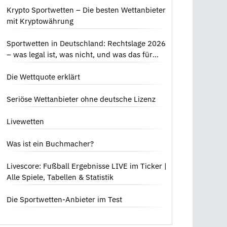
Krypto Sportwetten – Die besten Wettanbieter
mit Kryptowährung
Sportwetten in Deutschland: Rechtslage 2026
– was legal ist, was nicht, und was das für
dich bedeutet
Die Wettquote erklärt
Seriöse Wettanbieter ohne deutsche Lizenz
Livewetten
Was ist ein Buchmacher?
Livescore: Fußball Ergebnisse LIVE im Ticker |
Alle Spiele, Tabellen & Statistik
Die Sportwetten-Anbieter im Test