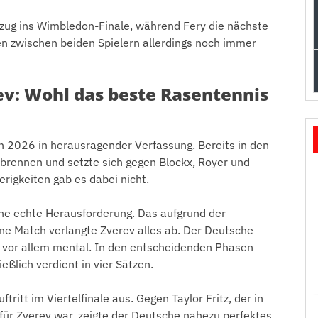
nzug ins Wimbledon-Finale, während Fery die nächste
en zwischen beiden Spielern allerdings noch immer
v: Wohl das beste Rasentennis
n 2026 in herausragender Verfassung. Bereits in den
nbrennen und setzte sich gegen Blockx, Royer und
erigkeiten gab es dabei nicht.
eine echte Herausforderung. Das aufgrund der
e Match verlangte Zverev alles ab. Der Deutsche
h vor allem mental. In den entscheidenden Phasen
eßlich verdient in vier Sätzen.
ritt im Viertelfinale aus. Gegen Taylor Fritz, der in
r Zverev war, zeigte der Deutsche nahezu perfektes