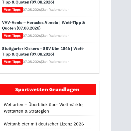
Tipp & Quoten (07.08.2026)
07.08.2026
|
Jan Rademeister
Wett Tipps
VVV-Venlo – Heracles Almelo | Wett-Tipp &
Quoten (07.08.2026)
07.08.2026
|
Jan Rademeister
Wett Tipps
Stuttgarter Kickers – SSV Ulm 1846 | Wett-
Tipp & Quoten (07.08.2026)
07.08.2026
|
Jan Rademeister
Wett Tipps
Sportwetten Grundlagen
Wettarten – Überblick über Wettmärkte,
Wettarten & Strategien
Wettanbieter mit deutscher Lizenz 2026