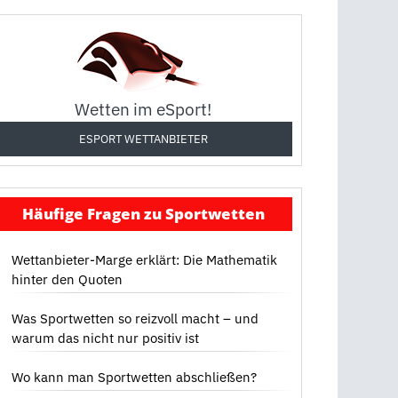
Wetten im eSport!
ESPORT WETTANBIETER
Häufige Fragen zu Sportwetten
Wettanbieter-Marge erklärt: Die Mathematik
hinter den Quoten
Was Sportwetten so reizvoll macht – und
warum das nicht nur positiv ist
Wo kann man Sportwetten abschließen?