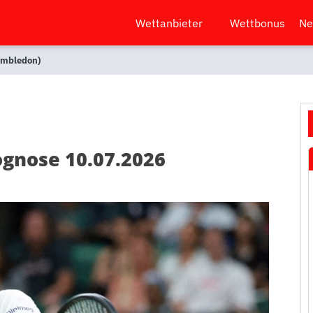
Wettanbieter
Wettbonus
Ne
imbledon)
ognose 10.07.2026