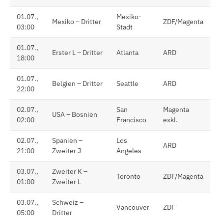
01.07.,
Mexiko-
Mexiko – Dritter
ZDF/Magenta
03:00
Stadt
01.07.,
Erster L – Dritter
Atlanta
ARD
18:00
01.07.,
Belgien – Dritter
Seattle
ARD
22:00
02.07.,
San
Magenta
USA – Bosnien
02:00
Francisco
exkl.
02.07.,
Spanien –
Los
ARD
21:00
Zweiter J
Angeles
03.07.,
Zweiter K –
Toronto
ZDF/Magenta
01:00
Zweiter L
03.07.,
Schweiz –
Vancouver
ZDF
05:00
Dritter