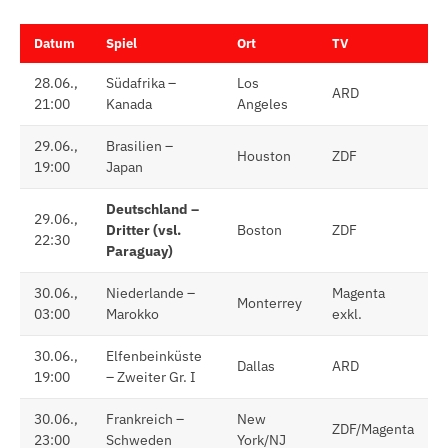
Datum
Spiel
Ort
TV
28.06.,
Südafrika –
Los
ARD
21:00
Kanada
Angeles
29.06.,
Brasilien –
Houston
ZDF
19:00
Japan
Deutschland –
29.06.,
Dritter (vsl.
Boston
ZDF
22:30
Paraguay)
30.06.,
Niederlande –
Magenta
Monterrey
03:00
Marokko
exkl.
30.06.,
Elfenbeinküste
Dallas
ARD
19:00
– Zweiter Gr. I
30.06.,
Frankreich –
New
ZDF/Magenta
23:00
Schweden
York/NJ