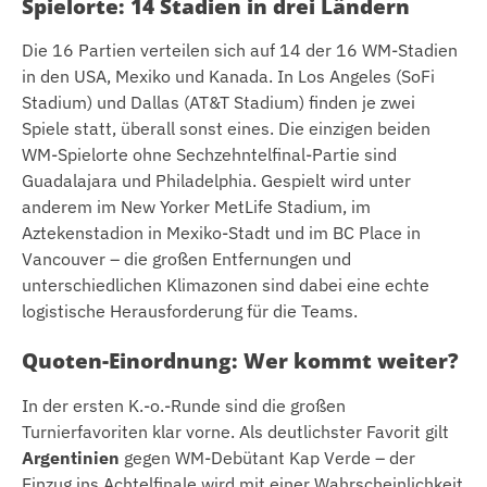
Spielorte: 14 Stadien in drei Ländern
Die 16 Partien verteilen sich auf 14 der 16 WM-Stadien
in den USA, Mexiko und Kanada. In Los Angeles (SoFi
Stadium) und Dallas (AT&T Stadium) finden je zwei
Spiele statt, überall sonst eines. Die einzigen beiden
WM-Spielorte ohne Sechzehntelfinal-Partie sind
Guadalajara und Philadelphia. Gespielt wird unter
anderem im New Yorker MetLife Stadium, im
Aztekenstadion in Mexiko-Stadt und im BC Place in
Vancouver – die großen Entfernungen und
unterschiedlichen Klimazonen sind dabei eine echte
logistische Herausforderung für die Teams.
Quoten-Einordnung: Wer kommt weiter?
In der ersten K.-o.-Runde sind die großen
Turnierfavoriten klar vorne. Als deutlichster Favorit gilt
Argentinien
gegen WM-Debütant Kap Verde – der
Einzug ins Achtelfinale wird mit einer Wahrscheinlichkeit