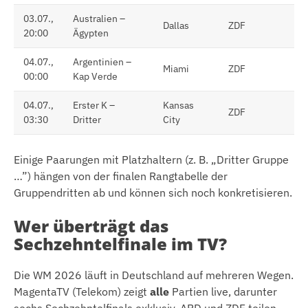
03.07.,
Australien –
Dallas
ZDF
20:00
Ägypten
04.07.,
Argentinien –
Miami
ZDF
00:00
Kap Verde
04.07.,
Erster K –
Kansas
ZDF
03:30
Dritter
City
Einige Paarungen mit Platzhaltern (z. B. „Dritter Gruppe
…”) hängen von der finalen Rangtabelle der
Gruppendritten ab und können sich noch konkretisieren.
Wer überträgt das
Sechzehntelfinale im TV?
Die WM 2026 läuft in Deutschland auf mehreren Wegen.
MagentaTV (Telekom) zeigt
alle
Partien live, darunter
sechs Sechzehntelfinals exklusiv. ARD und ZDF teilen