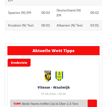
EM
Deutschland (N)
Spanien (N) EM
00:03
00:02
EM
Kroatien (N) Test
00:01
Albanien (N) Test
03:01
Aktuelle Wett Tipps
Eredevisie
Vitesse - Waalwijk
07.08.2026 | 20:00
TIPP:
Beide Teams treffen (Ja) & Über 2,5 Tore