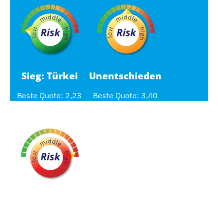
Sieg: Türkei
Unentschieden
Beste Quote: 2,23
Beste Quote: 3,40
Sieg: Ukraine