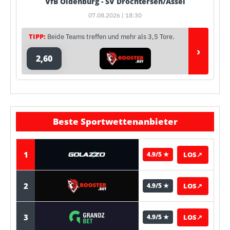
VfB Oldenburg - SV Drochtersen/Assel
07.08.2026 | 18:30
TIPP:
Beide Teams treffen und mehr als 3,5 Tore.
›
2,60
Beste Sportwettenanbieter
1
LOS
↗
4.9/5 ★
2
LOS
↗
4.9/5 ★
3
LOS
↗
4.9/5 ★