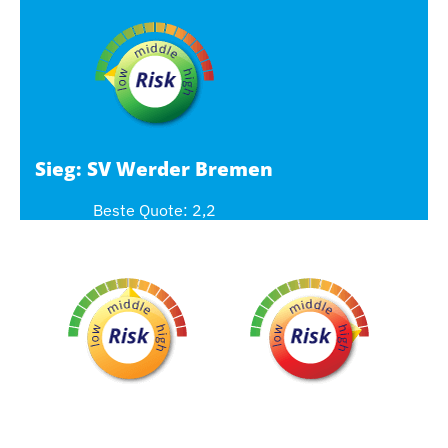
Sieg: SV Werder Bremen
Beste Quote: 2,2
Sieg: VfB Stuttgart
Unentschieden