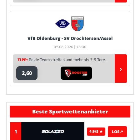
VfB Oldenburg - SV Drochtersen/Assel
07.08.2026 | 18:30
TIPP:
Beide Teams treffen und mehr als 3,5 Tore.
›
2,60
Beste Sportwettenanbieter
1
LOS
↗
4.9/5 ★