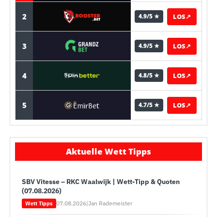
2
LOS
↗
4.9/5 ★
3
LOS
↗
4.9/5 ★
4
LOS
↗
4.8/5 ★
5
LOS
↗
4.7/5 ★
Aktuelle Wett Tipps
SBV Vitesse – RKC Waalwijk | Wett-Tipp & Quoten
(07.08.2026)
07.08.2026
|
Jan Rademeister
Wett Tipps