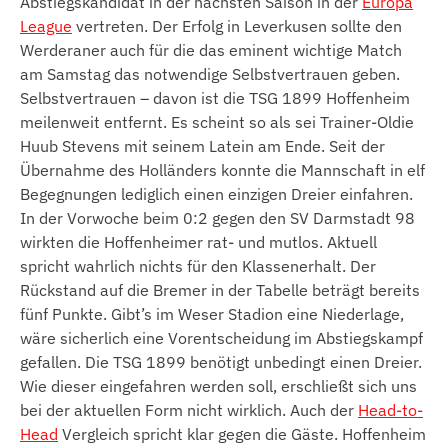
Abstiegskandidat in der nächsten Saison in der
Europa
League
vertreten. Der Erfolg in Leverkusen sollte den
Werderaner auch für die das eminent wichtige Match
am Samstag das notwendige Selbstvertrauen geben.
Selbstvertrauen – davon ist die TSG 1899 Hoffenheim
meilenweit entfernt. Es scheint so als sei Trainer-Oldie
Huub Stevens mit seinem Latein am Ende. Seit der
Übernahme des Holländers konnte die Mannschaft in elf
Begegnungen lediglich einen einzigen Dreier einfahren.
In der Vorwoche beim 0:2 gegen den SV Darmstadt 98
wirkten die Hoffenheimer rat- und mutlos. Aktuell
spricht wahrlich nichts für den Klassenerhalt. Der
Rückstand auf die Bremer in der Tabelle beträgt bereits
fünf Punkte. Gibt’s im Weser Stadion eine Niederlage,
wäre sicherlich eine Vorentscheidung im Abstiegskampf
gefallen. Die TSG 1899 benötigt unbedingt einen Dreier.
Wie dieser eingefahren werden soll, erschließt sich uns
bei der aktuellen Form nicht wirklich. Auch der
Head-to-
Head
Vergleich spricht klar gegen die Gäste. Hoffenheim