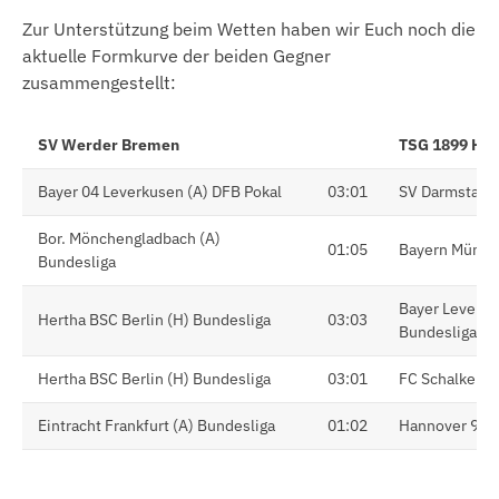
Zur Unterstützung beim Wetten haben wir Euch noch die
aktuelle Formkurve der beiden Gegner
zusammengestellt:
SV Werder Bremen
TSG 1899 Ho
Bayer 04 Leverkusen (A) DFB Pokal
03:01
SV Darmstadt 
Bor. Mönchengladbach (A)
01:05
Bayern Münche
Bundesliga
Bayer Leverku
Hertha BSC Berlin (H) Bundesliga
03:03
Bundesliga
Hertha BSC Berlin (H) Bundesliga
03:01
FC Schalke 04
Eintracht Frankfurt (A) Bundesliga
01:02
Hannover 96 (