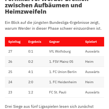
zwischen Aufbäumen und
Heimzweifeln
Ein Blick auf die jüngsten Bundesliga-Ergebnisse zeigt,
warum Werder in dieser Phase schwer einzuordnen ist.
Spieltag
Ergebnis
Gegner
Spielort
27
0:1
VfL Wolfsburg
Auswärts
26
0:2
1. FSV Mainz 05
Heim
25
4:1
1. FC Union Berlin
Auswärts
24
2:0
1. FC Heidenheim
Heim
23
1:2
FC St. Pauli
Auswärts
Drei Siege aus fünf Ligaspielen lesen sich zunächst