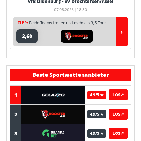
VfB Oldenburg - SV Drochtersen/Assel
07.08.2026 | 18:30
TIPP:
Beide Teams treffen und mehr als 3,5 Tore.
›
2,60
Beste Sportwettenanbieter
1
LOS
↗
4.9/5 ★
2
LOS
↗
4.9/5 ★
3
LOS
↗
4.9/5 ★