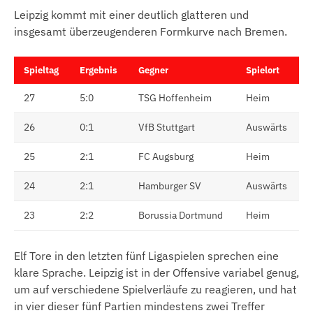
Leipzig kommt mit einer deutlich glatteren und
insgesamt überzeugenderen Formkurve nach Bremen.
Spieltag
Ergebnis
Gegner
Spielort
27
5:0
TSG Hoffenheim
Heim
26
0:1
VfB Stuttgart
Auswärts
25
2:1
FC Augsburg
Heim
24
2:1
Hamburger SV
Auswärts
23
2:2
Borussia Dortmund
Heim
Elf Tore in den letzten fünf Ligaspielen sprechen eine
klare Sprache. Leipzig ist in der Offensive variabel genug,
um auf verschiedene Spielverläufe zu reagieren, und hat
in vier dieser fünf Partien mindestens zwei Treffer