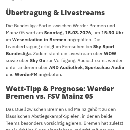
Übertragung & Livestreams
Die Bundesliga-Partie zwischen Werder Bremen und
Mainz 05 wird am
Sonntag, 15.03.2026
, um
15:30 Uhr
im
Weserstadion in Bremen
angepfiffen. Die
Liveübertragung erfolgt im Fernsehen bei
Sky Sport
Bundesliga
. Zudem steht ein Livestream über
WOW
sowie über
Sky Go
zur Verfügung. Audiostreams werden
unter anderem über
ARD Audiothek
,
Sportschau Audio
und
WerderFM
angeboten.
Wett-Tipp & Prognose: Werder
Bremen vs. FSV Mainz 05
Das Duell zwischen Bremen und Mainz gehört zu den
klassischen Abstiegskampf-Spielen, in denen beide
Teams besonders vorsichtig agieren. Bremen hat zuletzt
zwei wichtige Siege eingefahren und tritt mit neuem