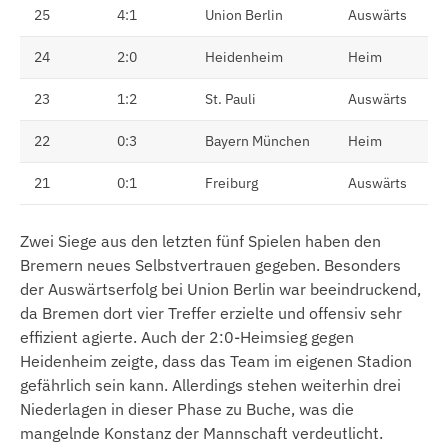
25
4:1
Union Berlin
Auswärts
24
2:0
Heidenheim
Heim
23
1:2
St. Pauli
Auswärts
22
0:3
Bayern München
Heim
21
0:1
Freiburg
Auswärts
Zwei Siege aus den letzten fünf Spielen haben den
Bremern neues Selbstvertrauen gegeben. Besonders
der Auswärtserfolg bei Union Berlin war beeindruckend,
da Bremen dort vier Treffer erzielte und offensiv sehr
effizient agierte. Auch der 2:0-Heimsieg gegen
Heidenheim zeigte, dass das Team im eigenen Stadion
gefährlich sein kann. Allerdings stehen weiterhin drei
Niederlagen in dieser Phase zu Buche, was die
mangelnde Konstanz der Mannschaft verdeutlicht.