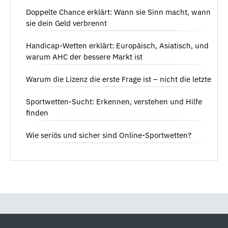
Doppelte Chance erklärt: Wann sie Sinn macht, wann
sie dein Geld verbrennt
Handicap-Wetten erklärt: Europäisch, Asiatisch, und
warum AHC der bessere Markt ist
Warum die Lizenz die erste Frage ist – nicht die letzte
Sportwetten-Sucht: Erkennen, verstehen und Hilfe
finden
Wie seriös und sicher sind Online-Sportwetten?