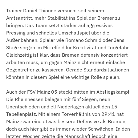
Trainer Daniel Thioune versucht seit seinem
Amtsantritt, mehr Stabilität ins Spiel der Bremer zu
bringen. Das Team setzt stärker auf aggressives
Pressing und schnelles Umschaltspiel über die
Außenbahnen. Spieler wie Romano Schmid oder Jens
Stage sorgen im Mittelfeld für Kreativität und Torgefahr.
Gleichzeitig ist klar, dass Bremen defensiv konzentriert
arbeiten muss, um gegen Mainz nicht erneut einfache
Gegentreffer zu kassieren. Gerade Standardsituationen
könnten in diesem Spiel eine wichtige Rolle spielen.
Auch der FSV Mainz 05 steckt mitten im Abstiegskampf.
Die Rheinhessen belegen mit fünf Siegen, neun
Unentschieden und elf Niederlagen aktuell den 15.
Tabellenplatz. Mit einem Torverhältnis von 29:41 hat
Mainz zwar eine etwas bessere Defensive als Bremen,
doch auch hier gibt es immer wieder Schwächen. In den
letzten Wochen zeigte die Mannschaft jedoch eine