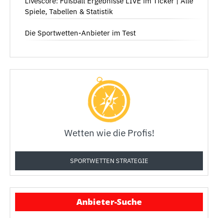
Livescore: Fußball Ergebnisse LIVE im Ticker | Alle
Spiele, Tabellen & Statistik
Die Sportwetten-Anbieter im Test
Wetten wie die Profis!
SPORTWETTEN STRATEGIE
Anbieter-Suche