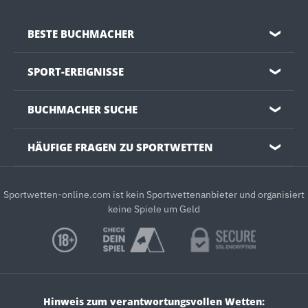
BESTE BUCHMACHER
❯
SPORT-EREIGNISSE
❯
BUCHMACHER SUCHE
❯
HÄUFIGE FRAGEN ZU SPORTWETTEN
❯
Sportwetten-online.com ist kein Sportwettenanbieter und organisiert
keine Spiele um Geld
Hinweis zum verantwortungsvollen Wetten: