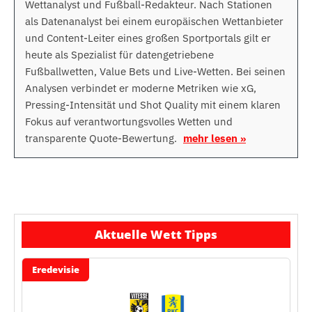
Wettanalyst und Fußball-Redakteur. Nach Stationen
als Datenanalyst bei einem europäischen Wettanbieter
und Content-Leiter eines großen Sportportals gilt er
heute als Spezialist für datengetriebene
Fußballwetten, Value Bets und Live-Wetten. Bei seinen
Analysen verbindet er moderne Metriken wie xG,
Pressing-Intensität und Shot Quality mit einem klaren
Fokus auf verantwortungsvolles Wetten und
transparente Quote-Bewertung.
mehr lesen »
Aktuelle Wett Tipps
Eredevisie