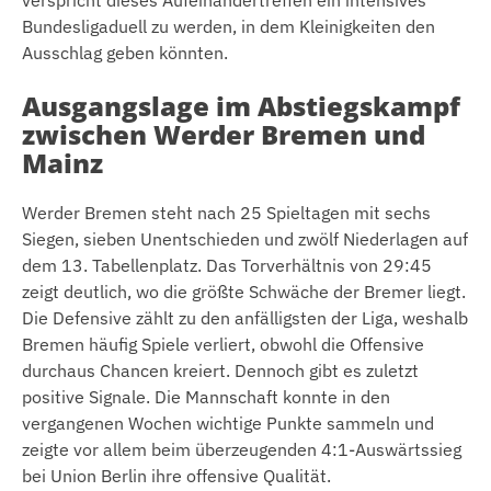
verspricht dieses Aufeinandertreffen ein intensives
Bundesligaduell zu werden, in dem Kleinigkeiten den
Ausschlag geben könnten.
Ausgangslage im Abstiegskampf
zwischen Werder Bremen und
Mainz
Werder Bremen steht nach 25 Spieltagen mit sechs
Siegen, sieben Unentschieden und zwölf Niederlagen auf
dem 13. Tabellenplatz. Das Torverhältnis von 29:45
zeigt deutlich, wo die größte Schwäche der Bremer liegt.
Die Defensive zählt zu den anfälligsten der Liga, weshalb
Bremen häufig Spiele verliert, obwohl die Offensive
durchaus Chancen kreiert. Dennoch gibt es zuletzt
positive Signale. Die Mannschaft konnte in den
vergangenen Wochen wichtige Punkte sammeln und
zeigte vor allem beim überzeugenden 4:1-Auswärtssieg
bei Union Berlin ihre offensive Qualität.