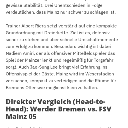
gewisse Stabilität. Drei Unentschieden in Folge
verdeutlichen, dass Mainz nur schwer zu schlagen ist.
Trainer Albert Riera setzt verstärkt auf eine kompakte
Grundordnung mit Dreierkette. Ziel ist es, defensiv
sicher zu stehen und über schnelle Umschaltmomente
zum Erfolg zu kommen. Besonders wichtig ist dabei
Nadiem Amiri, der als offensiver Mittelfeldspieler das
Spiel der Mainzer lenkt und regelmäßig für Torgefahr
sorgt. Auch Jae-Sung Lee bringt viel Erfahrung ins
Offensivspiel der Gäste. Mainz wird im Weserstadion
versuchen, kompakt zu verteidigen und die Räume für
Bremens Offensive möglichst klein zu halten.
Direkter Vergleich (Head-to-
Head): Werder Bremen vs. FSV
Mainz 05