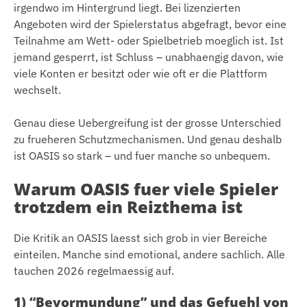
irgendwo im Hintergrund liegt. Bei lizenzierten
Angeboten wird der Spielerstatus abgefragt, bevor eine
Teilnahme am Wett- oder Spielbetrieb moeglich ist. Ist
jemand gesperrt, ist Schluss – unabhaengig davon, wie
viele Konten er besitzt oder wie oft er die Plattform
wechselt.
Genau diese Uebergreifung ist der grosse Unterschied
zu frueheren Schutzmechanismen. Und genau deshalb
ist OASIS so stark – und fuer manche so unbequem.
Warum OASIS fuer viele Spieler
trotzdem ein Reizthema ist
Die Kritik an OASIS laesst sich grob in vier Bereiche
einteilen. Manche sind emotional, andere sachlich. Alle
tauchen 2026 regelmaessig auf.
1) “Bevormundung” und das Gefuehl von