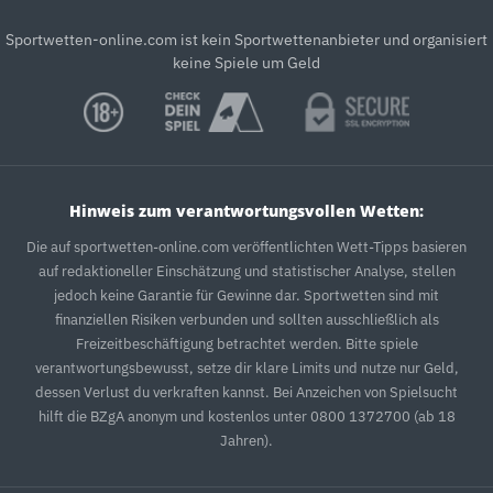
Sportwetten-online.com ist kein Sportwettenanbieter und organisiert
keine Spiele um Geld
Hinweis zum verantwortungsvollen Wetten:
Die auf sportwetten-online.com veröffentlichten Wett-Tipps basieren
auf redaktioneller Einschätzung und statistischer Analyse, stellen
jedoch keine Garantie für Gewinne dar. Sportwetten sind mit
finanziellen Risiken verbunden und sollten ausschließlich als
Freizeitbeschäftigung betrachtet werden. Bitte spiele
verantwortungsbewusst, setze dir klare Limits und nutze nur Geld,
dessen Verlust du verkraften kannst. Bei Anzeichen von Spielsucht
hilft die BZgA anonym und kostenlos unter 0800 1372700 (ab 18
Jahren).