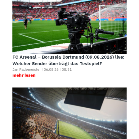
FC Arsenal – Borussia Dortmund (09.08.2026) live:
Welcher Sender überträgt das Testspiel?
Jan Rademeister | 06.08.26 | 08:51
mehr lesen