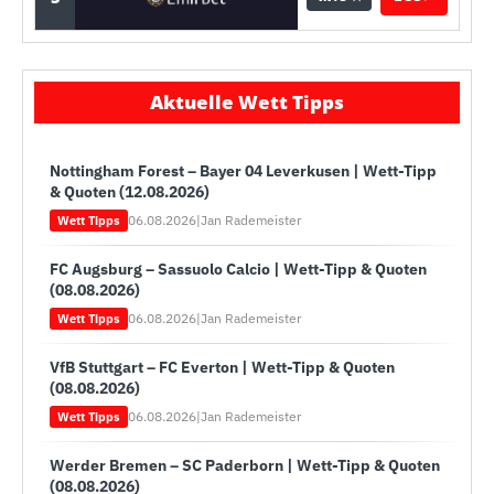
Aktuelle Wett Tipps
Nottingham Forest – Bayer 04 Leverkusen | Wett-Tipp
& Quoten (12.08.2026)
06.08.2026
|
Jan Rademeister
Wett Tipps
FC Augsburg – Sassuolo Calcio | Wett-Tipp & Quoten
(08.08.2026)
06.08.2026
|
Jan Rademeister
Wett Tipps
VfB Stuttgart – FC Everton | Wett-Tipp & Quoten
(08.08.2026)
06.08.2026
|
Jan Rademeister
Wett Tipps
Werder Bremen – SC Paderborn | Wett-Tipp & Quoten
(08.08.2026)