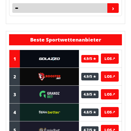
›
Beste Sportwettenanbieter
1
LOS
↗
4.9/5 ★
2
LOS
↗
4.9/5 ★
3
LOS
↗
4.9/5 ★
4
LOS
↗
4.8/5 ★
5
LOS
↗
4.7/5 ★