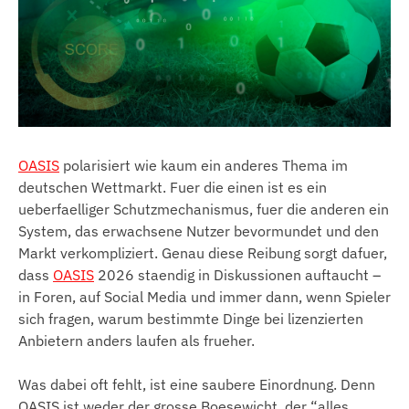
OASIS
polarisiert wie kaum ein anderes Thema im
deutschen Wettmarkt. Fuer die einen ist es ein
ueberfaelliger Schutzmechanismus, fuer die anderen ein
System, das erwachsene Nutzer bevormundet und den
Markt verkompliziert. Genau diese Reibung sorgt dafuer,
dass
OASIS
2026 staendig in Diskussionen auftaucht –
in Foren, auf Social Media und immer dann, wenn Spieler
sich fragen, warum bestimmte Dinge bei lizenzierten
Anbietern anders laufen als frueher.
Was dabei oft fehlt, ist eine saubere Einordnung. Denn
OASIS ist weder der grosse Boesewicht, der “alles