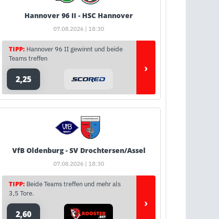
Hannover 96 II - HSC Hannover
07.08.2026 | 18:30
TIPP:
Hannover 96 II gewinnt und beide
Teams treffen
›
2,25
VfB Oldenburg - SV Drochtersen/Assel
07.08.2026 | 18:30
TIPP:
Beide Teams treffen und mehr als
3,5 Tore.
›
2,60