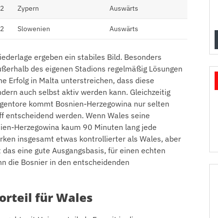
:2
Zypern
Auswärts
:2
Slowenien
Auswärts
ederlage ergeben ein stabiles Bild. Besonders
außerhalb des eigenen Stadions regelmäßig Lösungen
he Erfolg in Malta unterstreichen, dass diese
dern auch selbst aktiv werden kann. Gleichzeitig
 Gegentore kommt Bosnien-Herzegowina nur selten
iff entscheidend werden. Wenn Wales seine
snien-Herzegowina kaum 90 Minuten lang jede
ken insgesamt etwas kontrollierter als Wales, aber
st das eine gute Ausgangsbasis, für einen echten
nn die Bosnier in den entscheidenden
rteil für Wales