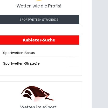
Wetten wie die Profis!
SPORTWETTEN STRATEGIE
Anbieter-Suche
Sportwetten Bonus
Sportwetten-Strategie
Wetten im eSport!