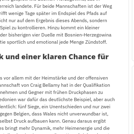
rreich landete. Für beide Mannschaften ist der Weg
trifft wenige Tage später im Endspiel des Pfads auf
 nicht nur auf dem Ergebnis dieses Abends, sondern
-Spiel zu kontrollieren. Hinzu kommt ein kleiner
 der bisherigen vier Duelle mit Bosnien-Herzegowina
tie sportlich und emotional jede Menge Zündstoff.
k und einer klaren Chance für
was vor allem mit der Heimstärke und der offensiven
nschaft von Craig Bellamy hat in der Qualifikation
aufnehmen und Gegner mit frühen Druckphasen zu
onien war dafür das deutlichste Beispiel, aber auch
rdentlich: fünf Siege, ein Unentschieden und nur zwei
 gegen Belgien, dass Wales nicht unverwundbar ist,
d selbst Druck aufbauen kann. Genau daraus ergibt
les bringt mehr Dynamik, mehr Heimenergie und die