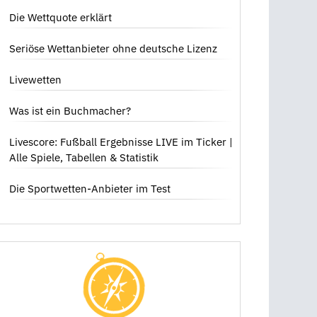
dich bedeutet
Die Wettquote erklärt
Seriöse Wettanbieter ohne deutsche Lizenz
Livewetten
Was ist ein Buchmacher?
Livescore: Fußball Ergebnisse LIVE im Ticker |
Alle Spiele, Tabellen & Statistik
Die Sportwetten-Anbieter im Test