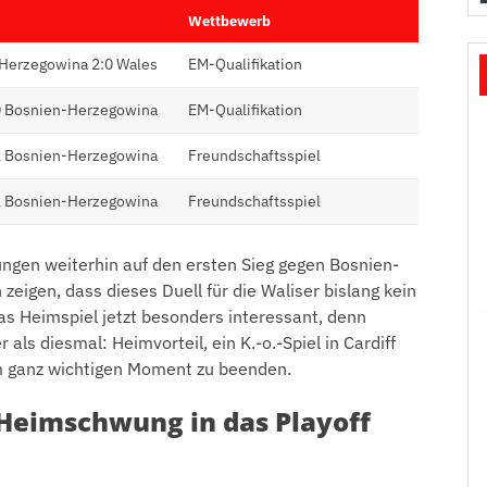
Wettbewerb
Herzegowina 2:0 Wales
EM-Qualifikation
0 Bosnien-Herzegowina
EM-Qualifikation
2 Bosnien-Herzegowina
Freundschaftsspiel
2 Bosnien-Herzegowina
Freundschaftsspiel
ngen weiterhin auf den ersten Sieg gegen Bosnien-
eigen, dass dieses Duell für die Waliser bislang kein
 Heimspiel jetzt besonders interessant, denn
als diesmal: Heimvorteil, ein K.-o.-Spiel in Cardiff
em ganz wichtigen Moment zu beenden.
 Heimschwung in das Playoff