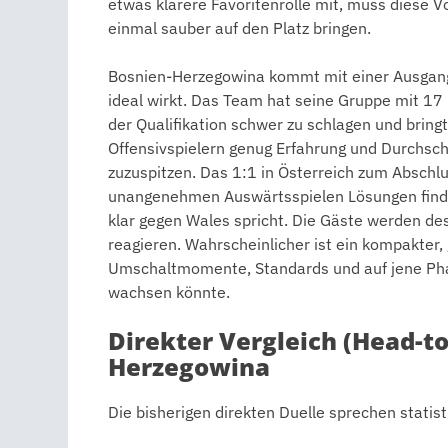
etwas klarere Favoritenrolle mit, muss diese Vo
einmal sauber auf den Platz bringen.
Bosnien-Herzegowina kommt mit einer Ausgangsl
ideal wirkt. Das Team hat seine Gruppe mit 17
der Qualifikation schwer zu schlagen und brin
Offensivspielern genug Erfahrung und Durchsch
zuzuspitzen. Das 1:1 in Österreich zum Abschl
unangenehmen Auswärtsspielen Lösungen findet
klar gegen Wales spricht. Die Gäste werden des
reagieren. Wahrscheinlicher ist ein kompakter, 
Umschaltmomente, Standards und auf jene Phas
wachsen könnte.
Direkter Vergleich (Head-to
Herzegowina
Die bisherigen direkten Duelle sprechen statisti