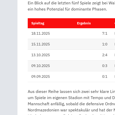
Ein Blick auf die letzten fünf Spiele zeigt bei 
ein hohes Potenzial für dominante Phasen.
Spieltag
Ergebnis
18.11.2025
7:1
15.11.2025
1:0
13.10.2025
2:4
09.10.2025
0:3
09.09.2025
0:1
Aus dieser Reihe lassen sich zwei sehr klare Li
um Spiele im eigenen Stadion mit Tempo und Dir
Mannschaft anfällig, sobald die defensive Ord
Nordmazedonien war spektakulär und hat der M