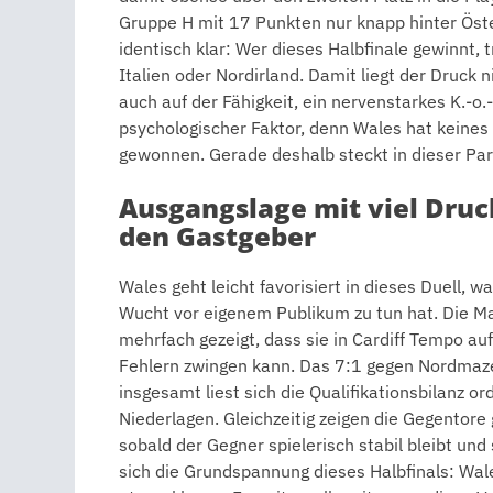
Gruppe H mit 17 Punkten nur knapp hinter Öste
identisch klar: Wer dieses Halbfinale gewinnt, 
Italien oder Nordirland. Damit liegt der Druck
auch auf der Fähigkeit, ein nervenstarkes K.-o.
psychologischer Faktor, denn Wales hat keines
gewonnen. Gerade deshalb steckt in dieser Par
Ausgangslage mit viel Druc
den Gastgeber
Wales geht leicht favorisiert in dieses Duell, 
Wucht vor eigenem Publikum zu tun hat. Die Man
mehrfach gezeigt, dass sie in Cardiff Tempo 
Fehlern zwingen kann. Das 7:1 gegen Nordmazed
insgesamt liest sich die Qualifikationsbilanz o
Niederlagen. Gleichzeitig zeigen die Gegentore
sobald der Gegner spielerisch stabil bleibt un
sich die Grundspannung dieses Halbfinals: Wa