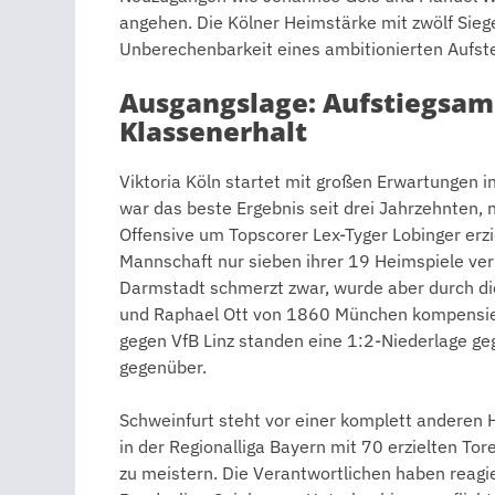
angehen. Die Kölner Heimstärke mit zwölf Siege
Unberechenbarkeit eines ambitionierten Aufste
Ausgangslage: Aufstiegsamb
Klassenerhalt
Viktoria Köln startet mit großen Erwartungen in
war das beste Ergebnis seit drei Jahrzehnten, n
Offensive um Topscorer Lex-Tyger Lobinger erz
Mannschaft nur sieben ihrer 19 Heimspiele ver
Darmstadt schmerzt zwar, wurde aber durch di
und Raphael Ott von 1860 München kompensiert
gegen VfB Linz standen eine 1:2-Niederlage g
gegenüber.
Schweinfurt steht vor einer komplett anderen
in der Regionalliga Bayern mit 70 erzielten Tor
zu meistern. Die Verantwortlichen haben reagi