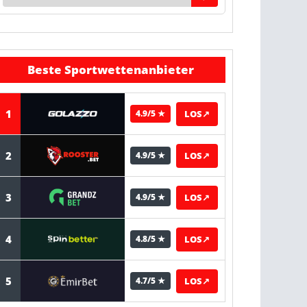
Beste Sportwettenanbieter
1
LOS
↗
4.9/5 ★
2
LOS
↗
4.9/5 ★
3
LOS
↗
4.9/5 ★
4
LOS
↗
4.8/5 ★
5
LOS
↗
4.7/5 ★