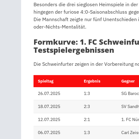
Besonders die drei sieglosen Heimspiele in de
hingegen der furiose 4:0-Saisonabschluss gege
Die Mannschaft zeigte nur fünf Unentschieden i
oder-Nichts-Mentalität.
Formkurve: 1. FC Schweinfu
Testspielergebnissen
Die Schweinfurter zeigen in der Vorbereitung 
Spieltag
Ergebnis
Gegner
26.07.2025
1:3
SG Baroc
18.07.2025
2:3
SV Sand
12.07.2025
2:1
1. FC Nü
06.07.2025
1:3
Carl Zeis