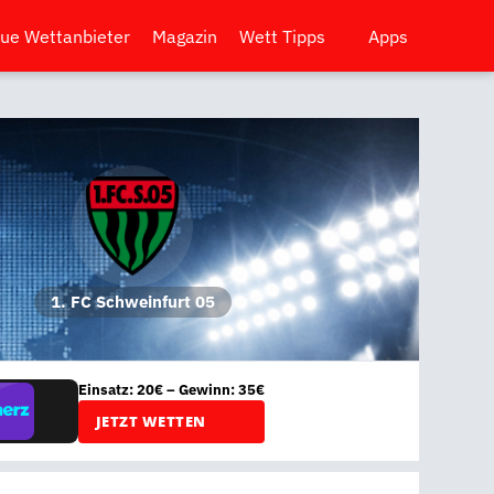
ue Wettanbieter
Magazin
Wett Tipps
Apps
1. FC Schweinfurt 05
Einsatz: 20€ – Gewinn: 35€
JETZT WETTEN