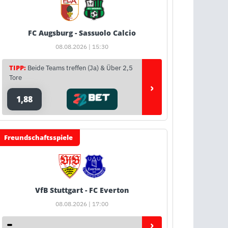
FC Augsburg - Sassuolo Calcio
08.08.2026 | 15:30
TIPP:
Beide Teams treffen (Ja) & Über 2,5
Tore
›
1,88
Freundschaftsspiele
VfB Stuttgart - FC Everton
08.08.2026 | 17:00
›