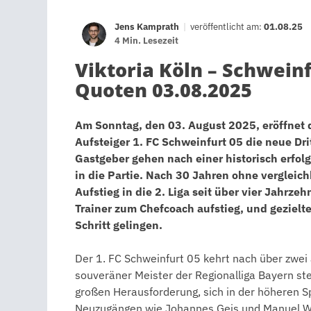
Jens Kamprath
|
veröffentlicht am:
01.08.25
4 Min. Lesezeit
Viktoria Köln – Schweinf
Quoten 03.08.2025
Am Sonntag, den 03. August 2025, eröffnet 
Aufsteiger 1. FC Schweinfurt 05 die neue Dr
Gastgeber gehen nach einer historisch erfolgr
in die Partie. Nach 30 Jahren ohne vergleic
Aufstieg in die 2. Liga seit über vier Jahrze
Trainer zum Chefcoach aufstieg, und gezielt
Schritt gelingen.
Der 1. FC Schweinfurt 05 kehrt nach über zwei 
souveräner Meister der Regionalliga Bayern ste
großen Herausforderung, sich in der höheren S
Neuzugängen wie Johannes Geis und Manuel Win