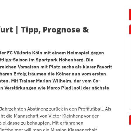
urt | Tipp, Prognose &
der FC Viktoria Köln mit einem Heimspiel gegen
ittliga-Saison im Sportpark Höhenberg. Die
eichen Vorsaison mit Platz sechs als klarer Favorit
hbaren Erfolg träumen die Kölner nun vom ersten
hnten. Mit Trainer Marian Wilhelm, der vom Co-
en Verstärkungen wie Marco Pledl soll der nächste
Jahrzehnten Abstinenz zurück in den Profifußball. Als
ht die Mannschaft von Victor Kleinhenz vor der
pielklasse zu behaupten. Mit erfahrenen
tzheimer will man die Mission Klassenerhalt