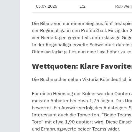
05.07.2025
1:2
Rot-Weiß
Die Bilanz von nur einem Sieg aus fünf Testsp
der Regionalliga in den Profifußball. Einzig der
vier Niederlagen gegen teils unterklassige Ge
In der Regionalliga erzielte Schweinfurt durchsc
Offensivstärke gilt es nun eine Liga höher zu k
Wettquoten: Klare Favorite
Die Buchmacher sehen Viktoria Köln deutlich in
Für einen Heimsieg der Kölner werden Quoten 
meisten Anbieter bei etwa 1,75 liegen. Das U
bewertet. Ein Auswärtserfolg des Aufsteigers 
Interessant auch die Torwetten: “Beide Teams t
Tore” mit etwa 1,90 quotiert wird. Diese Einsc
und Erfahrungswerte beider Teams wider.