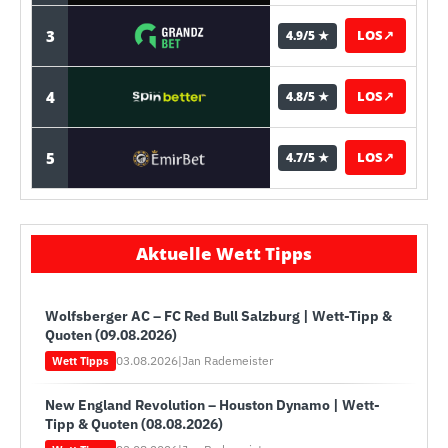
3
LOS
↗
4.9/5 ★
4
LOS
↗
4.8/5 ★
5
LOS
↗
4.7/5 ★
Aktuelle Wett Tipps
Wolfsberger AC – FC Red Bull Salzburg | Wett-Tipp &
Quoten (09.08.2026)
03.08.2026
|
Jan Rademeister
Wett Tipps
New England Revolution – Houston Dynamo | Wett-
Tipp & Quoten (08.08.2026)