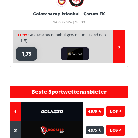
Galatasaray Istanbul - Çorum FK
14.08.2026 | 20:30
TIPP:
Galatasaray Istanbul gewinnt mit Handicap
(-1.5)
›
1,75
Beste Sportwettenanbieter
1
LOS
↗
4.9/5 ★
2
LOS
↗
4.9/5 ★