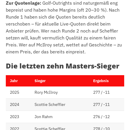
Zur Quotenlage:
Golf-Outrights sind naturgemäß eng
bepreist und haben hohe Margins (oft 20–30 %). Nach
Runde 1 haben sich die Quoten bereits deutlich
verschoben – für aktuelle Live-Quoten direkt beim
Anbieter prüfen. Wer nach Runde 2 noch auf Scheffler
setzen will, kauft vermutlich Qualität zu einem fairen
Preis. Wer auf McIlroy setzt, wettet auf Geschichte – zu
einem Preis, der das bereits einpreist.
Die letzten zehn Masters-Sieger
Jahr
Sieger
Ergebnis
2025
Rory McIlroy
277 / -11
2024
Scottie Scheffler
277 / -11
2023
Jon Rahm
276 / -12
2022
Scottie Scheffler
278 / -10