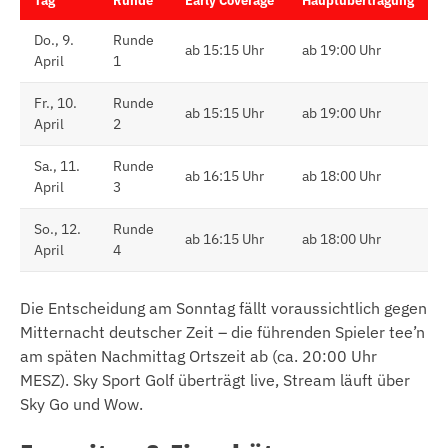
Tag
Runde
Early Coverage
Hauptübertragung
Do., 9.
Runde
ab 15:15 Uhr
ab 19:00 Uhr
April
1
Fr., 10.
Runde
ab 15:15 Uhr
ab 19:00 Uhr
April
2
Sa., 11.
Runde
ab 16:15 Uhr
ab 18:00 Uhr
April
3
So., 12.
Runde
ab 16:15 Uhr
ab 18:00 Uhr
April
4
Die Entscheidung am Sonntag fällt voraussichtlich gegen
Mitternacht deutscher Zeit – die führenden Spieler tee’n
am späten Nachmittag Ortszeit ab (ca. 20:00 Uhr
MESZ). Sky Sport Golf überträgt live, Stream läuft über
Sky Go und Wow.