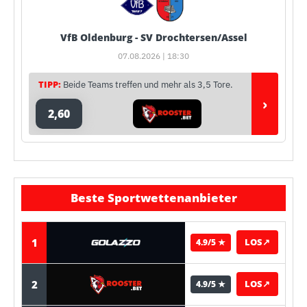
VfB Oldenburg - SV Drochtersen/Assel
07.08.2026 | 18:30
TIPP:
Beide Teams treffen und mehr als 3,5 Tore.
›
2,60
Beste Sportwettenanbieter
1
LOS
↗
4.9/5 ★
2
LOS
↗
4.9/5 ★