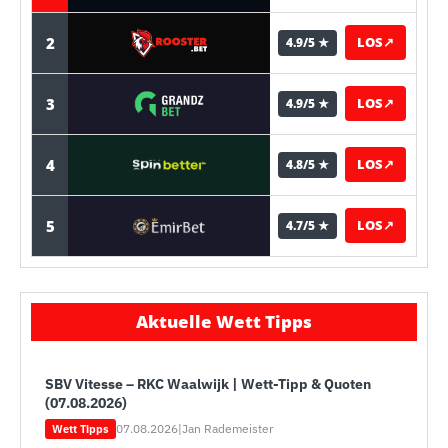
2
LOS
↗
4.9/5 ★
3
LOS
↗
4.9/5 ★
4
LOS
↗
4.8/5 ★
5
LOS
↗
4.7/5 ★
Aktuelle Wett Tipps
SBV Vitesse – RKC Waalwijk | Wett-Tipp & Quoten
(07.08.2026)
07.08.2026
|
Jan Rademeister
Wett Tipps