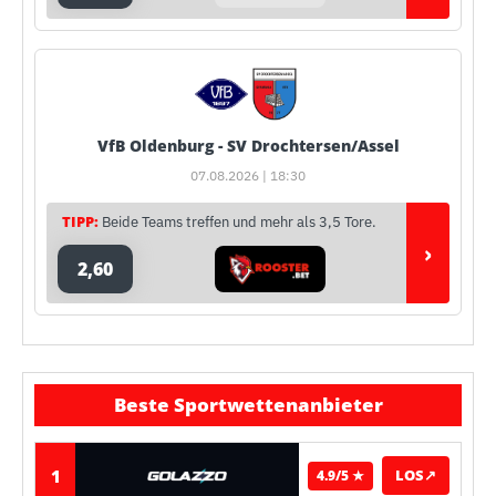
VfB Oldenburg - SV Drochtersen/Assel
07.08.2026 | 18:30
TIPP:
Beide Teams treffen und mehr als 3,5 Tore.
›
2,60
Beste Sportwettenanbieter
1
LOS
↗
4.9/5 ★