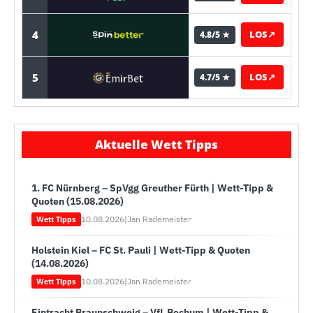
4
LOS
↗
4.8/5 ★
5
LOS
↗
4.7/5 ★
Aktuelle Wett Tipps
1. FC Nürnberg – SpVgg Greuther Fürth | Wett-Tipp &
Quoten (15.08.2026)
10.08.2026
|
Jan Rademeister
Wett Tipps
Holstein Kiel – FC St. Pauli | Wett-Tipp & Quoten
(14.08.2026)
10.08.2026
|
Jan Rademeister
Wett Tipps
Eintracht Braunschweig – VfL Bochum | Wett-Tipp &