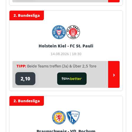
2. Bundesliga
Holstein Kiel - FC St. Pauli
14.08.2026 | 18:30
TIPP:
Beide Teams treffen (Ja) & Über 2,5 Tore
›
2,10
2. Bundesliga
Braunschweig - VfL Bochum