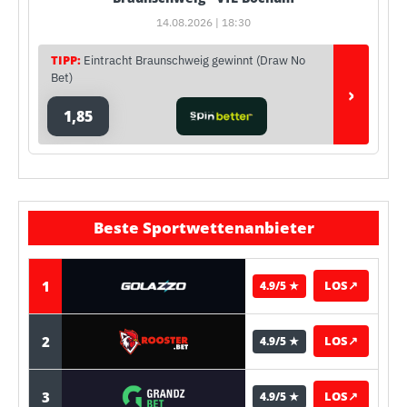
14.08.2026 | 18:30
TIPP:
Eintracht Braunschweig gewinnt (Draw No
Bet)
›
1,85
Beste Sportwettenanbieter
1
LOS
↗
4.9/5 ★
2
LOS
↗
4.9/5 ★
3
LOS
↗
4.9/5 ★