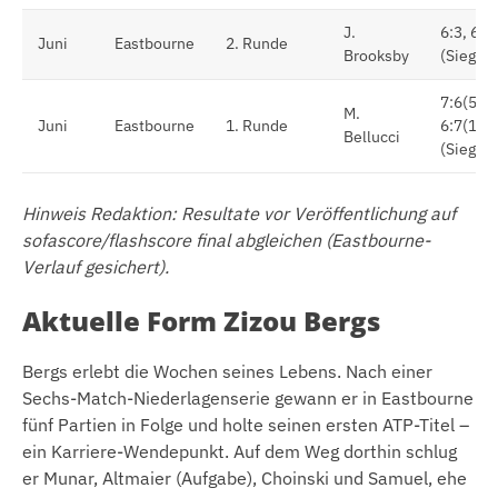
J.
6:3, 6:2
Juni
Eastbourne
2. Runde
Brooksby
(Sieg)
7:6(5),
M.
Juni
Eastbourne
1. Runde
6:7(1), 
Bellucci
(Sieg)
Hinweis Redaktion: Resultate vor Veröffentlichung auf
sofascore/flashscore final abgleichen (Eastbourne-
Verlauf gesichert).
Aktuelle Form Zizou Bergs
Bergs erlebt die Wochen seines Lebens. Nach einer
Sechs-Match-Niederlagenserie gewann er in Eastbourne
fünf Partien in Folge und holte seinen ersten ATP-Titel –
ein Karriere-Wendepunkt. Auf dem Weg dorthin schlug
er Munar, Altmaier (Aufgabe), Choinski und Samuel, ehe