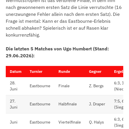
Wermutstropfen ist das verlorene Finale, in dem ihm
nach gewonnenem ersten Satz die Linie verrutschte (16
unerzwungene Fehler allein nach dem ersten Satz). Die
Frage ist mental: Kann er das Eastbourne-Erlebnis
schnell abhaken? Spielerisch ist er auf Rasen klar
konkurrenzfähig.
Die letzten 5 Matches von Ugo Humbert (Stand:
29.06.2026):
Datum
Turnier
Runde
Gegner
Ergebni
28.
6:3, 1:6,
Eastbourne
Finale
Z. Bergs
Juni
(Nieder
27.
7:5, 6:3
Eastbourne
Halbfinale
J. Draper
Juni
(Sieg)
6:3, 6:4
Juni
Eastbourne
Viertelfinale
Q. Halys
(Sieg)