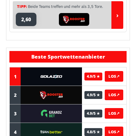
TIPP:
Beide Teams treffen und mehr als 3,5 Tore.
›
2,60
Beste Sportwettenanbieter
1
LOS
↗
4.9/5 ★
2
LOS
↗
4.9/5 ★
3
LOS
↗
4.9/5 ★
4
LOS
↗
4.8/5 ★