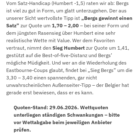
Vom Satz-Handicap (Humbert -1,5) raten wir ab: Bergs
ist viel zu gut in Form, um glatt unterzugehen. Der aus
unserer Sicht wertvollste Tipp ist
„Bergs gewinnt einen
Satz”
zur Quote um
1,70 – 2,00
– bei seiner Form und
dem jüngsten Rasensieg über Humbert eine sehr
realistische Wette mit Value. Wer dem Favoriten
vertraut, nimmt den
Sieg Humbert
zur Quote um 1,41,
gestützt auf die Best-of-five-Distanz und Bergs’
mögliche Müdigkeit. Und wer an die Wiederholung des
Eastbourne-Coups glaubt, findet bei „Sieg Bergs” um die
3,30 – 3,40 einen spannenden, gar nicht
unwahrscheinlichen Außenseiter-Tipp – der Belgier hat
gerade erst bewiesen, dass er es kann.
Quoten-Stand: 29.06.2026. Wettquoten
unterliegen ständigen Schwankungen – bitte
vor Wettabgabe beim jeweiligen Anbieter
prüfen.