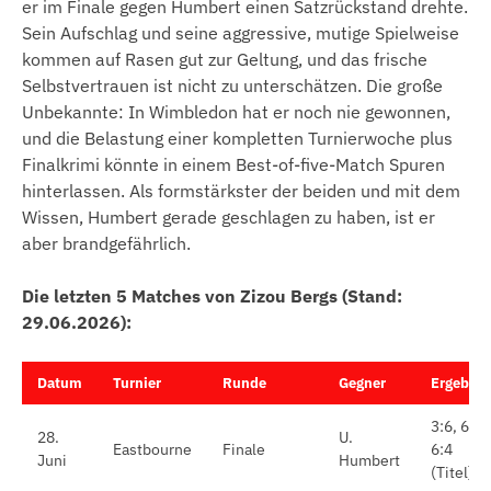
er im Finale gegen Humbert einen Satzrückstand drehte.
Sein Aufschlag und seine aggressive, mutige Spielweise
kommen auf Rasen gut zur Geltung, und das frische
Selbstvertrauen ist nicht zu unterschätzen. Die große
Unbekannte: In Wimbledon hat er noch nie gewonnen,
und die Belastung einer kompletten Turnierwoche plus
Finalkrimi könnte in einem Best-of-five-Match Spuren
hinterlassen. Als formstärkster der beiden und mit dem
Wissen, Humbert gerade geschlagen zu haben, ist er
aber brandgefährlich.
Die letzten 5 Matches von Zizou Bergs (Stand:
29.06.2026):
Datum
Turnier
Runde
Gegner
Ergebnis
3:6, 6:1,
28.
U.
Eastbourne
Finale
6:4
Juni
Humbert
(Titel)