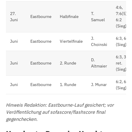
4:6,
27.
T.
7:6(5),
Eastbourne
Halbfinale
Juni
Samuel
6:2
(Sieg)
J.
6:3, 6:3
Juni
Eastbourne
Viertelfinale
Choinski
(Sieg)
6:3, 3:2
D.
Juni
Eastbourne
2. Runde
ret.
Altmaier
(Sieg)
6:2, 6:4
Juni
Eastbourne
1. Runde
J. Munar
(Sieg)
Hinweis Redaktion: Eastbourne-Lauf gesichert; vor
Veröffentlichung auf sofascore/flashscore final
gegenchecken.