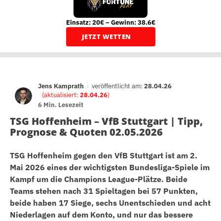
Einsatz: 20€ – Gewinn: 38.6€
JETZT WETTEN
Jens Kamprath
|
veröffentlicht am:
28.04.26
(aktualisiert:
28.04.26
)
6 Min. Lesezeit
TSG Hoffenheim – VfB Stuttgart | Tipp,
Prognose & Quoten 02.05.2026
TSG Hoffenheim gegen den VfB Stuttgart ist am 2.
Mai 2026 eines der wichtigsten Bundesliga-Spiele im
Kampf um die Champions League-Plätze. Beide
Teams stehen nach 31 Spieltagen bei 57 Punkten,
beide haben 17 Siege, sechs Unentschieden und acht
Niederlagen auf dem Konto, und nur das bessere