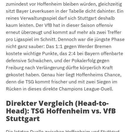
zumindest vor Hoffenheim bleiben würden, gleichzeitig
sitzt Bayer Leverkusen in der Tabelle dicht dahinter. Ein
reines Verwaltungsspiel darf sich Stuttgart deshalb
kaum leisten. Der VfB hat in dieser Saison offensiv
erneut überzeugt und kommt auf mehr als zwei Treffer
pro Ligaspiel im Schnitt. Dennoch war die jüngste Phase
nicht ganz sauber: Das 1:1 gegen Werder Bremen
kostete wichtige Punkte, das 2:4 bei Bayern offenbarte
defensive Schwächen, und der Pokalerfolg gegen
Freiburg nach Verlängerung dürfte körperlich Kraft
gekostet haben. Genau hier liegt Hoffenheims Chance,
denn die TSG kommt frischer und mit zwei Siegen im
Rücken in dieses direkte Champions League-Duell.
Direkter Vergleich (Head-to-
Head): TSG Hoffenheim vs. VfB
Stuttgart
Die letzten Duelle zwischen Hoffenheim und Stuttgart