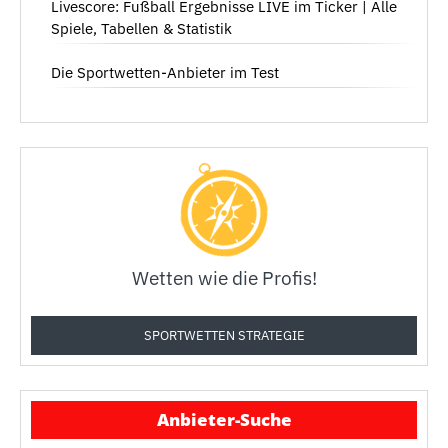
Livescore: Fußball Ergebnisse LIVE im Ticker | Alle
Spiele, Tabellen & Statistik
Die Sportwetten-Anbieter im Test
Wetten wie die Profis!
SPORTWETTEN STRATEGIE
Anbieter-Suche