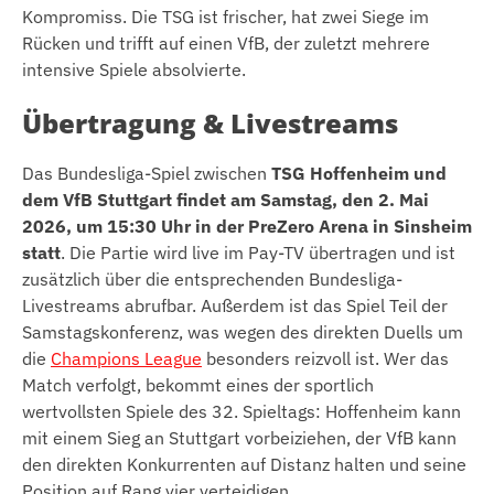
Kompromiss. Die TSG ist frischer, hat zwei Siege im
Rücken und trifft auf einen VfB, der zuletzt mehrere
intensive Spiele absolvierte.
Übertragung & Livestreams
Das Bundesliga-Spiel zwischen
TSG Hoffenheim und
dem VfB Stuttgart findet am Samstag, den 2. Mai
2026, um 15:30 Uhr in der PreZero Arena in Sinsheim
statt
. Die Partie wird live im Pay-TV übertragen und ist
zusätzlich über die entsprechenden Bundesliga-
Livestreams abrufbar. Außerdem ist das Spiel Teil der
Samstagskonferenz, was wegen des direkten Duells um
die
Champions League
besonders reizvoll ist. Wer das
Match verfolgt, bekommt eines der sportlich
wertvollsten Spiele des 32. Spieltags: Hoffenheim kann
mit einem Sieg an Stuttgart vorbeiziehen, der VfB kann
den direkten Konkurrenten auf Distanz halten und seine
Position auf Rang vier verteidigen.