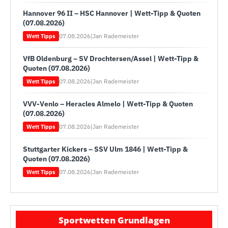
Hannover 96 II – HSC Hannover | Wett-Tipp & Quoten
(07.08.2026)
07.08.2026
|
Jan Rademeister
Wett Tipps
VfB Oldenburg – SV Drochtersen/Assel | Wett-Tipp &
Quoten (07.08.2026)
07.08.2026
|
Jan Rademeister
Wett Tipps
VVV-Venlo – Heracles Almelo | Wett-Tipp & Quoten
(07.08.2026)
07.08.2026
|
Jan Rademeister
Wett Tipps
Stuttgarter Kickers – SSV Ulm 1846 | Wett-Tipp &
Quoten (07.08.2026)
07.08.2026
|
Jan Rademeister
Wett Tipps
Sportwetten Grundlagen