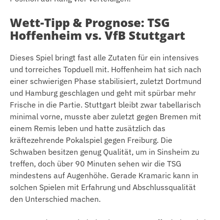
Wett-Tipp & Prognose: TSG
Hoffenheim vs. VfB Stuttgart
Dieses Spiel bringt fast alle Zutaten für ein intensives
und torreiches Topduell mit. Hoffenheim hat sich nach
einer schwierigen Phase stabilisiert, zuletzt Dortmund
und Hamburg geschlagen und geht mit spürbar mehr
Frische in die Partie. Stuttgart bleibt zwar tabellarisch
minimal vorne, musste aber zuletzt gegen Bremen mit
einem Remis leben und hatte zusätzlich das
kräftezehrende Pokalspiel gegen Freiburg. Die
Schwaben besitzen genug Qualität, um in Sinsheim zu
treffen, doch über 90 Minuten sehen wir die TSG
mindestens auf Augenhöhe. Gerade Kramaric kann in
solchen Spielen mit Erfahrung und Abschlussqualität
den Unterschied machen.