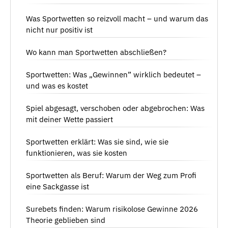
Was Sportwetten so reizvoll macht – und warum das
nicht nur positiv ist
Wo kann man Sportwetten abschließen?
Sportwetten: Was „Gewinnen” wirklich bedeutet –
und was es kostet
Spiel abgesagt, verschoben oder abgebrochen: Was
mit deiner Wette passiert
Sportwetten erklärt: Was sie sind, wie sie
funktionieren, was sie kosten
Sportwetten als Beruf: Warum der Weg zum Profi
eine Sackgasse ist
Surebets finden: Warum risikolose Gewinne 2026
Theorie geblieben sind