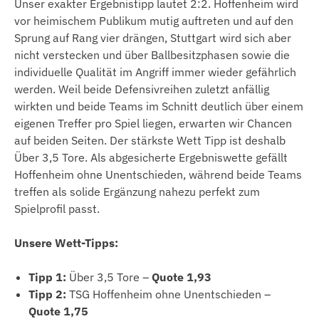
Unser exakter Ergebnistipp lautet 2:2. Hoffenheim wird
vor heimischem Publikum mutig auftreten und auf den
Sprung auf Rang vier drängen, Stuttgart wird sich aber
nicht verstecken und über Ballbesitzphasen sowie die
individuelle Qualität im Angriff immer wieder gefährlich
werden. Weil beide Defensivreihen zuletzt anfällig
wirkten und beide Teams im Schnitt deutlich über einem
eigenen Treffer pro Spiel liegen, erwarten wir Chancen
auf beiden Seiten. Der stärkste Wett Tipp ist deshalb
Über 3,5 Tore. Als abgesicherte Ergebniswette gefällt
Hoffenheim ohne Unentschieden, während beide Teams
treffen als solide Ergänzung nahezu perfekt zum
Spielprofil passt.
Unsere Wett-Tipps:
Tipp 1:
Über 3,5 Tore –
Quote 1,93
Tipp 2:
TSG Hoffenheim ohne Unentschieden –
Quote 1,75