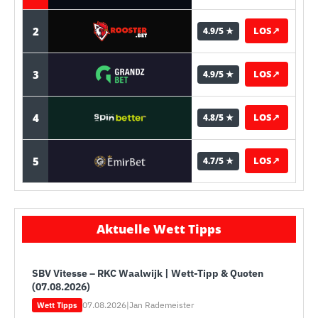
2
LOS
↗
4.9/5 ★
3
LOS
↗
4.9/5 ★
4
LOS
↗
4.8/5 ★
5
LOS
↗
4.7/5 ★
Aktuelle Wett Tipps
SBV Vitesse – RKC Waalwijk | Wett-Tipp & Quoten
(07.08.2026)
07.08.2026
|
Jan Rademeister
Wett Tipps