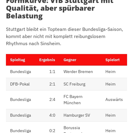
Formkurve: VfB Stuttgart mit
Qualität, aber spürbarer
Belastung
Stuttgart bleibt ein Topteam dieser Bundesliga-Saison,
kommt aber nicht mit komplett reibungslosem
Rhythmus nach Sinsheim.
Spieltag
Ergebnis
Gegner
Spielort
Bundesliga
1:1
Werder Bremen
Heim
DFB-Pokal
2:1
SC Freiburg
Heim
FC Bayern
Bundesliga
2:4
Auswärts
München
Bundesliga
4:0
Hamburger SV
Heim
Borussia
Bundesliga
0:2
Heim