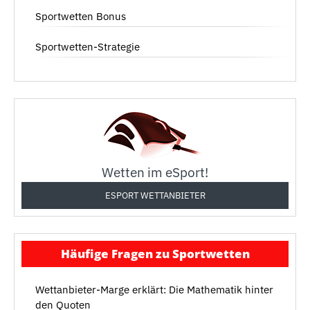
Sportwetten Bonus
Sportwetten-Strategie
Wetten im eSport!
ESPORT WETTANBIETER
Häufige Fragen zu Sportwetten
Wettanbieter-Marge erklärt: Die Mathematik hinter
den Quoten