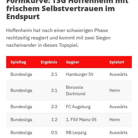
Formkurve: TSG Hoffenheim mit
frischem Selbstvertrauen im
Endspurt
Hoffenheim hat nach einer schwierigen Phase
rechtzeitig reagiert und kommt mit zwei Siegen
nacheinander in dieses Topspiel.
Spieltag
Ergebnis
Gegner
Spielort
Bundesliga
2:1
Hamburger SV
Auswärts
Borussia
Bundesliga
2:1
Heim
Dortmund
Bundesliga
2:2
FC Augsburg
Auswärts
Bundesliga
1:2
1. FSV Mainz 05
Heim
Bundesliga
0:5
RB Leipzig
Auswärts