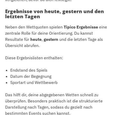
Ergebnisse von heute, gestern und den
letzten Tagen
Neben den Wettquoten spielen
Tipico Ergebnisse
eine
zentrale Rolle für deine Orientierung. Du kannst
Resultate für
heute
,
gestern
und die letzten Tage als
Übersicht abrufen.
Diese Ergebnislisten enthalten:
Endstand des Spiels
Datum der Begegnung
Sportart und Wettbewerb
Das hilft dir, deine abgegebenen Wetten schnell zu
überprüfen. Besonders praktisch ist die strukturierte
Darstellung nach Tagen, sodass du gezielt nach
bestimmten Events suchen kannst.