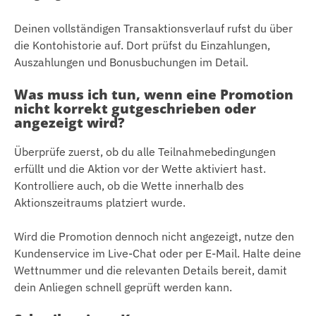
Deinen vollständigen Transaktionsverlauf rufst du über
die Kontohistorie auf. Dort prüfst du Einzahlungen,
Auszahlungen und Bonusbuchungen im Detail.
Was muss ich tun, wenn eine Promotion
nicht korrekt gutgeschrieben oder
angezeigt wird?
Überprüfe zuerst, ob du alle Teilnahmebedingungen
erfüllt und die Aktion vor der Wette aktiviert hast.
Kontrolliere auch, ob die Wette innerhalb des
Aktionszeitraums platziert wurde.
Wird die Promotion dennoch nicht angezeigt, nutze den
Kundenservice im Live-Chat oder per E-Mail. Halte deine
Wettnummer und die relevanten Details bereit, damit
dein Anliegen schnell geprüft werden kann.