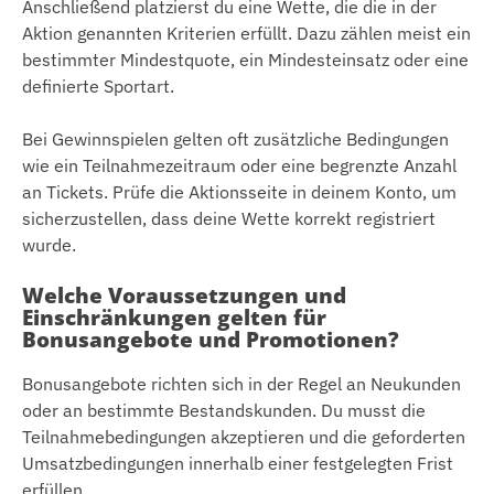
Anschließend platzierst du eine Wette, die die in der
Aktion genannten Kriterien erfüllt. Dazu zählen meist ein
bestimmter Mindestquote, ein Mindesteinsatz oder eine
definierte Sportart.
Bei Gewinnspielen gelten oft zusätzliche Bedingungen
wie ein Teilnahmezeitraum oder eine begrenzte Anzahl
an Tickets. Prüfe die Aktionsseite in deinem Konto, um
sicherzustellen, dass deine Wette korrekt registriert
wurde.
Welche Voraussetzungen und
Einschränkungen gelten für
Bonusangebote und Promotionen?
Bonusangebote richten sich in der Regel an Neukunden
oder an bestimmte Bestandskunden. Du musst die
Teilnahmebedingungen akzeptieren und die geforderten
Umsatzbedingungen innerhalb einer festgelegten Frist
erfüllen.