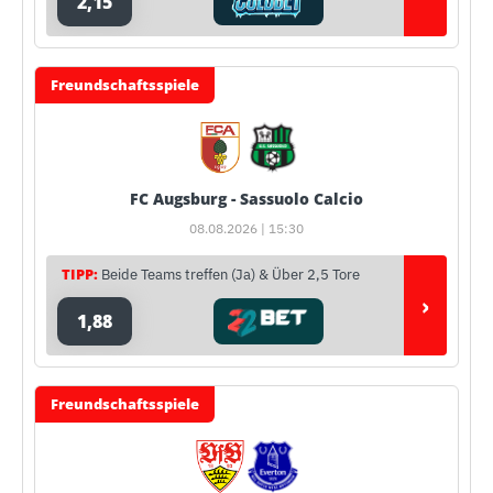
2,15
Freundschaftsspiele
FC Augsburg - Sassuolo Calcio
08.08.2026 | 15:30
TIPP:
Beide Teams treffen (Ja) & Über 2,5 Tore
›
1,88
Freundschaftsspiele