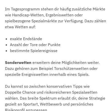
Im Tagesprogramm stehen dir häufig zusätzliche Märkte
wie Handicap-Wetten, Ergebniswetten oder
spielbezogene Spezialmärkte zur Verfügung. Dazu zählen
etwa Wetten auf:
exakte Endstände
Anzahl der Tore oder Punkte
bestimmte Spielereignisse
Sonderwetten
erweitern deine Möglichkeiten weiter.
Dazu gehören zum Beispiel Torschützenwetten oder
spezielle Ereigniswetten innerhalb eines Spiels.
Du kannst so zwischen konservativen Tipps wie
Doppelte Chance und risikoreicheren Spezialwetten
wählen. Das breite Spektrum erlaubt dir, deine Strategie
gezielt an Sportart, Wettbewerb und persönliches
Risikoprofil anzupassen.