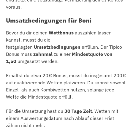
voraus.
Umsatzbedingungen für Boni
Bevor du dir deinen
Wettbonus
auszahlen lassen
kannst, musst du die
festgelegten
Umsatzbedingungen
erfüllen. Der Tipico
Bonus muss
zehnmal
zu einer
Mindestquote von
1,50
umgesetzt werden.
Erhältst du etwa 20 € Bonus, musst du insgesamt 200 €
auf qualifizierende Wetten platzieren. Du kannst sowohl
Einzel- als auch Kombiwetten nutzen, solange jede
Wette die Mindestquote erfüllt.
Für die Umsetzung hast du
30 Tage Zeit
. Wetten mit
einem Auswertungsdatum nach Ablauf dieser Frist
zählen nicht mehr.