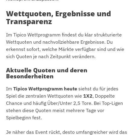
Wettquoten, Ergebnisse und
Transparenz
Im Tipico Wettprogramm findest du klar strukturierte
Wettquoten und nachvollziehbare Ergebnisse. Du
erkennst sofort, welche Märkte verfügbar sind und wie
sich Quoten je nach Zeitpunkt verändern.
Aktuelle Quoten und deren
Besonderheiten
Im
Tipico Wettprogramm heute
siehst du für jedes
Spiel die zentralen Wettquoten wie
1X2
, Doppelte
Chance und häufig Über/Unter 2,5 Tore. Bei Top-Ligen
stehen diese Quoten meist mehrere Tage vor
Spielbeginn fest.
Je näher das Event rückt, desto umfangreicher wird das