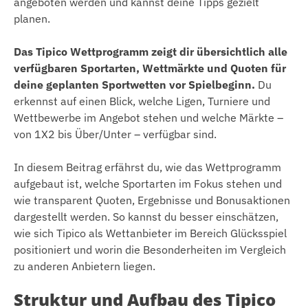
angeboten werden und kannst deine Tipps gezielt
planen.
Das Tipico Wettprogramm zeigt dir übersichtlich alle
verfügbaren Sportarten, Wettmärkte und Quoten für
deine geplanten Sportwetten vor Spielbeginn.
Du
erkennst auf einen Blick, welche Ligen, Turniere und
Wettbewerbe im Angebot stehen und welche Märkte –
von 1X2 bis Über/Unter – verfügbar sind.
In diesem Beitrag erfährst du, wie das Wettprogramm
aufgebaut ist, welche Sportarten im Fokus stehen und
wie transparent Quoten, Ergebnisse und Bonusaktionen
dargestellt werden. So kannst du besser einschätzen,
wie sich Tipico als Wettanbieter im Bereich Glücksspiel
positioniert und worin die Besonderheiten im Vergleich
zu anderen Anbietern liegen.
Struktur und Aufbau des Tipico