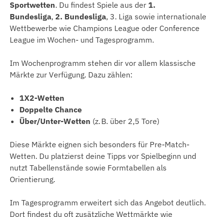
Sportwetten
. Du findest Spiele aus der
1.
Bundesliga
,
2. Bundesliga
, 3. Liga sowie internationale
Wettbewerbe wie Champions League oder Conference
League im Wochen- und Tagesprogramm.
Im Wochenprogramm stehen dir vor allem klassische
Märkte zur Verfügung. Dazu zählen:
1X2-Wetten
Doppelte Chance
Über/Unter-Wetten
(z. B. über 2,5 Tore)
Diese Märkte eignen sich besonders für Pre-Match-
Wetten. Du platzierst deine Tipps vor Spielbeginn und
nutzt Tabellenstände sowie Formtabellen als
Orientierung.
Im Tagesprogramm erweitert sich das Angebot deutlich.
Dort findest du oft zusätzliche Wettmärkte wie