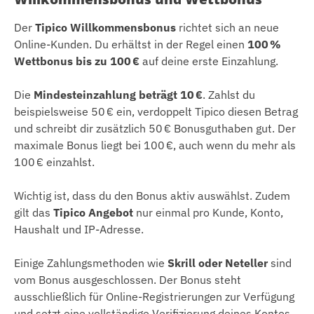
Der
Tipico Willkommensbonus
richtet sich an neue
Online-Kunden. Du erhältst in der Regel einen
100 %
Wettbonus bis zu 100 €
auf deine erste Einzahlung.
Die
Mindesteinzahlung beträgt 10 €
. Zahlst du
beispielsweise 50 € ein, verdoppelt Tipico diesen Betrag
und schreibt dir zusätzlich 50 € Bonusguthaben gut. Der
maximale Bonus liegt bei 100 €, auch wenn du mehr als
100 € einzahlst.
Wichtig ist, dass du den Bonus aktiv auswählst. Zudem
gilt das
Tipico Angebot
nur einmal pro Kunde, Konto,
Haushalt und IP-Adresse.
Einige Zahlungsmethoden wie
Skrill oder Neteller
sind
vom Bonus ausgeschlossen. Der Bonus steht
ausschließlich für Online-Registrierungen zur Verfügung
und setzt eine vollständige Verifizierung deines Kontos