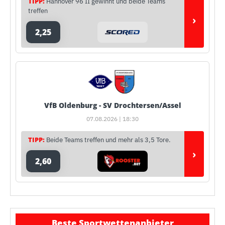
TIPP:
Hannover 96 II gewinnt und beide Teams
treffen
›
2,25
VfB Oldenburg - SV Drochtersen/Assel
07.08.2026 | 18:30
TIPP:
Beide Teams treffen und mehr als 3,5 Tore.
›
2,60
Beste Sportwettenanbieter