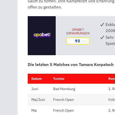
Gauff zu hoffen. Ihre Kampfkraft und Erfahrung
offen zu gestalten.
Exkl
OPABET
200
ERFAHRUNGEN
Sehr 
93
/100
Spie
Die letzten 5 Matches von Tamara Korpatsch 
Datum
Turnier
Run
Juni
Bad Homburg
1. 
Mai/Juni
French Open
frü
Mai
French Open
2. 