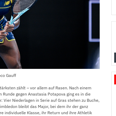
co Gauff
stärksten zählt – vor allem auf Rasen. Nach einem
n Runde gegen Anastasia Potapova ging es in die
: Vier Niederlagen in Serie auf Gras stehen zu Buche,
imbledon bleibt das Major, bei dem ihr der ganz
e individuelle Klasse, ihr Return und ihre Athletik