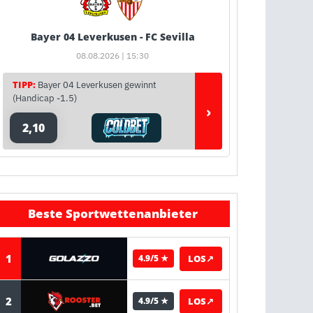
Bayer 04 Leverkusen - FC Sevilla
08.08.2026 | 15:30
TIPP:
Bayer 04 Leverkusen gewinnt
(Handicap -1.5)
›
2,10
Beste Sportwettenanbieter
1
LOS
↗
4.9/5 ★
2
LOS
↗
4.9/5 ★