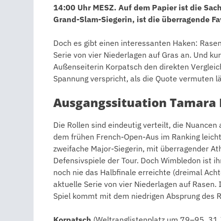
14:00 Uhr MESZ. Auf dem Papier ist die Sach
Grand-Slam-Siegerin, ist die überragende Fav
Doch es gibt einen interessanten Haken: Rasen 
Serie von vier Niederlagen auf Gras an. Und ku
Außenseiterin Korpatsch den direkten Vergleic
Spannung verspricht, als die Quote vermuten lä
Ausgangssituation Tamara 
Die Rollen sind eindeutig verteilt, die Nuance
dem frühen French-Open-Aus im Ranking leicht g
zweifache Major-Siegerin, mit überragender At
Defensivspiele der Tour. Doch Wimbledon ist ihr
noch nie das Halbfinale erreichte (dreimal Ach
aktuelle Serie von vier Niederlagen auf Rasen. 
Spiel kommt mit dem niedrigen Absprung des Ra
Korpatsch
(Weltranglistenplatz um 79–95, 31 Ja