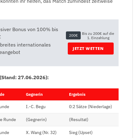
 könnten ihr helfen, das Match zumindest zeitweise
usiver Bonus von 100% bis
Bis zu 200€ auf die
200€
€
1. Einzahlung
breites internationales
JETZT WETTEN
leangebot
(Stand: 27.06.2026):
de
Gegnerin
Ergebnis
Runde
I.-C. Begu
0:2 Sätze (Niederlage)
he Runde
(Gegnerin)
(Resultat)
Runde
X. Wang (Nr. 32)
Sieg (Upset)