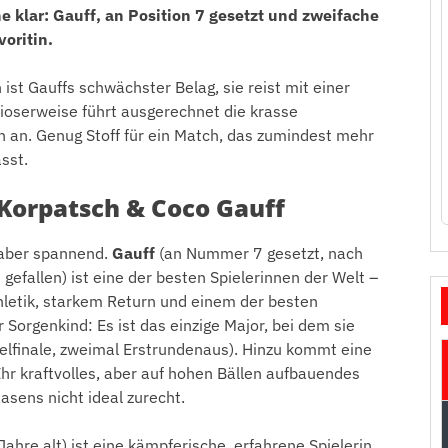
e klar: Gauff, an Position 7 gesetzt und zweifache
oritin.
ist Gauffs schwächster Belag, sie reist mit einer
rioserweise führt ausgerechnet die krasse
h an. Genug Stoff für ein Match, das zumindest mehr
sst.
Korpatsch & Coco Gauff
n aber spannend.
Gauff
(an Nummer 7 gesetzt, nach
efallen) ist eine der besten Spielerinnen der Welt –
hletik, starkem Return und einem der besten
 Sorgenkind: Es ist das einzige Major, bei dem sie
telfinale, zweimal Erstrundenaus). Hinzu kommt eine
Ihr kraftvolles, aber auf hohen Bällen aufbauendes
sens nicht ideal zurecht.
hre alt) ist eine kämpferische, erfahrene Spielerin