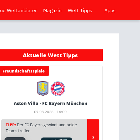
ue Wettanbieter
Magazin
Wett Tipps
Apps
Aktuelle Wett Tipps
Freundschaftsspiele
Aston Villa - FC Bayern München
07.08.2026 | 14:00
TIPP:
Der FC Bayern gewinnt und beide
Teams treffen.
›