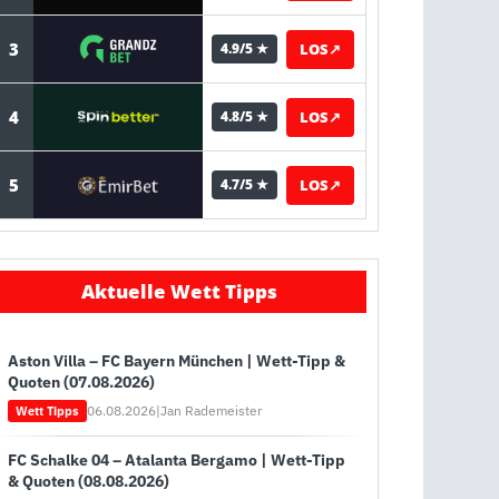
3
LOS
↗
4.9/5 ★
4
LOS
↗
4.8/5 ★
5
LOS
↗
4.7/5 ★
Aktuelle Wett Tipps
Aston Villa – FC Bayern München | Wett-Tipp &
Quoten (07.08.2026)
06.08.2026
|
Jan Rademeister
Wett Tipps
FC Schalke 04 – Atalanta Bergamo | Wett-Tipp
& Quoten (08.08.2026)