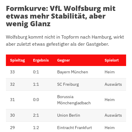
Formkurve: VfL Wolfsburg mit
etwas mehr Stabilität, aber
wenig Glanz
Wolfsburg kommt nicht in Topform nach Hamburg, wirkt
aber zuletzt etwas gefestigter als der Gastgeber.
Spieltag
Ergebnis
Gegner
Spielort
33
0:1
Bayern München
Heim
32
1:1
SC Freiburg
Auswärts
Borussia
31
0:0
Heim
Mönchengladbach
30
2:1
Union Berlin
Auswärts
29
1:2
Eintracht Frankfurt
Heim