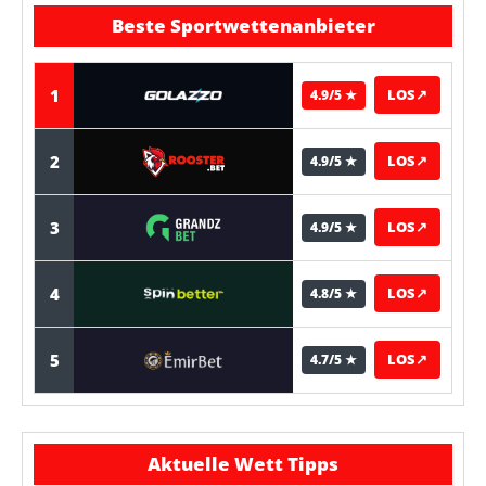
Beste Sportwettenanbieter
1
LOS
↗
4.9/5 ★
2
LOS
↗
4.9/5 ★
3
LOS
↗
4.9/5 ★
4
LOS
↗
4.8/5 ★
5
LOS
↗
4.7/5 ★
Aktuelle Wett Tipps