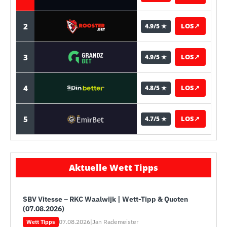
2
LOS
↗
4.9/5 ★
3
LOS
↗
4.9/5 ★
4
LOS
↗
4.8/5 ★
5
LOS
↗
4.7/5 ★
Aktuelle Wett Tipps
SBV Vitesse – RKC Waalwijk | Wett-Tipp & Quoten
(07.08.2026)
07.08.2026
|
Jan Rademeister
Wett Tipps