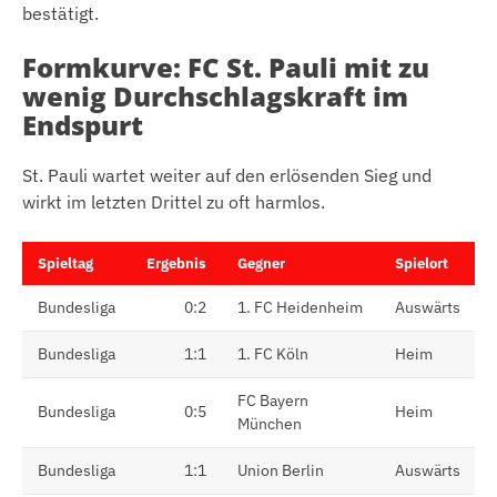
bestätigt.
Formkurve: FC St. Pauli mit zu
wenig Durchschlagskraft im
Endspurt
St. Pauli wartet weiter auf den erlösenden Sieg und
wirkt im letzten Drittel zu oft harmlos.
Spieltag
Ergebnis
Gegner
Spielort
Bundesliga
0:2
1. FC Heidenheim
Auswärts
Bundesliga
1:1
1. FC Köln
Heim
FC Bayern
Bundesliga
0:5
Heim
München
Bundesliga
1:1
Union Berlin
Auswärts