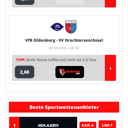
VfB Oldenburg - SV Drochtersen/Assel
07.08.2026 | 18:30
TIPP:
Beide Teams treffen und mehr als 3,5 Tore.
›
2,60
Beste Sportwettenanbieter
1
LOS
↗
4.9/5 ★