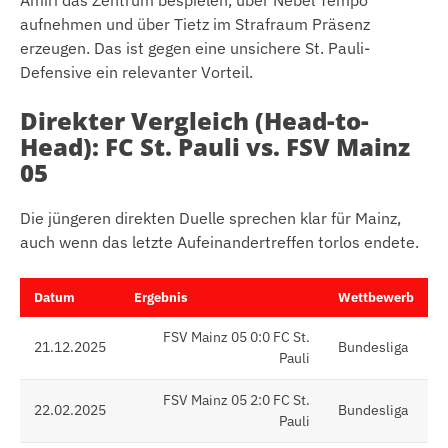
Amiri das Zentrum bespielen, über Nebel Tempo
aufnehmen und über Tietz im Strafraum Präsenz
erzeugen. Das ist gegen eine unsichere St. Pauli-
Defensive ein relevanter Vorteil.
Direkter Vergleich (Head-to-
Head): FC St. Pauli vs. FSV Mainz
05
Die jüngeren direkten Duelle sprechen klar für Mainz,
auch wenn das letzte Aufeinandertreffen torlos endete.
Datum
Ergebnis
Wettbewerb
FSV Mainz 05 0:0 FC St.
21.12.2025
Bundesliga
Pauli
FSV Mainz 05 2:0 FC St.
22.02.2025
Bundesliga
Pauli