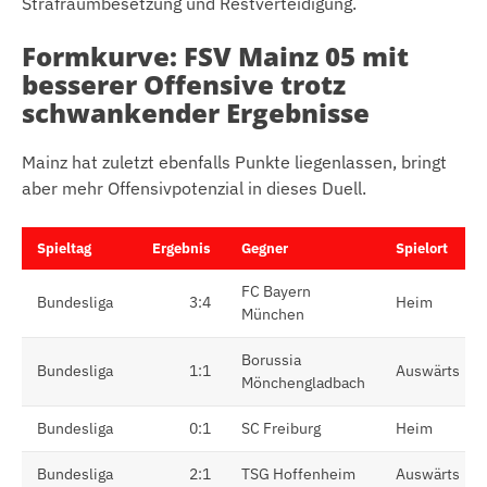
Strafraumbesetzung und Restverteidigung.
Formkurve: FSV Mainz 05 mit
besserer Offensive trotz
schwankender Ergebnisse
Mainz hat zuletzt ebenfalls Punkte liegenlassen, bringt
aber mehr Offensivpotenzial in dieses Duell.
Spieltag
Ergebnis
Gegner
Spielort
FC Bayern
Bundesliga
3:4
Heim
München
Borussia
Bundesliga
1:1
Auswärts
Mönchengladbach
Bundesliga
0:1
SC Freiburg
Heim
Bundesliga
2:1
TSG Hoffenheim
Auswärts