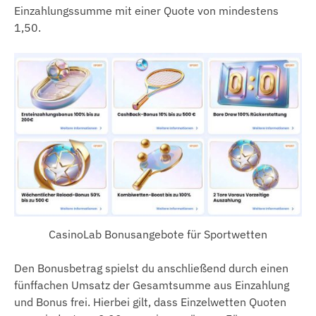
Einzahlungssumme mit einer Quote von mindestens
1,50.
CasinoLab Bonusangebote für Sportwetten
Den Bonusbetrag spielst du anschließend durch einen
fünffachen Umsatz der Gesamtsumme aus Einzahlung
und Bonus frei. Hierbei gilt, dass Einzelwetten Quoten