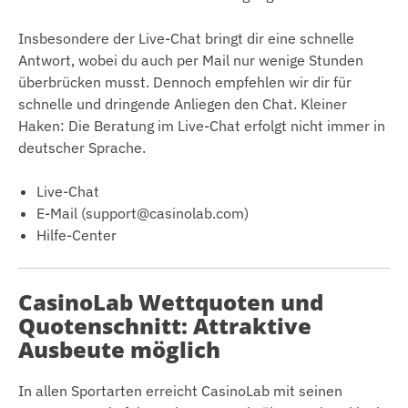
Insbesondere der Live-Chat bringt dir eine schnelle
Antwort, wobei du auch per Mail nur wenige Stunden
überbrücken musst. Dennoch empfehlen wir dir für
schnelle und dringende Anliegen den Chat. Kleiner
Haken: Die Beratung im Live-Chat erfolgt nicht immer in
deutscher Sprache.
Live-Chat
E-Mail (
support@casinolab.com
)
Hilfe-Center
CasinoLab Wettquoten und
Quotenschnitt: Attraktive
Ausbeute möglich
In allen Sportarten erreicht CasinoLab mit seinen