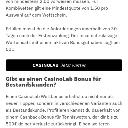
von mindestens 2,00 vorweisen müssen. Für
Kombiwetten gilt eine Mindestquote von 1,50 pro
Auswahl auf dem Wettschein.
Erfüllen musst du die Anforderungen innerhalb von 30
Tagen nach der Ersteinzahlung. Der maximal zulässige
Wetteinsatz mit einem aktiven Bonusguthaben liegt bei
50€.
CASINOLAB
Jetzt wetten
Gibt es einen CasinoLab Bonus für
Bestandskunden?
Einen CasinoLab Wettbonus erhältst du nicht nur als
neuer Tippper, sondern in verschiedenen Varianten auch
als Bestandskunde. Profitieren kannst du dauerhaft von
einem Cashback-Bonus für Tenniswetten, der dir bis zu
500€ deiner Verluste zurückbringt. Einen weiteren