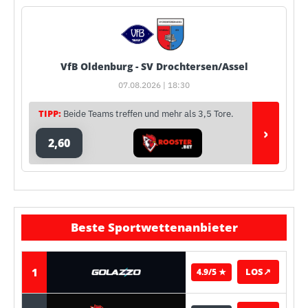
VfB Oldenburg - SV Drochtersen/Assel
07.08.2026 | 18:30
TIPP:
Beide Teams treffen und mehr als 3,5 Tore.
›
2,60
Beste Sportwettenanbieter
1
LOS
↗
4.9/5 ★