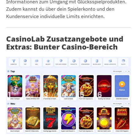
Informationen zum Umgang mit Glücksspielprodukten.
Zudem kannst du über dein Spielerkonto und den
Kundenservice individuelle Limits einrichten.
CasinoLab Zusatzangebote und
Extras: Bunter Casino-Bereich