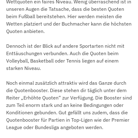
Wettquoten ein faires Niveau. Wenig überraschend ist in
unseren Augen die Tatsache, dass die besten Quoten
beim Fußball bereitstehen. Hier werden meisten die
Wetten platziert und der Buchmacher kann die höchsten
Quoten anbieten.
Dennoch ist der Blick auf andere Sportarten nicht mit
Enttäuschungen verbunden. Auch die Quoten beim
Volleyball, Basketball oder Tennis liegen auf einem
starken Niveau.
Noch einmal zusätzlich attraktiv wird das Ganze durch
die Quotenbooster. Diese stehen dir täglich unter dem
Reiter „Erhöhte Quoten“ zur Verfügung. Die Booster sind
zum Teil enorm stark und an keine Bedingungen oder
Konditionen gebunden. Gut gefällt uns zudem, dass die
Quotenbooster für Partien in Top-Ligen wie der Premier
League oder Bundesliga angeboten werden.